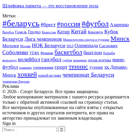
Шлифовка паркета — это восстановление пола
Метки
#беларусь
#футбол
#россия
#брест
Азаренко
Китай
Кубок
Катар
Гомель
Гродно
Казахстан
Ковальчук
Витебск
Минск
Беларуси
Лига чемпионов
Министерство спорта и туризма
НОК Беларуси
Олимпиада
Могилев
Саснович
Москва
НХЛ
баскетбол
Соболенко
биатлон
борьба
УЕФА
Франция
гандбол
волейбол
мини-
легкая атлетика
гребля
женщины
велоспорт
теннис
спорт
футбол
хк Динамо-
турнир
соревнования
плавание
хоккей
чемпионат Беларуси
Минск
хоккей на траве
чемпионат Европы
Реклама
© 2026 - Спорт Беларуси. Все права защищены.
Любое копирование материалов с нашего ресурса разрешается
только с обратной активной ссылкой на страницу статьи.
Все материалы опубликованные на сайте взяты с открытых
источников и других порталов интернета, все права на
авторство принадлежат их законным владельцам.
Sign in