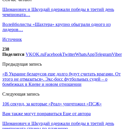
Шиманович и Шкурдай одержали победы в третий день
чемпионата…
Волейболисты «Шахтера» крупно обыграли одного из
лидеров…
Источник
238
Поделится
VK
OK.ru
Facebook
Twitter
WhatsApp
Telegram
Viber
Предыдущая запись
«В Украине беларусов еще долго будут считать врагами. От
этого не отмазаться». Экс-босс футбольных судей – о
бомбежках в Киеве и новом отношении
Следующая запись
106 секунд, за которые «Реал» уничтожил «ПСЖ»
Вам также могут понравиться
Еще от автора
Шиманович и Шкурдай одержали победы в третий день
чемпионата страны по плаванию