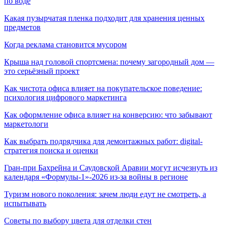
по воде
Какая пузырчатая пленка подходит для хранения ценных
предметов
Когда реклама становится мусором
Крыша над головой спортсмена: почему загородный дом —
это серьёзный проект
Как чистота офиса влияет на покупательское поведение:
психология цифрового маркетинга
Как оформление офиса влияет на конверсию: что забывают
маркетологи
Как выбрать подрядчика для демонтажных работ: digital-
стратегия поиска и оценки
Гран-при Бахрейна и Саудовской Аравии могут исчезнуть из
календаря «Формулы-1»-2026 из-за войны в регионе
Туризм нового поколения: зачем люди едут не смотреть, а
испытывать
Советы по выбору цвета для отделки стен