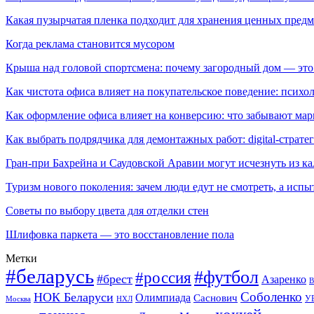
Какая пузырчатая пленка подходит для хранения ценных предм
Когда реклама становится мусором
Крыша над головой спортсмена: почему загородный дом — это
Как чистота офиса влияет на покупательское поведение: псих
Как оформление офиса влияет на конверсию: что забывают мар
Как выбрать подрядчика для демонтажных работ: digital-страте
Гран-при Бахрейна и Саудовской Аравии могут исчезнуть из к
Туризм нового поколения: зачем люди едут не смотреть, а испы
Советы по выбору цвета для отделки стен
Шлифовка паркета — это восстановление пола
Метки
#беларусь
#футбол
#россия
#брест
Азаренко
В
Соболенко
НОК Беларуси
Олимпиада
Саснович
У
Москва
НХЛ