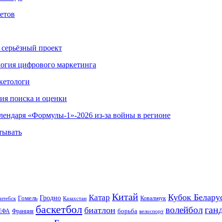
етов
 серьёзный проект
ология цифрового маркетинга
кетологи
гия поиска и оценки
алендаря «Формулы-1»-2026 из-за войны в регионе
тывать
Китай
Кубок Белару
Катар
Гомель
Гродно
Казахстан
Ковальчук
итебск
баскетбол
ган
волейбол
биатлон
борьба
ЕФА
Франция
велоспорт