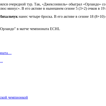
оялся очередной тур. Так, «Джексонвиль» обыграл «Орландо» со
люс-минус». В его активе в нынешнем сезоне 5 (3+2) очков в 19 
Михальчук
нанес четыре броска. В его активе в сезоне 18 (8+10)
ионата…
в…
йской чемпионкой