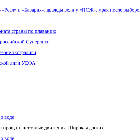
«Реал» и «Бавария», дважды вели у «ПСЖ», мрак после выборов
ната страны по плаванию
 российской Суперлиги
езоне экстралиги
ской лиги УЕФА
по воде
ен прощать неточные движения. Широкая доска с…
по воде