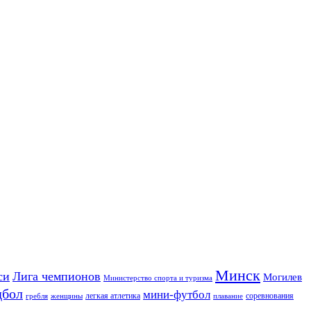
Минск
си
Лига чемпионов
Могилев
Министерство спорта и туризма
дбол
мини-футбол
легкая атлетика
соревнования
гребля
женщины
плавание