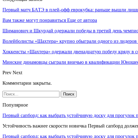
Первый матч БАТЭ в плей-офф еврокубка: раньше вышли лишь 
Вам также могут понравиться
Еще от автора
Шиманович и Шкурдай одержали победы в третий день чемпио
Волейболисты «Шахтера» крупно обыграли одного из лидеров
Хоккеисты «Шахтера» одержали двенадцатую победу кряду в с
Минские динамовцы сыграли вничью в квалификации Юноше
Prev
Next
Комментарии закрыты.
Популярное
Первый сапборд: как выбрать устойчивую доску для прогулок 
Устойчивость важнее скорости новичка Первый сапборд долж
Первый сапборд: как выбрать устойчивую доску для прогулок 