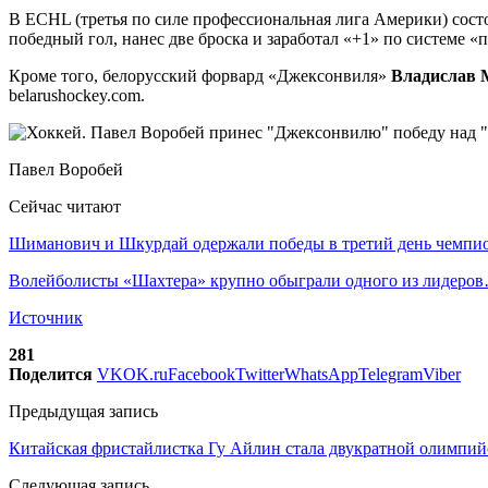
В ECHL (третья по силе профессиональная лига Америки) сост
победный гол, нанес две броска и заработал «+1» по системе «п
Кроме того, белорусский форвард «Джексонвиля»
Владислав 
belarushockey.com.
Павел Воробей
Сейчас читают
Шиманович и Шкурдай одержали победы в третий день чемп
Волейболисты «Шахтера» крупно обыграли одного из лидеро
Источник
281
Поделится
VK
OK.ru
Facebook
Twitter
WhatsApp
Telegram
Viber
Предыдущая запись
Китайская фристайлистка Гу Айлин стала двукратной олимпи
Следующая запись