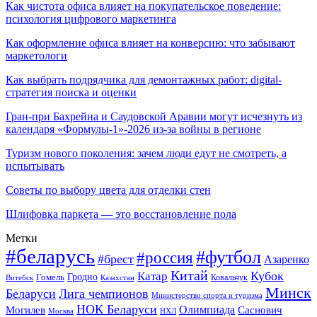
Как чистота офиса влияет на покупательское поведение:
психология цифрового маркетинга
Как оформление офиса влияет на конверсию: что забывают
маркетологи
Как выбрать подрядчика для демонтажных работ: digital-
стратегия поиска и оценки
Гран-при Бахрейна и Саудовской Аравии могут исчезнуть из
календаря «Формулы-1»-2026 из-за войны в регионе
Туризм нового поколения: зачем люди едут не смотреть, а
испытывать
Советы по выбору цвета для отделки стен
Шлифовка паркета — это восстановление пола
Метки
#беларусь
#футбол
#россия
#брест
Азаренко
Китай
Кубок
Катар
Гомель
Гродно
Казахстан
Ковальчук
Витебск
Минск
Беларуси
Лига чемпионов
Министерство спорта и туризма
НОК Беларуси
Олимпиада
Могилев
Саснович
Москва
НХЛ