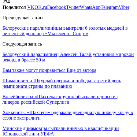
274
Поделится
VK
OK.ru
Facebook
Twitter
WhatsApp
Telegram
Viber
Предыдущая запись
Белорусские паралимпийцы выиграли 6 золотых медалей в
четвертый день игр «Мы вместе. Спорт»
Следующая запись
Белорусский паралимпиец Алексей Талай установил мировой
рекорд в брассе 50 м
Вам также могут понравиться
Еще от автора
Шиманович и Шкурдай одержали победы в третий день
чемпионата страны по плаванию
Волейболисты «Шахтера» крупно обыграли одного из
лидеров российской Суперлиги
Хоккеисты «Шахтера» одержали двенадцатую победу кряду в
сезоне экстралиги
Минские динамовцы сыграли вничью в квалификации
Юношеской лиги УЕФА