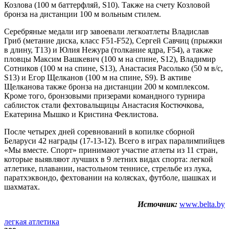
Козлова (100 м баттерфляй, S10). Также на счету Козловой
бронза на дистанции 100 м вольным стилем.
Серебряные медали игр завоевали легкоатлеты Владислав
Гриб (метание диска, класс F51-F52), Сергей Савчиц (прыжки
в длину, Т13) и Юлия Нежура (толкание ядра, F54), а также
пловцы Максим Вашкевич (100 м на спине, S12), Владимир
Сотников (100 м на спине, S13), Анастасия Расолько (50 м в/с,
S13) и Егор Щелканов (100 м на спине, S9). В активе
Щелканова также бронза на дистанции 200 м комплексом.
Кроме того, бронзовыми призерами командного турнира
саблисток стали фехтовальщицы Анастасия Костючкова,
Екатерина Мышко и Кристина Феклистова.
После четырех дней соревнований в копилке сборной
Беларуси 42 награды (17-13-12). Всего в играх паралимпийцев
«Мы вместе. Спорт» принимают участие атлеты из 11 стран,
которые выявляют лучших в 9 летних видах спорта: легкой
атлетике, плавании, настольном теннисе, стрельбе из лука,
паратхэквондо, фехтовании на колясках, футболе, шашках и
шахматах.
Источник:
www.belta.by
легкая атлетика