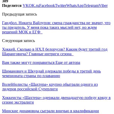
389
Поделится
VK
OK.ru
Facebook
Twitter
WhatsApp
Telegram
Viber
Предыдущая запись
Гандбол. Никита Вайлупов: смена гражданства не значит, что
ты предатель. У меня пока таких мыслей нет, но ждем
решений МОК и ЕГФ
Следующая запись
Хоккей. Сколько в НХЛ белорусов? Каким будет третий год
Шаранговича? Главные интриги сезона
Вам также могут понравиться
Еще от автора
Шиманович и Шкурдай одержали победы в третий день
чемпионата страны по плаванию
Волейболисты «Шахтера» крупно обыграли одного из
лидеров российской Суперлиги
Хоккеисты «Шахтера» одержали двенадцатую победу кряду в
сезоне экстралиги
Минские динамовцы сыграли вничью в квалификации