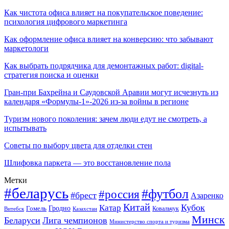
Как чистота офиса влияет на покупательское поведение:
психология цифрового маркетинга
Как оформление офиса влияет на конверсию: что забывают
маркетологи
Как выбрать подрядчика для демонтажных работ: digital-
стратегия поиска и оценки
Гран-при Бахрейна и Саудовской Аравии могут исчезнуть из
календаря «Формулы-1»-2026 из-за войны в регионе
Туризм нового поколения: зачем люди едут не смотреть, а
испытывать
Советы по выбору цвета для отделки стен
Шлифовка паркета — это восстановление пола
Метки
#беларусь
#футбол
#россия
#брест
Азаренко
Китай
Кубок
Катар
Гомель
Гродно
Казахстан
Ковальчук
Витебск
Минск
Беларуси
Лига чемпионов
Министерство спорта и туризма