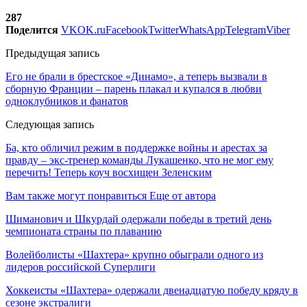
287
Поделится
VK
OK.ru
Facebook
Twitter
WhatsApp
Telegram
Viber
Предыдущая запись
Его не брали в брестское «Динамо», а теперь вызвали в
сборную Франции – парень плакал и купался в любви
одноклубников и фанатов
Следующая запись
Ба, кто обличил режим в поддержке войны и арестах за
правду – экс-тренер команды Лукашенко, что не мог ему
перечить! Теперь коуч восхищен Зеленским
Вам также могут понравиться
Еще от автора
Шиманович и Шкурдай одержали победы в третий день
чемпионата страны по плаванию
Волейболисты «Шахтера» крупно обыграли одного из
лидеров российской Суперлиги
Хоккеисты «Шахтера» одержали двенадцатую победу кряду в
сезоне экстралиги