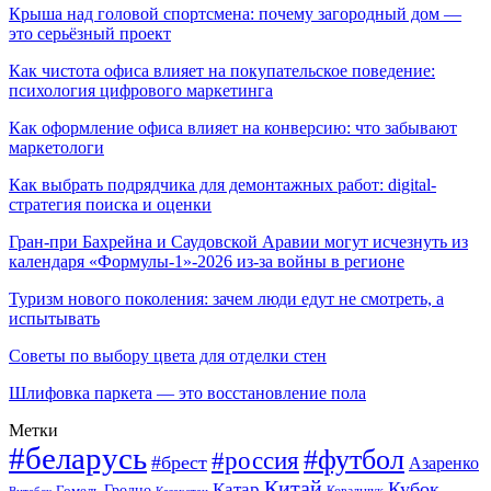
Крыша над головой спортсмена: почему загородный дом —
это серьёзный проект
Как чистота офиса влияет на покупательское поведение:
психология цифрового маркетинга
Как оформление офиса влияет на конверсию: что забывают
маркетологи
Как выбрать подрядчика для демонтажных работ: digital-
стратегия поиска и оценки
Гран-при Бахрейна и Саудовской Аравии могут исчезнуть из
календаря «Формулы-1»-2026 из-за войны в регионе
Туризм нового поколения: зачем люди едут не смотреть, а
испытывать
Советы по выбору цвета для отделки стен
Шлифовка паркета — это восстановление пола
Метки
#беларусь
#футбол
#россия
#брест
Азаренко
Китай
Кубок
Катар
Гомель
Гродно
Казахстан
Ковальчук