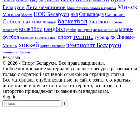
Витебск
Минск
Беларуси
Лига чемпионов
Министерство спорта и туризма
НОК Беларуси
Олимпиада
Могилев
Саснович
Москва
НХЛ
баскетбол
Соболенко
биатлон
борьба
УЕФА
Франция
гандбол
волейбол
мини-
легкая атлетика
гребля
женщины
велоспорт
теннис
спорт
футбол
хк Динамо-
турнир
соревнования
плавание
хоккей
чемпионат Беларуси
Минск
хоккей на траве
чемпионат Европы
Реклама
© 2026 - Спорт Беларуси. Все права защищены.
Любое копирование материалов с нашего ресурса разрешается
только с обратной активной ссылкой на страницу статьи.
Все материалы опубликованные на сайте взяты с открытых
источников и других порталов интернета, все права на
авторство принадлежат их законным владельцам.
Sign in