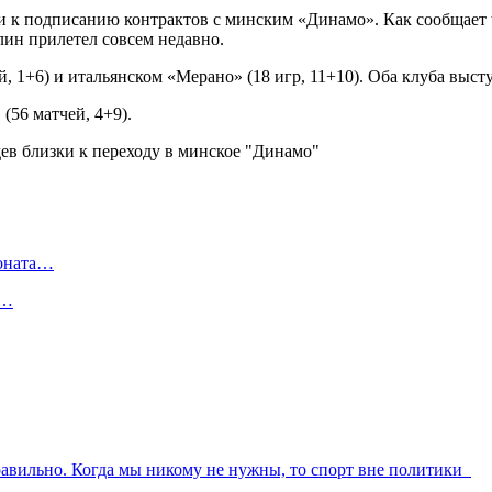
 к подписанию контрактов с минским «Динамо». Как сообщает t
лин прилетел совсем недавно.
й, 1+6) и итальянском «Мерано» (18 игр, 11+10). Оба клуба выс
(56 матчей, 4+9).
ионата…
в…
равильно. Когда мы никому не нужны, то спорт вне политики