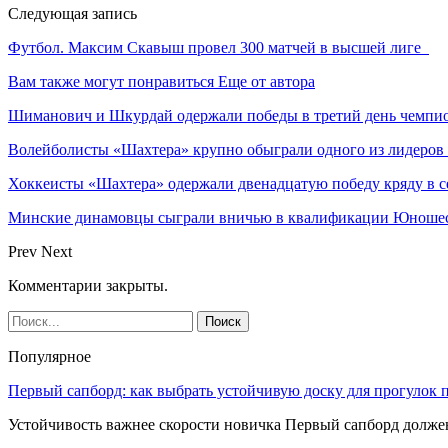
Следующая запись
Футбол. Максим Скавыш провел 300 матчей в высшей лиге
Вам также могут понравиться
Еще от автора
Шиманович и Шкурдай одержали победы в третий день чемпио
Волейболисты «Шахтера» крупно обыграли одного из лидеров
Хоккеисты «Шахтера» одержали двенадцатую победу кряду в с
Минские динамовцы сыграли вничью в квалификации Юноше
Prev
Next
Комментарии закрыты.
Популярное
Первый сапборд: как выбрать устойчивую доску для прогулок 
Устойчивость важнее скорости новичка Первый сапборд долж