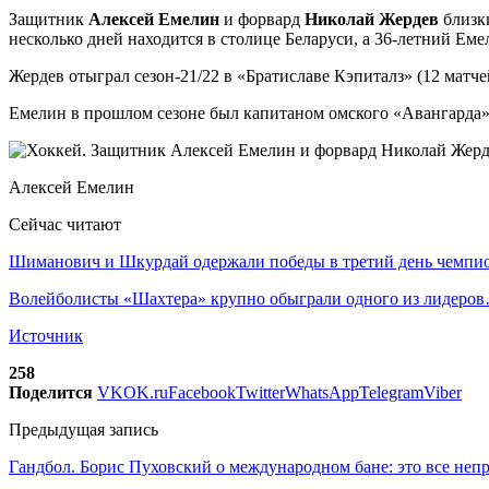
Защитник
Алексей Емелин
и форвард
Николай Жердев
близки
несколько дней находится в столице Беларуси, а 36-летний Еме
Жердев отыграл сезон-21/22 в «Братиславе Кэпиталз» (12 матче
Емелин в прошлом сезоне был капитаном омского «Авангарда» 
Алексей Емелин
Сейчас читают
Шиманович и Шкурдай одержали победы в третий день чемп
Волейболисты «Шахтера» крупно обыграли одного из лидеро
Источник
258
Поделится
VK
OK.ru
Facebook
Twitter
WhatsApp
Telegram
Viber
Предыдущая запись
Гандбол. Борис Пуховский о международном бане: это все неп