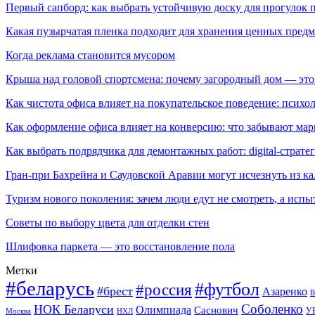
Первый сапборд: как выбрать устойчивую доску для прогулок 
Какая пузырчатая пленка подходит для хранения ценных предм
Когда реклама становится мусором
Крыша над головой спортсмена: почему загородный дом — это
Как чистота офиса влияет на покупательское поведение: псих
Как оформление офиса влияет на конверсию: что забывают мар
Как выбрать подрядчика для демонтажных работ: digital-страте
Гран-при Бахрейна и Саудовской Аравии могут исчезнуть из к
Туризм нового поколения: зачем люди едут не смотреть, а испы
Советы по выбору цвета для отделки стен
Шлифовка паркета — это восстановление пола
Метки
#беларусь
#футбол
#россия
#брест
Азаренко
В
Соболенко
НОК Беларуси
Олимпиада
Саснович
У
Москва
НХЛ