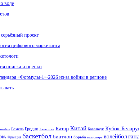
по воде
етов
 серьёзный проект
ология цифрового маркетинга
кетологи
гия поиска и оценки
алендаря «Формулы-1»-2026 из-за войны в регионе
тывать
Китай
Кубок Белару
Катар
Гомель
Гродно
Казахстан
Ковальчук
итебск
баскетбол
ган
волейбол
биатлон
борьба
ЕФА
Франция
велоспорт