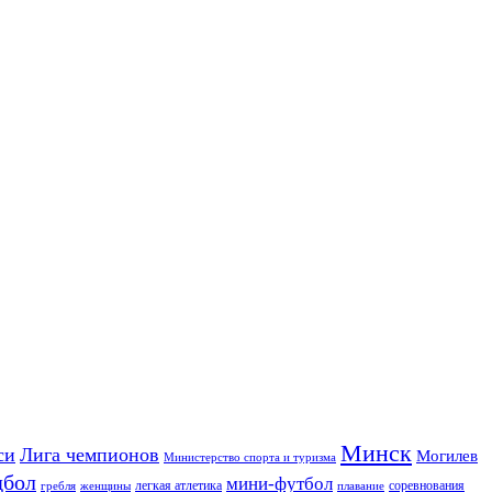
Минск
си
Лига чемпионов
Могилев
Министерство спорта и туризма
дбол
мини-футбол
легкая атлетика
соревнования
гребля
женщины
плавание