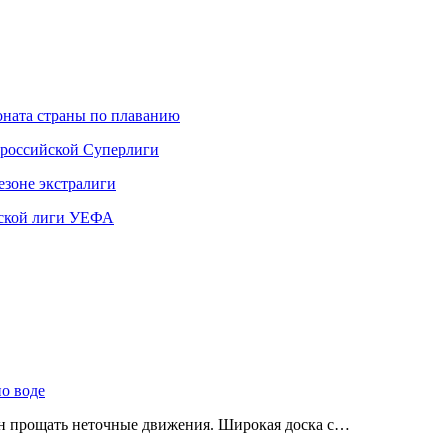
ната страны по плаванию
 российской Суперлиги
езоне экстралиги
ской лиги УЕФА
по воде
ен прощать неточные движения. Широкая доска с…