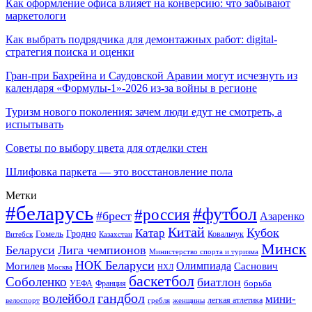
Как оформление офиса влияет на конверсию: что забывают
маркетологи
Как выбрать подрядчика для демонтажных работ: digital-
стратегия поиска и оценки
Гран-при Бахрейна и Саудовской Аравии могут исчезнуть из
календаря «Формулы-1»-2026 из-за войны в регионе
Туризм нового поколения: зачем люди едут не смотреть, а
испытывать
Советы по выбору цвета для отделки стен
Шлифовка паркета — это восстановление пола
Метки
#беларусь
#футбол
#россия
#брест
Азаренко
Китай
Кубок
Катар
Гомель
Гродно
Казахстан
Ковальчук
Витебск
Минск
Беларуси
Лига чемпионов
Министерство спорта и туризма
НОК Беларуси
Олимпиада
Могилев
Саснович
Москва
НХЛ
баскетбол
Соболенко
биатлон
борьба
УЕФА
Франция
гандбол
волейбол
мини-
легкая атлетика
гребля
женщины
велоспорт