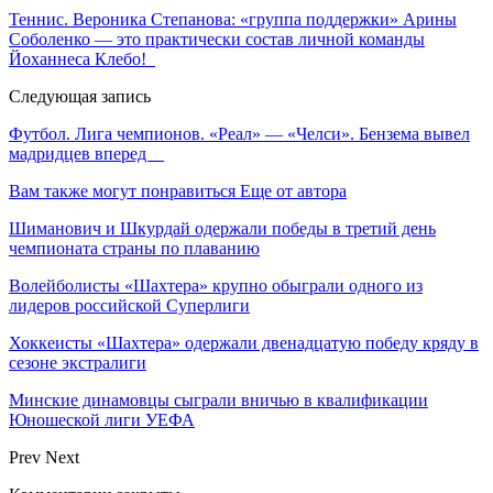
Теннис. Вероника Степанова: «группа поддержки» Арины
Соболенко — это практически состав личной команды
Йоханнеса Клебо!
Следующая запись
Футбол. Лига чемпионов. «Реал» — «Челси». Бензема вывел
мадридцев вперед
Вам также могут понравиться
Еще от автора
Шиманович и Шкурдай одержали победы в третий день
чемпионата страны по плаванию
Волейболисты «Шахтера» крупно обыграли одного из
лидеров российской Суперлиги
Хоккеисты «Шахтера» одержали двенадцатую победу кряду в
сезоне экстралиги
Минские динамовцы сыграли вничью в квалификации
Юношеской лиги УЕФА
Prev
Next