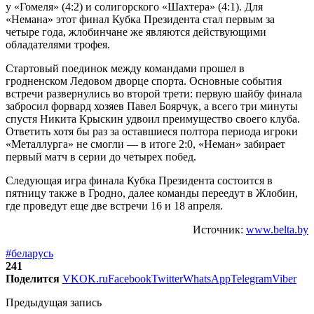
у «Гомеля» (4:2) и солигорского «Шахтера» (4:1). Для
«Немана» этот финал Кубка Президента стал первым за
четыре года, жлобинчане же являются действующими
обладателями трофея.
Стартовый поединок между командами прошел в
гродненском Ледовом дворце спорта. Основные события
встречи развернулись во второй трети: первую шайбу финала
забросил форвард хозяев Павел Боярчук, а всего три минуты
спустя Никита Крыскин удвоил преимущество своего клуба.
Ответить хотя бы раз за оставшиеся полтора периода игроки
«Металлурга» не смогли — в итоге 2:0, «Неман» забирает
первый матч в серии до четырех побед.
Следующая игра финала Кубка Президента состоится в
пятницу также в Гродно, далее команды переедут в Жлобин,
где проведут еще две встречи 16 и 18 апреля.
Источник:
www.belta.by
#беларусь
241
Поделится
VK
OK.ru
Facebook
Twitter
WhatsApp
Telegram
Viber
Предыдущая запись