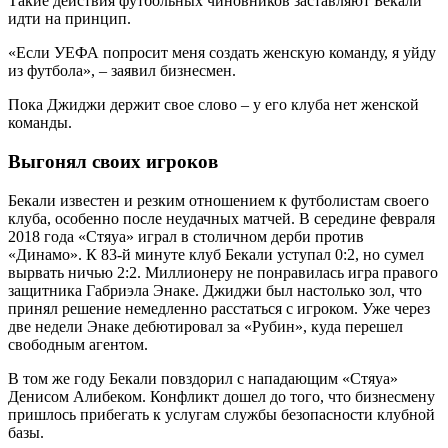
Такие действия футбольных чиновников заставляют Бекали
идти на принцип.
«Если УЕФА попросит меня создать женскую команду, я уйду
из футбола», – заявил бизнесмен.
Пока Джиджи держит свое слово – у его клуба нет женской
команды.
Выгонял своих игроков
Бекали известен и резким отношением к футболистам своего
клуба, особенно после неудачных матчей. В середине февраля
2018 года «Стяуа» играл в столичном дерби против
«Динамо». К 83-й минуте клуб Бекали уступал 0:2, но сумел
вырвать ничью 2:2. Миллионеру не понравилась игра правого
защитника Габриэла Энаке. Джиджи был настолько зол, что
принял решение немедленно расстаться с игроком. Уже через
две недели Энаке дебютировал за «Рубин», куда перешел
свободным агентом.
В том же году Бекали повздорил с нападающим «Стяуа»
Денисом Алибеком. Конфликт дошел до того, что бизнесмену
пришлось прибегать к услугам службы безопасности клубной
базы.