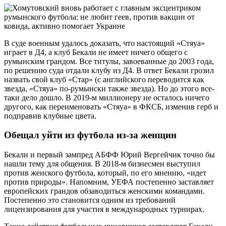
В суде военным удалось доказать, что настоящий «Стяуа»
играет в Д4, а клуб Бекали не имеет ничего общего с
румынским грандом. Все титулы, завоеванные до 2003 года,
по решению суда отдали клубу из Д4. В ответ Бекали грозил
назвать свой клуб «Стар» (с английского переводится как
звезда, «Стяуа» по-румынски также звезда). Но до этого все-
таки дело дошло. В 2019-м миллионеру не осталось ничего
другого, как переименовать «Стяуа» в ФКСБ, изменив герб и
подправив клубные цвета.
Обещал уйти из футбола из-за женщин
Бекали и первый зампред АБФФ Юрий Вергейчик точно бы
нашли тему для общения. В 2018-м бизнесмен выступил
против женского футбола, который, по его мнению, «идет
против природы». Напомним, УЕФА постепенно заставляет
европейских грандов обзаводиться женскими командами.
Постепенно это становится одним из требований
лицензирования для участия в международных турнирах.