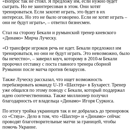
«Вопрос так не стоял. Я предложу им, если нужно будет
сыграть. Но не заинтересован в этом. Они хотят
тренироваться. Если захотят играть, это будет в их
интересах. Но это не было оговорено. Если не хотят играть –
они не будут играть», – ответил бизнесмен.
Стал на сторону Бекали и румынский тренер киевского
«Динамо» Мирча Луческу.
«О трансфере игроков речь не идет. Бекали предложил им
тренироваться, но они не будут играть. Это невозможно, было
бы нечестно», – заверил коуч, которому в 2010-м Бекали
пророчил отставку с поста главного тренера сборной
Румынии после матча против беларусов.
Также Луческу рассказал, что ищет возможность
перебазировать команду U-19 «Шахтера» в Бухарест. Тренер
уже общался по этому поводу с Бекали, который поддержал
идею соотечественника. Также миллионер получил
благодарность от владельца «Динамо» Игоря Суркиса.
По итогу тройка украинцев так и не добралась до тренировок
со «Стяуа». Дело в том, что «Шахтер» и «Динамо» сейчас
проводят благотворительные матчи за границей, чтобы
помочь Украине.