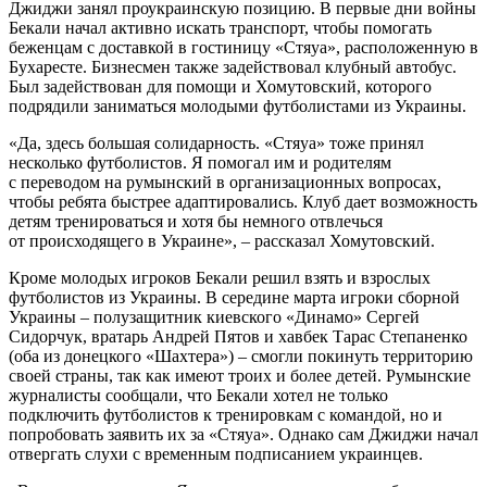
Джиджи занял проукраинскую позицию. В первые дни войны
Бекали начал активно искать транспорт, чтобы помогать
беженцам с доставкой в гостиницу «Стяуа», расположенную в
Бухаресте. Бизнесмен также задействовал клубный автобус.
Был задействован для помощи и Хомутовский, которого
подрядили заниматься молодыми футболистами из Украины.
«Да, здесь большая солидарность. «Стяуа» тоже принял
несколько футболистов. Я помогал им и родителям
с переводом на румынский в организационных вопросах,
чтобы ребята быстрее адаптировались. Клуб дает возможность
детям тренироваться и хотя бы немного отвлечься
от происходящего в Украине», – рассказал Хомутовский.
Кроме молодых игроков Бекали решил взять и взрослых
футболистов из Украины. В середине марта игроки сборной
Украины – полузащитник киевского «Динамо» Сергей
Сидорчук, вратарь Андрей Пятов и хавбек Тарас Степаненко
(оба из донецкого «Шахтера») – смогли покинуть территорию
своей страны, так как имеют троих и более детей. Румынские
журналисты сообщали, что Бекали хотел не только
подключить футболистов к тренировкам с командой, но и
попробовать заявить их за «Стяуа». Однако сам Джиджи начал
отвергать слухи с временным подписанием украинцев.