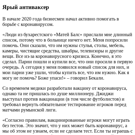
Ярый антиваксер
В начале 2020 года бизнесмен начал активно помогать в
борьбе с коронавирусом.
«Люди из бухарестского «Матей Балс» прислали мне длинный
список, потому что в больнице ничего нет. Меня попросили
помочь. Они сказали, что им нужны стулья, столы, мебель,
камеры, чистящие средства, швабры, телевизоры и другие
вещи. Все из-за коронавирусного кризиса. Конечно, я это
сделал. Парни пошли и купили все, что они просили в первую
очередь. А сегодня у меня появился новый список для них, и
мои парни уже ушли, чтобы купить все, что им нужно. Как я
могу не помочь? Боже упаси!» – говорил Бекали.
Со временем медики разработали вакцину от коронавируса,
однако та не пришлась по душе миллионеру. Джиджи
выступал против вакцинации (в том числе футболистов) и
требовал вернуть обязательное тестирование игроков перед
матчами румынской лиги.
«Согласно правилам, вакцинированные игроки могут играть
без тестов. Это значит, что у них может быть коронавирус, а
мы об этом не узнаем, если не сделаем тест. Если ты играешь с