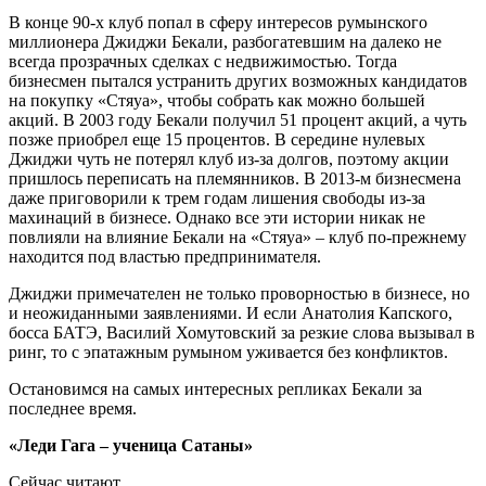
В конце 90-х клуб попал в сферу интересов румынского
миллионера Джиджи Бекали, разбогатевшим на далеко не
всегда прозрачных сделках с недвижимостью. Тогда
бизнесмен пытался устранить других возможных кандидатов
на покупку «Стяуа», чтобы собрать как можно большей
акций. В 2003 году Бекали получил 51 процент акций, а чуть
позже приобрел еще 15 процентов. В середине нулевых
Джиджи чуть не потерял клуб из-за долгов, поэтому акции
пришлось переписать на племянников. В 2013-м бизнесмена
даже приговорили к трем годам лишения свободы из-за
махинаций в бизнесе. Однако все эти истории никак не
повлияли на влияние Бекали на «Стяуа» – клуб по-прежнему
находится под властью предпринимателя.
Джиджи примечателен не только проворностью в бизнесе, но
и неожиданными заявлениями. И если Анатолия Капского,
босса БАТЭ, Василий Хомутовский за резкие слова вызывал в
ринг, то с эпатажным румыном уживается без конфликтов.
Остановимся на самых интересных репликах Бекали за
последнее время.
«Леди Гага – ученица Сатаны»
Сейчас читают