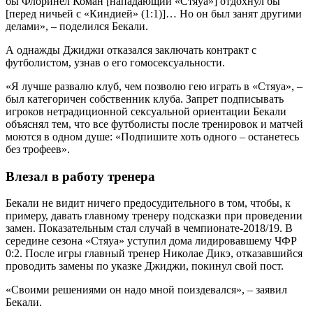
бы Флоринел Коман [нападающий «Стяуа»] отдохнул бы
[перед ничьей с «Киндией» (1:1)]… Но он был занят другими
делами», – поделился Бекали.
А однажды Джиджи отказался заключать контракт с
футболистом, узнав о его гомосексуальности.
«Я лучше развалю клуб, чем позволю гею играть в «Стяуа», –
был категоричен собственник клуба. Запрет подписывать
игроков нетрадиционной сексуальной ориентации Бекали
объяснял тем, что все футболисты после тренировок и матчей
моются в одном душе: «Подпишите хоть одного – останетесь
без трофеев».
Влезал в работу тренера
Бекали не видит ничего предосудительного в том, чтобы, к
примеру, давать главному тренеру подсказки при проведении
замен. Показательным стал случай в чемпионате-2018/19. В
середине сезона «Стяуа» уступил дома лидировавшему ЧФР
0:2. После игры главный тренер Николае Дикэ, отказавшийся
проводить замены по указке Джиджи, покинул свой пост.
«Своими решениями он надо мной поиздевался», – заявил
Бекали.