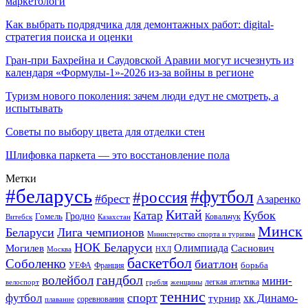
маркетологи
Как выбрать подрядчика для демонтажных работ: digital-
стратегия поиска и оценки
Гран-при Бахрейна и Саудовской Аравии могут исчезнуть из
календаря «Формулы-1»-2026 из-за войны в регионе
Туризм нового поколения: зачем люди едут не смотреть, а
испытывать
Советы по выбору цвета для отделки стен
Шлифовка паркета — это восстановление пола
Метки
#беларусь
#футбол
#россия
#брест
Азаренко
Китай
Кубок
Катар
Гомель
Гродно
Казахстан
Ковальчук
Витебск
Минск
Беларуси
Лига чемпионов
Министерство спорта и туризма
НОК Беларуси
Олимпиада
Могилев
Саснович
Москва
НХЛ
баскетбол
Соболенко
биатлон
борьба
УЕФА
Франция
гандбол
волейбол
мини-
легкая атлетика
гребля
женщины
велоспорт
теннис
спорт
футбол
хк Динамо-
турнир
соревнования
плавание