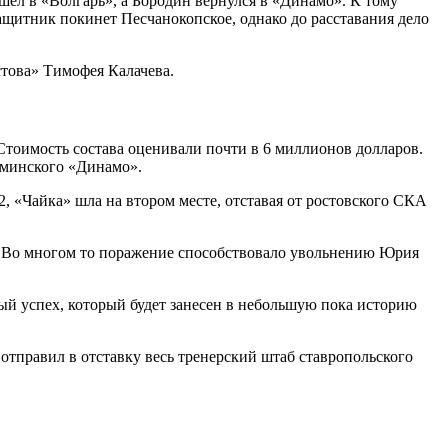
шел в «Волгарь», а Бородин вернулся в «Динамо». К тому
ащитник покинет Песчанокопское, однако до расставания дело
стова» Тимофея Калачева.
Стоимость состава оценивали почти в 6 миллионов долларов.
 минского «Динамо».
2, «Чайка» шла на втором месте, отставая от ростовского СКА
0). Во многом то поражение способствовало увольнению Юрия
ый успех, который будет занесен в небольшую пока историю
 отправил в отставку весь тренерский штаб ставропольского