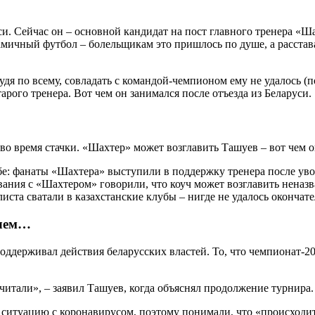
и. Сейчас он – основной кандидат на пост главного тренера «Ша
мичный футбол – болельщикам это пришлось по душе, а расстава
удя по всему, совладать с командой-чемпионом ему не удалось (
тарого тренера. Вот чем он занимался после отъезда из Беларуси.
бе: фанаты «Шахтера» выступили в поддержку тренера после ув
вания с «Шахтером» говорили, что коуч может возглавить неназ
ста сватали в казахстанские клубы – нигде не удалось окончате
олем…
ддерживал действия беларусских властей. То, что чемпионат-20
читали», – заявил Ташуев, когда объяснял продолжение турнира.
итуацию с коронавирусом, поэтому понимали, что «происходит в