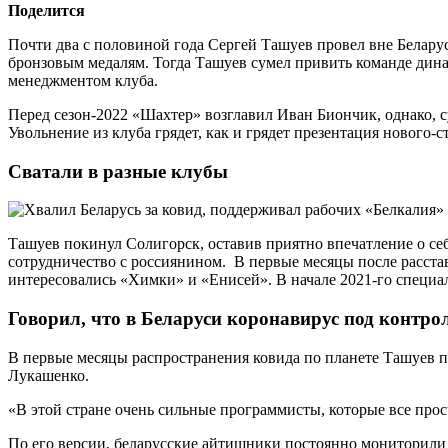
Поделится
Почти два с половиной года Сергей Ташуев провел вне Беларус
бронзовым медалям. Тогда Ташуев сумел привить команде дина
менеджментом клуба.
Перед сезон-2022 «Шахтер» возглавил Иван Биончик, однако, с
Увольнение из клуба грядет, как и грядет презентация нового-с
Сватали в разные клубы
Ташуев покинул Солигорск, оставив приятно впечатление о се
сотрудничество с россиянином. В первые месяцы после расста
интересовались «Химки» и «Енисей». В начале 2021-го специали
Говорил, что в Беларуси коронавирус под контр
В первые месяцы распространения ковида по планете Ташуев по
Лукашенко.
«В этой стране очень сильные программисты, которые все прос
По его версии, беларусские айтишники постоянно мониторили с