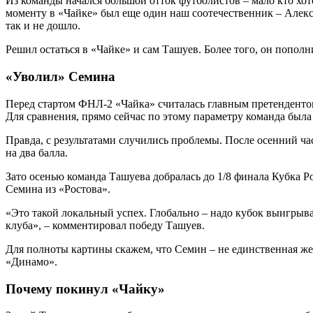
Из команды начался большой отток футболистов – мало кто хот
моменту в «Чайке» был еще один наш соотечественник – Алекс
так и не дошло.
Решил остаться в «Чайке» и сам Ташуев. Более того, он попол
«Уволил» Семина
Перед стартом ФНЛ-2 «Чайка» считалась главным претендентом
Для сравнения, прямо сейчас по этому параметру команда был
Правда, с результатами случились проблемы. После осенний ча
на два балла.
Зато осенью команда Ташуева добралась до 1/8 финала Кубка Р
Семина из «Ростова».
«Это такой локальный успех. Глобально – надо кубок выигрыва
клуба», – комментировал победу Ташуев.
Для полноты картины скажем, что Семин – не единственная жер
«Динамо».
Почему покинул «Чайку»