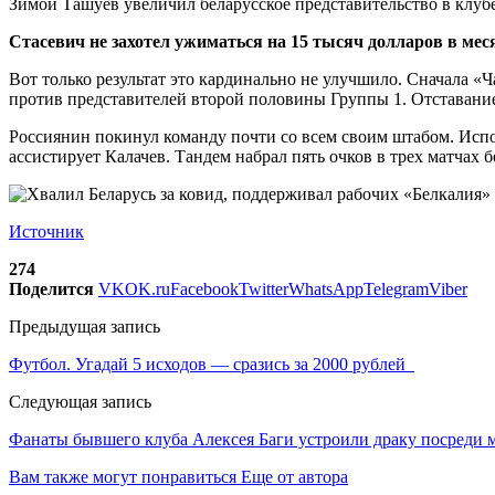
Зимой Ташуев увеличил беларусское представительство в клуб
Стасевич не захотел ужиматься на 15 тысяч долларов в ме
Вот только результат это кардинально не улучшило. Сначала «Ч
против представителей второй половины Группы 1. Отставание 
Россиянин покинул команду почти со всем своим штабом. Испо
ассистирует Калачев. Тандем набрал пять очков в трех матчах 
Источник
274
Поделится
VK
OK.ru
Facebook
Twitter
WhatsApp
Telegram
Viber
Предыдущая запись
Футбол. Угадай 5 исходов — сразись за 2000 рублей
Следующая запись
Фанаты бывшего клуба Алексея Баги устроили драку посреди м
Вам также могут понравиться
Еще от автора