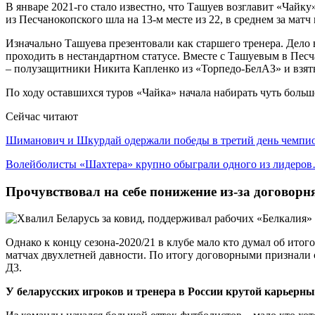
В январе 2021-го стало известно, что Ташуев возглавит «Чайку
из Песчанокопского шла на 13-м месте из 22, в среднем за матч 
Изначально Ташуева презентовали как старшего тренера. Дело
проходить в нестандартном статусе. Вместе с Ташуевым в Песч
– полузащитники Никита Капленко из «Торпедо-БелАЗ» и взят
По ходу оставшихся туров «Чайка» начала набирать чуть больше
Сейчас читают
Шиманович и Шкурдай одержали победы в третий день чемп
Волейболисты «Шахтера» крупно обыграли одного из лидеро
Прочувствовал на себе понижение из-за договорн
Однако к концу сезона-2020/21 в клубе мало кто думал об ито
матчах двухлетней давности. По итогу договорными признали с
Д3.
У беларусских игроков и тренера в России крутой карьерны