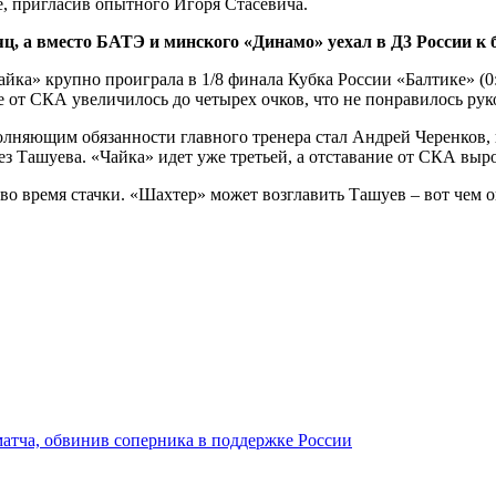
е, пригласив опытного Игоря Стасевича.
сяц, а вместо БАТЭ и минского «Динамо» уехал в Д3 России 
айка» крупно проиграла в 1/8 финала Кубка России «Балтике» (0:3
от СКА увеличилось до четырех очков, что не понравилось руко
лняющим обязанности главного тренера стал Андрей Черенков, 
без Ташуева. «Чайка» идет уже третьей, а отставание от СКА выр
атча, обвинив соперника в поддержке России