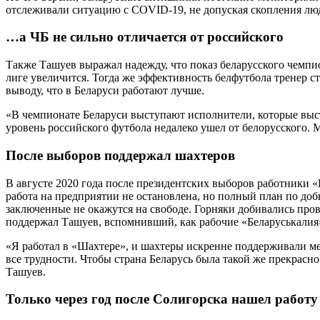
отслеживали ситуацию с COVID-19, не допуская скопления лю
…а ЧБ не сильно отличается от российского
Также Ташуев выражал надежду, что показ беларусского чемпио
лиге увеличится. Тогда же эффективность белфутбола тренер с
выводу, что в Беларуси работают лучше.
«В чемпионате Беларуси выступают исполнители, которые выст
уровень российского футбола недалеко ушел от белорусского. М
После выборов поддержал шахтеров
В августе 2020 года после президентских выборов работники 
работа на предприятии не остановлена, но полный план по доб
заключенные не окажутся на свободе. Горняки добивались про
поддержал Ташуев, вспомнивший, как рабочие «Беларуськалия
«Я работал в «Шахтере», и шахтеры искренне поддерживали мен
все трудности. Чтобы страна Беларусь была такой же прекрасной
Ташуев.
Только через год после Солигорска нашел работу