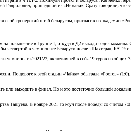
ел играть в ФНЛ-2. Покинули проект и беларусы: Капленко пере
ей Гаврилович, пришедший из «Немана». Сразу говорили, что з
нил свой тренерский штаб беларусом, пригласив из академии «Ро
 на повышение в Группе 1, откуда в Д2 выходит одна команда. 
а бы четвертой в чемпионате Беларуси после «Шахтера», БАТЭ и
сти чемпионата-2021/22, включившей в себя 19 туров из общих 3
оссии. По дороге к этой стадии «Чайка» обыграла «Ростов» (1:
ть или выходить в финал. Но и это достаточно большой локальн
тва Ташуева. В ноябре 2021-го коуч после победы со счетом 7:0