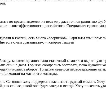
дей.
ната во время пандемии на весь мир даст толчок развитию футб
тавил выше эффективности российского. Специалист сравнивал де
упали в России, есть много «сборников». Зарплаты там нормаль
не есть с чем сравнивать», – говорил Ташуев
«Беларуськалия» организовали стачечный комитет и выдвинули т
ыче они не дают. Горняки собирались бастовать, пока Лукашенко 
ведения новых выборов. Тогда же началось первое давление на 
» приходили на матчи его команды.
я. Сегодня я хочу поддержать вас в этот трудный момент. Хочу 
, как сейчас, какой она будет завтра и всегда. Хочу пожелать уд