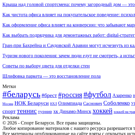
Крыша над головой спортсмена: почему загородный дом — это
Как чистота офиса влияет на покупательское поведение: псих
Как оформление офиса влияет на конверсию: что забывают мар
Как выбрать подрядчика для демонтажных работ: digital-страте
Гран-при Бахрейна и Саудовской Аравии могут исчезнуть из к
Туризм нового поколения: зачем люди едут не смотреть, а испы
Советы по выбору цвета для отделки стен
Шлифовка паркета — это восстановление пола
Метки
#беларусь
#футбол
#россия
#брест
Азаренко
В
Соболенко
НОК Беларуси
Олимпиада
Саснович
У
Москва
НХЛ
хоккей
теннис
спорт
хк Динамо-Минск
турнир
хоккей на тра
Реклама
© 2026 - Спорт Беларуси. Все права защищены.
Любое копирование материалов с нашего ресурса разрешается т
Все материалы опубликованные на сайте взяты с открытых исто