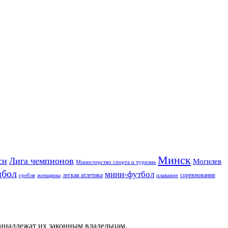
Минск
си
Лига чемпионов
Могилев
Министерство спорта и туризма
дбол
мини-футбол
легкая атлетика
соревнования
гребля
женщины
плавание
ринадлежат их законным владельцам.