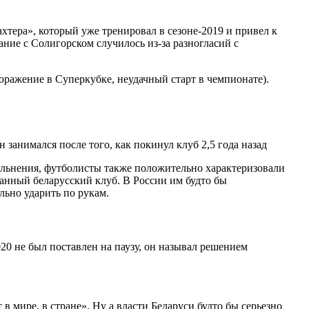
хтера», который уже тренировал в сезоне-2019 и привел к
ние с Солигорском случилось из-за разногласий с
поражение в Суперкубке, неудачный старт в чемпионате).
ольнения, футболисты также положительно характеризовали
ванный беларусский клуб. В России им будто бы
льно ударить по рукам.
20 не был поставлен на паузу, он называл решением
 мире, в стране». Ну а власти Беларуси будто бы серьезно