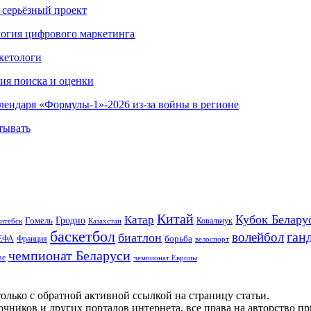
 серьёзный проект
ология цифрового маркетинга
кетологи
гия поиска и оценки
алендаря «Формулы-1»-2026 из-за войны в регионе
тывать
Китай
Кубок Белару
Катар
Гомель
Гродно
Казахстан
Ковальчук
итебск
баскетбол
ган
волейбол
биатлон
борьба
ЕФА
Франция
велоспорт
чемпионат Беларуси
ве
чемпионат Европы
олько с обратной активной ссылкой на страницу статьи.
чников и других порталов интернета, все права на авторство п