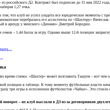
» из российского Д2. Контракт был подписан до 31 мая 2022 год
набирая 1,27 очка.
 в том, что клуб не успел уладить все юридические моменты с 
анокопское перебрались его ассистенты по «Шахтеру» Вячеслав 
ый в аренду у минского «Динамо» Дмитрий Бородин.
 очков – 1,44 балла за игру. Однако выше 12-й позиции запрыгну
ионата…
в…
яка
говой позиции в таблице. К тому моменту футбольные власти нач
разу три игры в исполнении футболистов «Чайки». Это стоило к
й поворот – их клуб выслали в ДЗ из-за договорняков двухле