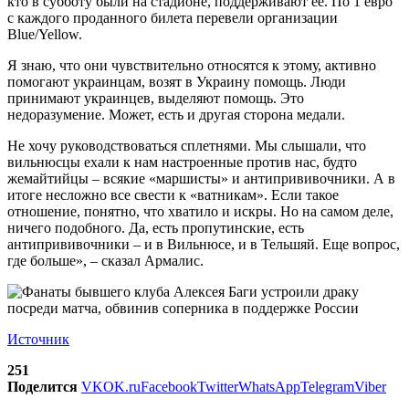
кто в субботу были на стадионе, поддерживают ее. По 1 евро
с каждого проданного билета перевели организации
Blue/Yellow.
Я знаю, что они чувствительно относятся к этому, активно
помогают украинцам, возят в Украину помощь. Люди
принимают украинцев, выделяют помощь. Это
недоразумение. Может, есть и другая сторона медали.
Не хочу руководствоваться сплетнями. Мы слышали, что
вильнюсцы ехали к нам настроенные против нас, будто
жемайтийцы – всякие «маршисты» и антипрививочники. А в
итоге несложно все свести к «ватникам». Если такое
отношение, понятно, что хватило и искры. Но на самом деле,
ничего подобного. Да, есть пропутинские, есть
антипрививочники – и в Вильнюсе, и в Тельшяй. Еще вопрос,
где больше», – сказал Армалис.
Источник
251
Поделится
VK
OK.ru
Facebook
Twitter
WhatsApp
Telegram
Viber