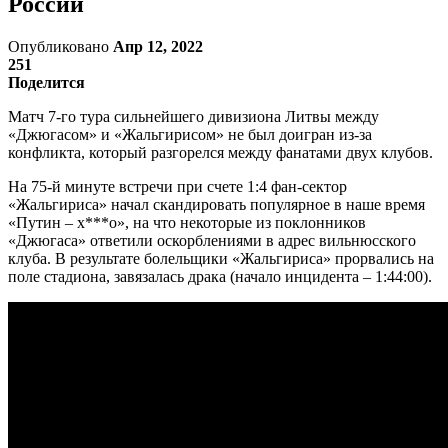
России
Опубликовано
Апр 12, 2022
251
Поделится
Матч 7-го тура сильнейшего дивизиона Литвы между
«Джюгасом» и «Жальгирисом» не был доигран из-за
конфликта, который разгорелся между фанатами двух клубов.
На 75-й минуте встречи при счете 1:4 фан-сектор
«Жальгириса» начал скандировать популярное в наше время
«Путин – х***о», на что некоторые из поклонников
«Джюгаса» ответили оскорблениями в адрес вильнюсского
клуба. В результате болельщики «Жальгириса» прорвались на
поле стадиона, завязалась драка (начало инцидента – 1:44:00).