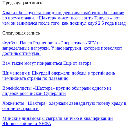
Предыдущая запись
Хвалил Беларусь за ковид, поддерживал рабочих «Белкалия»
во время стачки. «Шахтер» может возглавить Ташуев – вот
чем он занимался после того, как покинул клуб 2,5 года назад
Следующая запись
Футбол. Павел Родненок: в «Энергетике»-БГУ не
запредельные нагрузки. У нас нагрузки, которые позволяют
достичь оптимума
Вам также могут понравиться
Еще от автора
Шиманович и Шкурдай одержали победы в третий день
чемпионата страны по плаванию
Волейболисты «Шахтера» крупно обыграли одного из
лидеров российской Суперлиги
Хоккеисты «Шахтера» одержали двенадцатую победу кряду в
сезоне экстралиги
Минские динамовцы сыграли вничью в квалификации
Юношеской лиги УЕФА