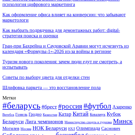
психология цифрового маркетинга
Как оформление офиса влияет на конверсию: что забывают
маркетологи
Как выбрать подрядчика для демонтажных работ: digital-
стратегия поиска и оценки
Гран-при Бахрейна и Саудовской Аравии могут исчезнуть из
календаря «Формулы-1»-2026 из-за войны в регионе
Туризм нового поколения: зачем люди едут не смотреть, а
испытывать
Советы по выбору цвета для отделки стен
Шлифовка паркета — это восстановление пола
Метки
#беларусь
#футбол
#россия
#брест
Азаренко
Китай
Кубок
Катар
Гомель
Гродно
Казахстан
Ковальчук
Витебск
Минск
Беларуси
Лига чемпионов
Министерство спорта и туризма
НОК Беларуси
Олимпиада
Могилев
Саснович
Москва
НХЛ
баскетбол