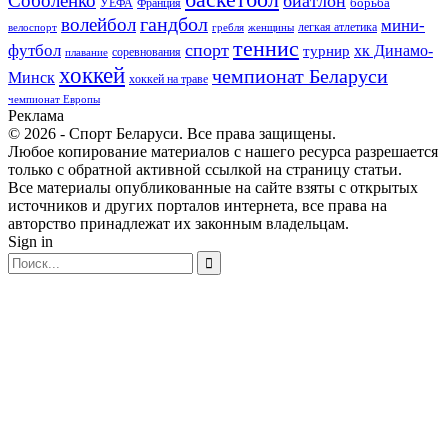
Соболенко
биатлон
борьба
УЕФА
Франция
гандбол
волейбол
мини-
легкая атлетика
гребля
женщины
велоспорт
теннис
спорт
футбол
хк Динамо-
турнир
соревнования
плавание
хоккей
чемпионат Беларуси
Минск
хоккей на траве
чемпионат Европы
Реклама
© 2026 - Спорт Беларуси. Все права защищены.
Любое копирование материалов с нашего ресурса разрешается
только с обратной активной ссылкой на страницу статьи.
Все материалы опубликованные на сайте взяты с открытых
источников и других порталов интернета, все права на
авторство принадлежат их законным владельцам.
Sign in