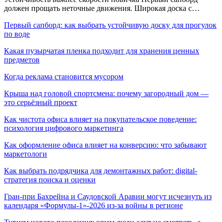
должен прощать неточные движения. Широкая доска с…
Первый сапборд: как выбрать устойчивую доску для прогулок
по воде
Какая пузырчатая пленка подходит для хранения ценных
предметов
Когда реклама становится мусором
Крыша над головой спортсмена: почему загородный дом —
это серьёзный проект
Как чистота офиса влияет на покупательское поведение:
психология цифрового маркетинга
Как оформление офиса влияет на конверсию: что забывают
маркетологи
Как выбрать подрядчика для демонтажных работ: digital-
стратегия поиска и оценки
Гран-при Бахрейна и Саудовской Аравии могут исчезнуть из
календаря «Формулы-1»-2026 из-за войны в регионе