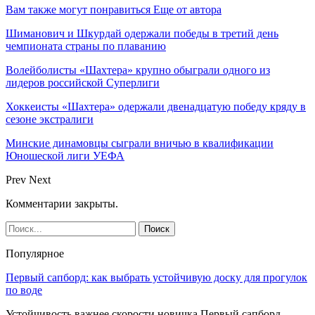
Вам также могут понравиться
Еще от автора
Шиманович и Шкурдай одержали победы в третий день
чемпионата страны по плаванию
Волейболисты «Шахтера» крупно обыграли одного из
лидеров российской Суперлиги
Хоккеисты «Шахтера» одержали двенадцатую победу кряду в
сезоне экстралиги
Минские динамовцы сыграли вничью в квалификации
Юношеской лиги УЕФА
Prev
Next
Комментарии закрыты.
Популярное
Первый сапборд: как выбрать устойчивую доску для прогулок
по воде
Устойчивость важнее скорости новичка Первый сапборд