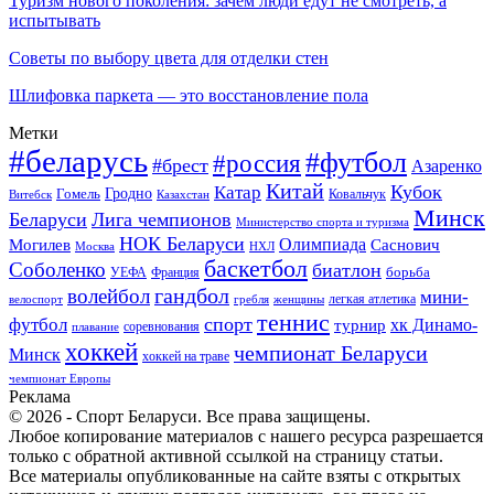
Туризм нового поколения: зачем люди едут не смотреть, а
испытывать
Советы по выбору цвета для отделки стен
Шлифовка паркета — это восстановление пола
Метки
#беларусь
#футбол
#россия
#брест
Азаренко
Китай
Кубок
Катар
Гомель
Гродно
Казахстан
Ковальчук
Витебск
Минск
Беларуси
Лига чемпионов
Министерство спорта и туризма
НОК Беларуси
Олимпиада
Могилев
Саснович
Москва
НХЛ
баскетбол
Соболенко
биатлон
борьба
УЕФА
Франция
гандбол
волейбол
мини-
легкая атлетика
гребля
женщины
велоспорт
теннис
спорт
футбол
хк Динамо-
турнир
соревнования
плавание
хоккей
чемпионат Беларуси
Минск
хоккей на траве
чемпионат Европы
Реклама
© 2026 - Спорт Беларуси. Все права защищены.
Любое копирование материалов с нашего ресурса разрешается
только с обратной активной ссылкой на страницу статьи.
Все материалы опубликованные на сайте взяты с открытых