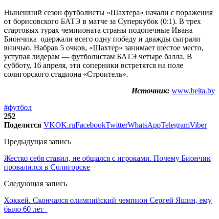
Нынешний сезон футболисты «Шахтера» начали с поражения
от борисовского БАТЭ в матче за Суперкубок (0:1). В трех
стартовых турах чемпионата страны подопечные Ивана
Биончика одержали всего одну победу и дважды сыграли
вничью. Набрав 5 очков, «Шахтер» занимает шестое место,
уступая лидерам — футболистам БАТЭ четыре балла. В
субботу, 16 апреля, эти соперники встретятся на поле
солигорского стадиона «Строитель».
Источник:
www.belta.by
#футбол
252
Поделится
VK
OK.ru
Facebook
Twitter
WhatsApp
Telegram
Viber
Предыдущая запись
Жестко себя ставил, не общался с игроками. Почему Биончик
провалился в Солигорске
Следующая запись
Хоккей. Скончался олимпийский чемпион Сергей Яшин, ему
было 60 лет