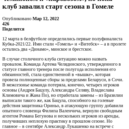
клуб завалил старт сезона в Гомеле
Опубликовано
Мар 12, 2022
426
Поделится
12 марта в белфутболе определились первые полуфиналиста
Кубка-2021/22. Ими стали «Гомель» и «Витебск» – а в пролете
остались два «Динамо», минское и брестское.
В случае столичного клуба ситуацию можно назвать
провалом. Команда Артема Челядинского, утвержденного в
статусе главного тренера после полугода исполнения его
обязанностей, стала единственной в «вышке», которая
провела полноценные сборы за пределами Беларуси, в Сочи.
В межсезонье команда потеряла, конечно, четырех игроков
основы (Андрея Бацулу, Александра Селяву, Владислава
Климовича и Жана По), но отработала замены – из Бразилии
выписали такого же, как Бацула, способного на голевые
действия защитника Ориньо, в атакующую группу добавили
опытного словенца Филипа Валенчича, вернули свободным
агентом Романа Бегунова и нескольких игроков из аренды,
получивших неплохую практику в прошлом сезоне. Но
главное – в сентябре Александр Лукашенко на встрече с