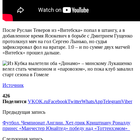
После Руслан Теверов из «Витебска» попал в штангу, а в
добавленное время Ясюкевич в борьбе с Дмитрием Гущенко
протолкнул мяч на гол Сергею Лынько, но судья
зафиксировал фол на вратаре. 1:0 – и по сумме двух матчей
«Витебск» прошел дальше.
Источник
426
Поделится
VK
OK.ru
Facebook
Twitter
WhatsApp
Telegram
Viber
Предыдущая запись
Футбол. Чемпионат Англии. Хет-трик Криштиану Роналду
принес «Манчестер Юнайтед» победу над «Тоттенхэмом»
Следующая запись