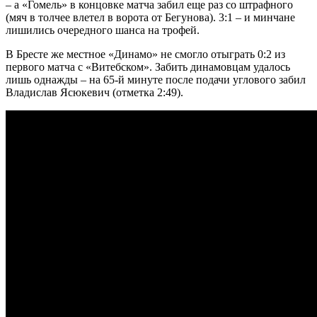
– а «Гомель» в концовке матча забил еще раз со штрафного
(мяч в толчее влетел в ворота от Бегунова). 3:1 – и минчане
лишились очередного шанса на трофей.
В Бресте же местное «Динамо» не смогло отыграть 0:2 из
первого матча с «Витебском». Забить динамовцам удалось
лишь однажды – на 65-й минуте после подачи углового забил
Владислав Ясюкевич (отметка 2:49).