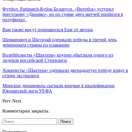
Футбол. Parimatch-Кубок Беларуси. «Витебск» уступил
брестскому «Динамо», но по сумме двух матчей пробился в
полуфинал
Вам также могут понравиться
Еще от автора
Шиманович и Шкурдай одержали победы в третий день
чемпионата страны по плаванию
Волейболисты «Шахтера» крупно обыграли одного из
лидеров российской Суперлиги
Хоккеисты «Шахтера» одержали двенадцатую победу кряду в
сезоне экстралиги
Минские динамовцы сыграли вничью в квалификации
Юношеской лиги УЕФА
Prev
Next
Комментарии закрыты.
Популярное