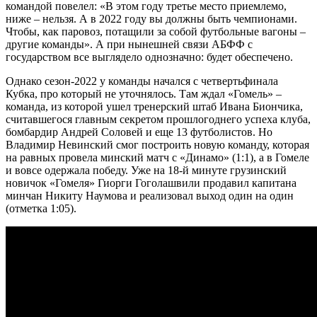
командой повелел: «В этом году третье место приемлемо,
ниже – нельзя. А в 2022 году вы должны быть чемпионами.
Чтобы, как паровоз, потащили за собой футбольные вагоны –
другие команды». А при нынешней связи АБФФ с
государством все выглядело однозначно: будет обеспечено.
Однако сезон-2022 у команды начался с четвертьфинала
Кубка, про который не уточнялось. Там ждал «Гомель» –
команда, из которой ушел тренерский штаб Ивана Биончика,
считавшегося главным секретом прошлогоднего успеха клуба,
бомбардир Андрей Соловей и еще 13 футболистов. Но
Владимир Невинский смог построить новую команду, которая
на равных провела минский матч с «Динамо» (1:1), а в Гомеле
и вовсе одержала победу. Уже на 18-й минуте грузинский
новичок «Гомеля» Гиорги Гоголашвили продавил капитана
минчан Никиту Наумова и реализовал выход один на один
(отметка 1:05).