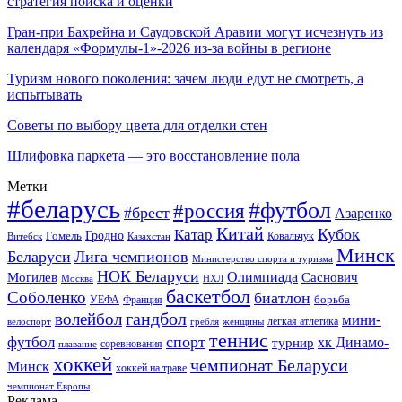
стратегия поиска и оценки
Гран-при Бахрейна и Саудовской Аравии могут исчезнуть из
календаря «Формулы-1»-2026 из-за войны в регионе
Туризм нового поколения: зачем люди едут не смотреть, а
испытывать
Советы по выбору цвета для отделки стен
Шлифовка паркета — это восстановление пола
Метки
#беларусь
#футбол
#россия
#брест
Азаренко
Китай
Кубок
Катар
Гомель
Гродно
Казахстан
Ковальчук
Витебск
Минск
Беларуси
Лига чемпионов
Министерство спорта и туризма
НОК Беларуси
Олимпиада
Могилев
Саснович
Москва
НХЛ
баскетбол
Соболенко
биатлон
борьба
УЕФА
Франция
гандбол
волейбол
мини-
легкая атлетика
гребля
женщины
велоспорт
теннис
спорт
футбол
хк Динамо-
турнир
соревнования
плавание
хоккей
чемпионат Беларуси
Минск
хоккей на траве
чемпионат Европы
Реклама