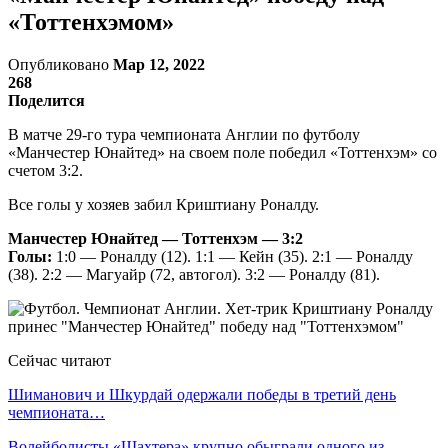
«Тоттенхэмом»
Опубликовано
Мар 12, 2022
268
Поделится
В матче 29-го тура чемпионата Англии по футболу
«Манчестер Юнайтед» на своем поле победил «Тоттенхэм» со
счетом 3:2.
Все голы у хозяев забил Криштиану Роналду.
Манчестер Юнайтед — Тоттенхэм — 3:2
Голы:
1:0 — Роналду (12). 1:1 — Кейн (35). 2:1 — Роналду
(38). 2:2 — Магуайр (72, автогол). 3:2 — Роналду (81).
Сейчас читают
Шиманович и Шкурдай одержали победы в третий день
чемпионата…
Волейболисты «Шахтера» крупно обыграли одного из