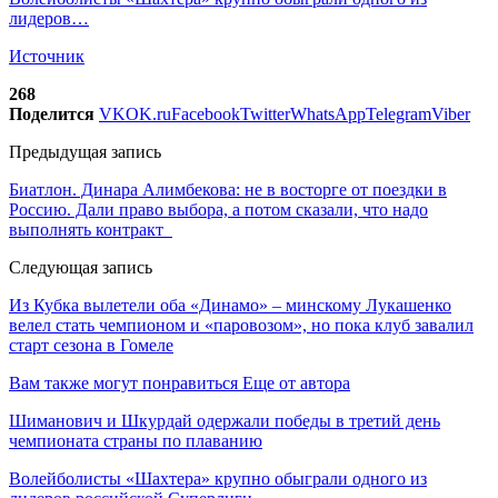
лидеров…
Источник
268
Поделится
VK
OK.ru
Facebook
Twitter
WhatsApp
Telegram
Viber
Предыдущая запись
Биатлон. Динара Алимбекова: не в восторге от поездки в
Россию. Дали право выбора, а потом сказали, что надо
выполнять контракт
Следующая запись
Из Кубка вылетели оба «Динамо» – минскому Лукашенко
велел стать чемпионом и «паровозом», но пока клуб завалил
старт сезона в Гомеле
Вам также могут понравиться
Еще от автора
Шиманович и Шкурдай одержали победы в третий день
чемпионата страны по плаванию
Волейболисты «Шахтера» крупно обыграли одного из