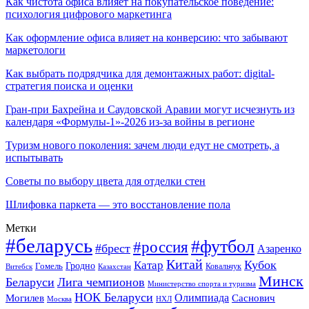
Как чистота офиса влияет на покупательское поведение:
психология цифрового маркетинга
Как оформление офиса влияет на конверсию: что забывают
маркетологи
Как выбрать подрядчика для демонтажных работ: digital-
стратегия поиска и оценки
Гран-при Бахрейна и Саудовской Аравии могут исчезнуть из
календаря «Формулы-1»-2026 из-за войны в регионе
Туризм нового поколения: зачем люди едут не смотреть, а
испытывать
Советы по выбору цвета для отделки стен
Шлифовка паркета — это восстановление пола
Метки
#беларусь
#футбол
#россия
#брест
Азаренко
Китай
Кубок
Катар
Гомель
Гродно
Казахстан
Ковальчук
Витебск
Минск
Беларуси
Лига чемпионов
Министерство спорта и туризма
НОК Беларуси
Олимпиада
Могилев
Саснович
Москва
НХЛ