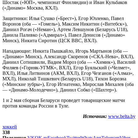
Шостак («ЮП», чемпионат Финляндии) и Иван Кульбаков
(«Динамо» Москва, КХЛ).
Защитники: Илья Сушко («Брест»), Егор Юзленко, Павел
Воронов (оба — «Гомель»), Максим Никитин («Витебск»),
Даниил Рогач («Неман»), Артем Левшунов (Беларусь U18),
Данила Паливко («Адмирал»), Павел Денисов («Динамо»
Минск), Никита Сиротин (ЦСК ВВС, ВХЛ).
Нападающие: Никита Пышкайло, Игорь Мартынов (оба —
«Динамо» Минск), Александр Скоренов («СКА-Нева», ВХЛ),
Даниил Сотишвили, Вадим Мороз (оба — «Химик»), Василий
Филяев («Горняк-УГМК», ВХЛ), Егор Буяльский («Челмет»,
ВХЛ), Илья Литвинов (АКМ, ВХЛ), Егор Чезганов («Алмаз»,
МХЛ), Николай Тишкевич (Беларусь U18), Тихон Борозна
(«Минские зубры»), Егор Игнатенко, Мирослав Михалев (оба
— «Динамо-Молодечно»), Даниил Собко («Шахтер»).
1 и 2 мая сборная Беларуси проведет товарищеские матчи
против команды России в Туле.
Источник:
www.belta.by
хоккей
338
Поделится
VK
OK.ru
Facebook
Twitter
WhatsApp
Telegram
Viber