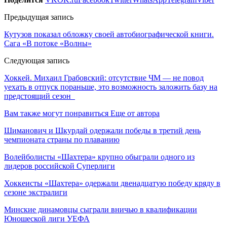
Предыдущая запись
Кутузов показал обложку своей автобиографической книги.
Сага «В потоке «Волны»
Следующая запись
Хоккей. Михаил Грабовский: отсутствие ЧМ — не повод
уехать в отпуск пораньше, это возможность заложить базу на
предстоящий сезон
Вам также могут понравиться
Еще от автора
Шиманович и Шкурдай одержали победы в третий день
чемпионата страны по плаванию
Волейболисты «Шахтера» крупно обыграли одного из
лидеров российской Суперлиги
Хоккеисты «Шахтера» одержали двенадцатую победу кряду в
сезоне экстралиги
Минские динамовцы сыграли вничью в квалификации
Юношеской лиги УЕФА