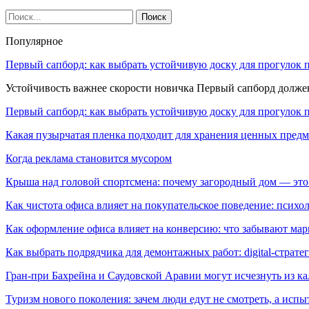
Популярное
Первый сапборд: как выбрать устойчивую доску для прогулок 
Устойчивость важнее скорости новичка Первый сапборд долж
Первый сапборд: как выбрать устойчивую доску для прогулок 
Какая пузырчатая пленка подходит для хранения ценных предм
Когда реклама становится мусором
Крыша над головой спортсмена: почему загородный дом — это
Как чистота офиса влияет на покупательское поведение: псих
Как оформление офиса влияет на конверсию: что забывают мар
Как выбрать подрядчика для демонтажных работ: digital-страте
Гран-при Бахрейна и Саудовской Аравии могут исчезнуть из к
Туризм нового поколения: зачем люди едут не смотреть, а испы