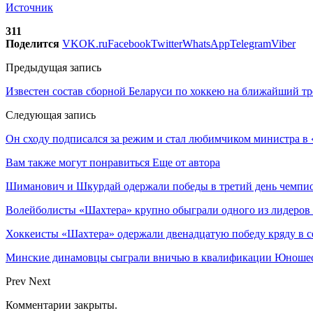
Источник
311
Поделится
VK
OK.ru
Facebook
Twitter
WhatsApp
Telegram
Viber
Предыдущая запись
Известен состав сборной Беларуси по хоккею на ближайший т
Следующая запись
Он сходу подписался за режим и стал любимчиком министра в 
Вам также могут понравиться
Еще от автора
Шиманович и Шкурдай одержали победы в третий день чемпио
Волейболисты «Шахтера» крупно обыграли одного из лидеров
Хоккеисты «Шахтера» одержали двенадцатую победу кряду в с
Минские динамовцы сыграли вничью в квалификации Юноше
Prev
Next
Комментарии закрыты.