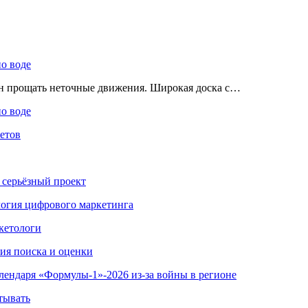
по воде
ен прощать неточные движения. Широкая доска с…
по воде
етов
 серьёзный проект
ология цифрового маркетинга
кетологи
гия поиска и оценки
алендаря «Формулы-1»-2026 из-за войны в регионе
тывать