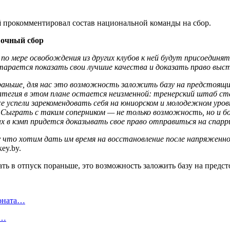
й
прокомментировал состав национальной команды на сбор.
вочный сбор
 по мере освобождения из других клубов к ней будут присоединят
тарается показать свои лучшие качества и доказать право выс
аньше, для нас это возможность заложить базу на предстоящи
тегия в этом плане остается неизменной: тренерский штаб ст
е успели зарекомендовать себя на юниорском и молодежном уров
Сыграть с таким соперником — не только возможность, но и бо
ых в кэмп придется доказывать свое право отправиться на спарр
 что хотим дать им время на восстановление после напряженног
ey.by.
ионата…
в…