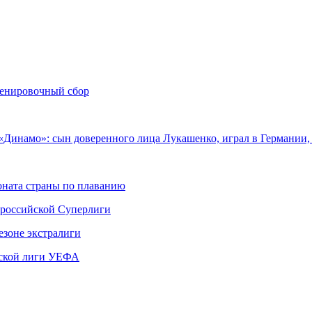
ренировочный сбор
«Динамо»: сын доверенного лица Лукашенко, играл в Германии,
ната страны по плаванию
 российской Суперлиги
езоне экстралиги
ской лиги УЕФА