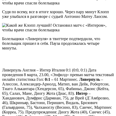
Судя по всему, все в итоге хорошо. Через пару минут Клопп
уже улыбался в разговоре с судьей Антонио Матеу Лаосом.
Болельщики «Ливерпуля» в твиттере подтвердили, что
болельщик пришел в себя. Пауза продолжалась четыре
минуты.
Ливерпуль Англия – Интер Италия 0:1 (0:0, 0:1) Дата
проведения 8 марта, 23.00, «Энфилд» превью матча текстовый
онлайн статистика Гол:
0:1 –
61 Мартинес.
Ливерпуль
–
Алиссон, Александер-Арнолд, Матип, ван Дейк, Робертсон,
Тиаго Алькантара (Хендерсон, 65), Фабиньо, Джонс (Кейта,
65), Салах, Мане, Диогу Жота (Диас, 83).
Интер
–
Ханданович, Думфрис (Дармиан, 75), де Врей (Д`Амброзио,
46), Шкриньяр, Бастони, Перишич, Видаль, Брозович
(Гальярдини, 75), Чалханоглу (Весино, 83), Санчес, Мартинес
(Корреа, 75). Предупреждения: Диогу Жота (40), Санчес (45),