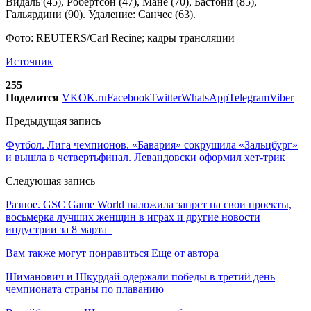
Видаль (45), Робертсон (47), Мане (70), Бастони (85),
Гальярдини (90). Удаление: Санчес (63).
Фото: REUTERS/Carl Recine; кадры трансляции
Источник
255
Поделится
VK
OK.ru
Facebook
Twitter
WhatsApp
Telegram
Viber
Предыдущая запись
Футбол. Лига чемпионов. «Бавария» сокрушила «Зальцбург»
и вышла в четвертьфинал. Левандовски оформил хет-трик
Следующая запись
Разное. GSC Game World наложила запрет на свои проекты,
восьмерка лучших женщин в играх и другие новости
индустрии за 8 марта
Вам также могут понравиться
Еще от автора
Шиманович и Шкурдай одержали победы в третий день
чемпионата страны по плаванию