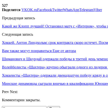
527
Поделится
VK
OK.ru
Facebook
Twitter
WhatsApp
Telegram
Viber
Предыдущая запись
Какой же Клопп лучший! Остановил матч с «Интером», чтобы 
Следующая запись
Хоккей. Антон Линдхольм: срок контракта скоро истечет. Посм
Вам также могут понравиться
Еще от автора
Шиманович и Шкурдай одержали победы в третий день чемпио
Волейболисты «Шахтера» крупно обыграли одного из лидеров
Хоккеисты «Шахтера» одержали двенадцатую победу кряду в с
Минские динамовцы сыграли вничью в квалификации Юноше
Prev
Next
Комментарии закрыты.