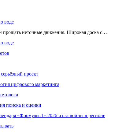
по воде
ен прощать неточные движения. Широкая доска с…
по воде
етов
 серьёзный проект
ология цифрового маркетинга
кетологи
гия поиска и оценки
алендаря «Формулы-1»-2026 из-за войны в регионе
тывать