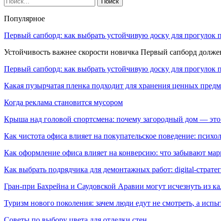
Популярное
Первый сапборд: как выбрать устойчивую доску для прогулок 
Устойчивость важнее скорости новичка Первый сапборд долж
Первый сапборд: как выбрать устойчивую доску для прогулок 
Какая пузырчатая пленка подходит для хранения ценных предм
Когда реклама становится мусором
Крыша над головой спортсмена: почему загородный дом — это
Как чистота офиса влияет на покупательское поведение: псих
Как оформление офиса влияет на конверсию: что забывают мар
Как выбрать подрядчика для демонтажных работ: digital-страте
Гран-при Бахрейна и Саудовской Аравии могут исчезнуть из к
Туризм нового поколения: зачем люди едут не смотреть, а испы
Советы по выбору цвета для отделки стен