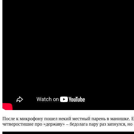
После к микрофону пошел некий местный парень в манишке. Е
четверостишие про «державу» – бедолага пару раз запнулся, но 