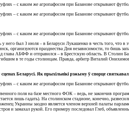
 у него был 3 июля – в Беларуси Лукашенко в честь того, что в 
ск, организуются празднества Дня независимости, то бишь запа
 глава АБФФ и отправился – в Брестскую область. В Столин Баз
огибшим в те годы столинцам. Правда, арбитр Виталий Онихимов
сценах Беларусі. Як прыхільнікі рэжыму ў спорце святкавалі
твенного поля на базе местного ФОК – ведь, не закончив прог
стается лишь гадать). На столинском стадионе, конечно, развес
женец Украины заодно является членом верхней палаты парламе
 строя и замахал рукой. Его примеру последовал Глеб, объявлен