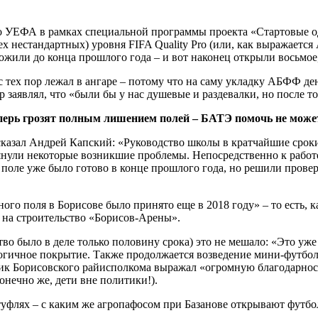
УЕФА в рамках специальной программы проекта «Стартовые один
х нестандартных) уровня FIFA Quality Pro (или, как выражаетс
оложили до конца прошлого года – и вот наконец открыли восьм
с тех пор лежал в ангаре – потому что на саму укладку АБФФ ден
аявлял, что «были бы у нас душевые и раздевалки, но после тог
ерь грозят полным лишением полей – БАТЭ помочь не може
ссказал Андрей Капский: «Руководство школы в кратчайшие срок
янули некоторые возникшие проблемы. Непосредственно к работе 
поле уже было готово в конце прошлого года, но решили провери
ого поля в Борисове было принято еще в 2018 году» – то есть, к
 на строительство «Борисов-Арены».
о было в деле только половину срока) это не мешало: «Это уже 3
логичное покрытие. Также продолжается возведение мини-футбо
ик Борисовского райисполкома выражал «огромную благодарност
онечно же, дети вне политики!).