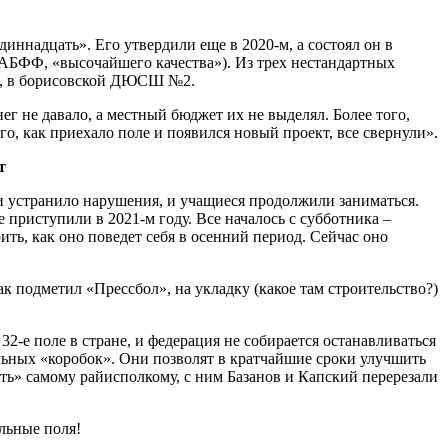
надцать». Его утвердили еще в 2020-м, а состоял он в
я АБФФ, «высочайшего качества»). Из трех нестандартных
ое, в борисовской ДЮСШ №2.
ег не давало, а местный бюджет их не выделял. Более того,
о, как приехало поле и появился новый проект, все свернули».
т
и устранило нарушения, и учащиеся продолжили заниматься.
приступили в 2021-м году. Все началось с субботника –
ть, как оно поведет себя в осенний период. Сейчас оно
ак подметил «Прессбол», на укладку (какое там строительство?)
2-е поле в стране, и федерация не собирается останавливаться
льных «коробок». Они позволят в кратчайшие сроки улучшить
ь» самому райисполкому, с ним Базанов и Капский перерезали