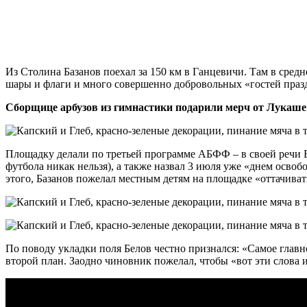
Из Столина Базанов поехал за 150 км в Ганцевичи. Там в сред
шары и флаги и много совершенно добровольных «гостей праздни
Сборщице арбузов из гимнастики подарили мерч от Лукашенк
Площадку делали по третьей программе АБФФ – в своей речи Ба
футбола никак нельзя), а также назвал 3 июля уже «днем освоб
этого, Базанов пожелал местным детям на площадке «оттачивать 
По поводу укладки поля Белов честно признался: «Самое главно
второй план. Заодно чиновник пожелал, чтобы «вот эти слова из