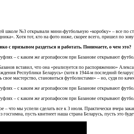
ней школе №3 открывали мини-футбольную «коробку» – все по ст
ка». Хотя тот, кто на фото ниже, скорее всего, пришел по зову 
о с призывом раздеться и работать. Понимаете, о чем это?
занов вставил, что она «реализуется по распоряжению» Алексан
ождения Республики Беларусь» (хотя в 1944-м последний беларус
свое мастерство, становиться футболистами» – но, судя по качес
е – что мы успели сделать все к 3 июля. Практически вчера зака
 госгимна, пусть квитнеет наша страна Беларусь, пусть это будет 