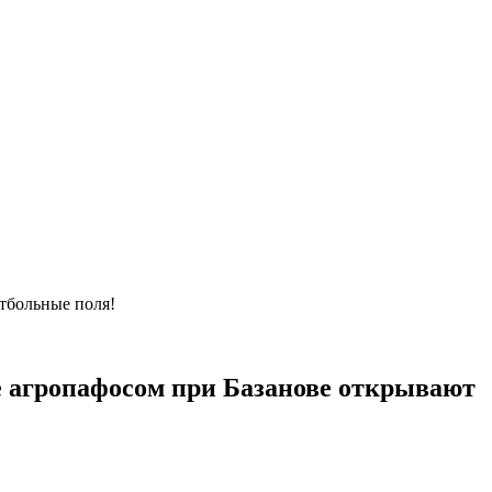
утбольные поля!
же агропафосом при Базанове открывают