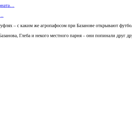
ионата…
в…
занова, Глеба и некого местного парня – они попинали друг дру