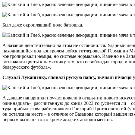
Был даже окроплявший поле батюшка.
А Базанов действительно на этом не остановился. Ударный день
находившийся под контролем войск гитлеровской Германии Мин
контролировали немцы, но системе нормально. Именно на Запад
возложили цветы к памятнику тем, кто освобождал город, и п
беларусского футбола».
Слухалі Лукашэнку, спявалі рускую папсу, зычылі шчасця ў 
А дальше напарники поучаствовали в открытии нового искусс
одиннадцать», рассчитанную до конца 2023-го (успеется ли – о
туда прибыл глава райисполкома Григорий Протосовицкий (уро
он остался на месте – в отличие от Базанова который вышел из
первым вызвал что-то кроме жидких аплодисментов.