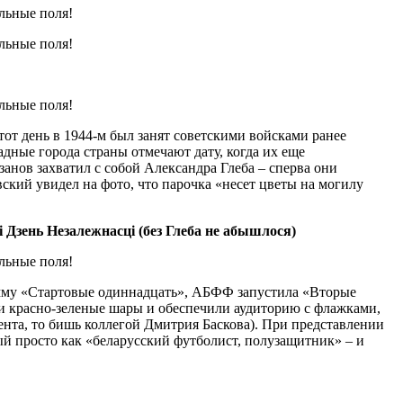
этот день в 1944-м был занят советскими войсками ранее
дные города страны отмечают дату, когда их еще
анов захватил с собой Александра Глеба – сперва они
ский увидел на фото, что парочка «несет цветы на могилу
 Дзень Незалежнасці (без Глеба не абышлося)
рамму «Стартовые одиннадцать», АБФФ запустила «Вторые
или красно-зеленые шары и обеспечили аудиторию с флажками,
нта, то бишь коллегой Дмитрия Баскова). При представлении
ный просто как «беларусский футболист, полузащитник» – и