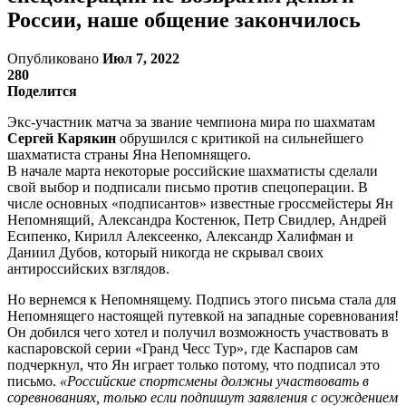
России, наше общение закончилось
Опубликовано
Июл 7, 2022
280
Поделится
Экс-участник матча за звание чемпиона мира по шахматам
Сергей Карякин
обрушился с критикой на сильнейшего
шахматиста страны Яна Непомнящего.
В начале марта некоторые российские шахматисты сделали
свой выбор и подписали письмо против спецоперации. В
числе основных «подписантов» известные гроссмейстеры Ян
Непомнящий, Александра Костенюк, Петр Свидлер, Андрей
Есипенко, Кирилл Алексеенко, Александр Халифман и
Даниил Дубов, который никогда не скрывал своих
антироссийских взглядов.
Но вернемся к Непомнящему. Подпись этого письма стала для
Непомнящего настоящей путевкой на западные соревнования!
Он добился чего хотел и получил возможность участвовать в
каспаровской серии «Гранд Чесс Тур», где Каспаров сам
подчеркнул, что Ян играет только потому, что подписал это
письмо.
«Российские спортсмены должны участвовать в
соревнованиях, только если подпишут заявления с осуждением