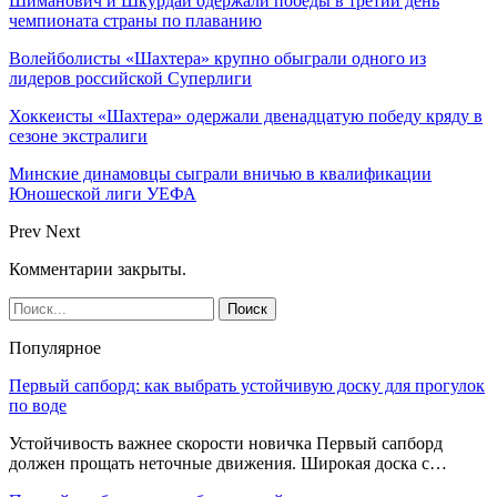
Шиманович и Шкурдай одержали победы в третий день
чемпионата страны по плаванию
Волейболисты «Шахтера» крупно обыграли одного из
лидеров российской Суперлиги
Хоккеисты «Шахтера» одержали двенадцатую победу кряду в
сезоне экстралиги
Минские динамовцы сыграли вничью в квалификации
Юношеской лиги УЕФА
Prev
Next
Комментарии закрыты.
Популярное
Первый сапборд: как выбрать устойчивую доску для прогулок
по воде
Устойчивость важнее скорости новичка Первый сапборд
должен прощать неточные движения. Широкая доска с…