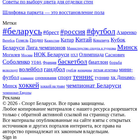
Советы по выбору цвета для отделки стен
Шлифовка паркета — это восстановление пола
Метки
#беларусь
#футбол
#россия
#брест
Азаренко
Китай
Кубок
Катар
Гомель
Гродно
Казахстан
Ковальчук
Витебск
Минск
Беларуси
Лига чемпионов
Министерство спорта и туризма
НОК Беларуси
Олимпиада
Могилев
Саснович
Москва
НХЛ
баскетбол
Соболенко
биатлон
борьба
УЕФА
Франция
гандбол
волейбол
мини-
легкая атлетика
гребля
женщины
велоспорт
теннис
спорт
футбол
хк Динамо-
турнир
соревнования
плавание
хоккей
чемпионат Беларуси
Минск
хоккей на траве
чемпионат Европы
Реклама
© 2026 - Спорт Беларуси. Все права защищены.
Любое копирование материалов с нашего ресурса разрешается
только с обратной активной ссылкой на страницу статьи.
Все материалы опубликованные на сайте взяты с открытых
источников и других порталов интернета, все права на
авторство принадлежат их законным владельцам.
Sign in