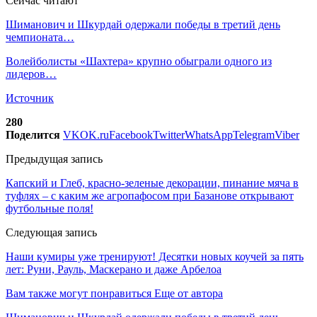
Сейчас читают
Шиманович и Шкурдай одержали победы в третий день
чемпионата…
Волейболисты «Шахтера» крупно обыграли одного из
лидеров…
Источник
280
Поделится
VK
OK.ru
Facebook
Twitter
WhatsApp
Telegram
Viber
Предыдущая запись
Капский и Глеб, красно-зеленые декорации, пинание мяча в
туфлях – с каким же агропафосом при Базанове открывают
футбольные поля!
Следующая запись
Наши кумиры уже тренируют! Десятки новых коучей за пять
лет: Руни, Рауль, Маскерано и даже Арбелоа
Вам также могут понравиться
Еще от автора