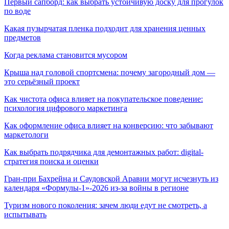
Первый сапборд: как выбрать устойчивую доску для прогулок
по воде
Какая пузырчатая пленка подходит для хранения ценных
предметов
Когда реклама становится мусором
Крыша над головой спортсмена: почему загородный дом —
это серьёзный проект
Как чистота офиса влияет на покупательское поведение:
психология цифрового маркетинга
Как оформление офиса влияет на конверсию: что забывают
маркетологи
Как выбрать подрядчика для демонтажных работ: digital-
стратегия поиска и оценки
Гран-при Бахрейна и Саудовской Аравии могут исчезнуть из
календаря «Формулы-1»-2026 из-за войны в регионе
Туризм нового поколения: зачем люди едут не смотреть, а
испытывать