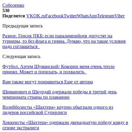
Соболенко
530
Поделится
VK
OK.ru
Facebook
Twitter
WhatsApp
Telegram
Viber
Предыдущая запись
Разное. Генсек ПКБ: если паралимпийцев допустят на
турниры, то без флага и гимна. Думаю, что на такие условия
надо соглашаться
Следующая запись
Футбол. Артем Шуманский: Кокорин меня очень тепло
принял. Может и попихать, и похвалить
Вам также могут понравиться
Еще от автора
Шиманович и Шкурдай одержали победы в третий день
чемпионата страны по плаванию
Волейболисты «Шахтера» крупно обыграли одного из
лидеров российской Суперлиги
Хоккеисты «Шахтера» одержали двенадцатую победу кряду в
сезоне экстралиги