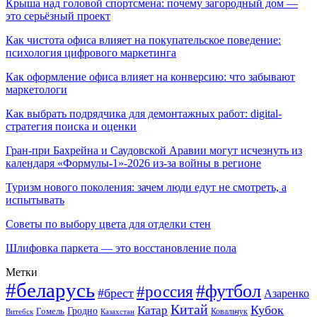
Крыша над головой спортсмена: почему загородный дом —
это серьёзный проект
Как чистота офиса влияет на покупательское поведение:
психология цифрового маркетинга
Как оформление офиса влияет на конверсию: что забывают
маркетологи
Как выбрать подрядчика для демонтажных работ: digital-
стратегия поиска и оценки
Гран-при Бахрейна и Саудовской Аравии могут исчезнуть из
календаря «Формулы-1»-2026 из-за войны в регионе
Туризм нового поколения: зачем люди едут не смотреть, а
испытывать
Советы по выбору цвета для отделки стен
Шлифовка паркета — это восстановление пола
Метки
#беларусь
#футбол
#россия
#брест
Азаренко
Китай
Кубок
Катар
Гомель
Гродно
Казахстан
Ковальчук
Витебск