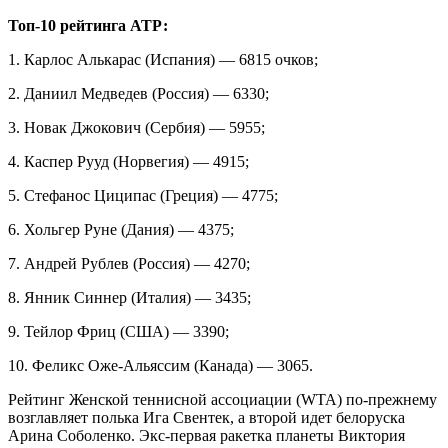
Топ-10 рейтинга АТР:
1. Карлос Алькарас (Испания) — 6815 очков;
2. Даниил Медведев (Россия) — 6330;
3. Новак Джокович (Сербия) — 5955;
4. Каспер Рууд (Норвегия) — 4915;
5. Стефанос Циципас (Греция) — 4775;
6. Хольгер Руне (Дания) — 4375;
7. Андрей Рублев (Россия) — 4270;
8. Янник Синнер (Италия) — 3435;
9. Тейлор Фриц (США) — 3390;
10. Феликс Оже-Альяссим (Канада) — 3065.
Рейтинг Женской теннисной ассоциации (WTA) по-прежнему
возглавляет полька Ига Свентек, а второй идет белоруска
Арина Соболенко. Экс-первая ракетка планеты Виктория