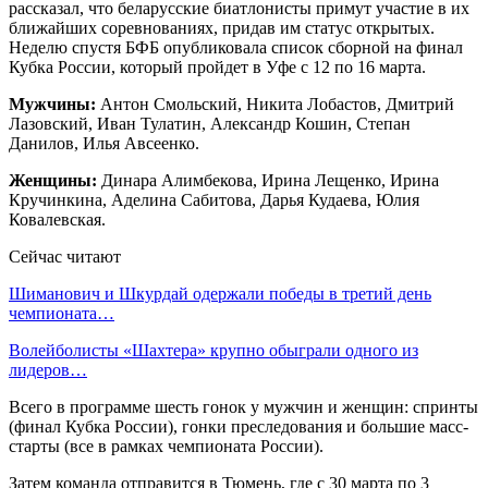
рассказал, что беларусские биатлонисты примут участие в их
ближайших соревнованиях, придав им статус открытых.
Неделю спустя БФБ опубликовала список сборной на финал
Кубка России, который пройдет в Уфе с 12 по 16 марта.
Мужчины:
Антон Смольский, Никита Лобастов, Дмитрий
Лазовский, Иван Тулатин, Александр Кошин, Степан
Данилов, Илья Авсеенко.
Женщины:
Динара Алимбекова, Ирина Лещенко, Ирина
Кручинкина, Аделина Сабитова, Дарья Кудаева, Юлия
Ковалевская.
Сейчас читают
Шиманович и Шкурдай одержали победы в третий день
чемпионата…
Волейболисты «Шахтера» крупно обыграли одного из
лидеров…
Всего в программе шесть гонок у мужчин и женщин: спринты
(финал Кубка России), гонки преследования и большие масс-
старты (все в рамках чемпионата России).
Затем команда отправится в Тюмень, где с 30 марта по 3