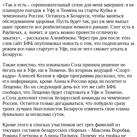
«Так и есть – соревновательный сезон для меня завершен: я не
планирую поездок в Уфу и Тюмень на старты Кубка и
чемпионата России. Останусь в Беларуси, чтобы заняться
обследованием здоровья. Пусть будет так, раз уж мне выпал
шанс провести все реабилитации немного раньше. Снег есть в
Раубичах, а, значит, и здесь можно провести отличную
закатку», – рассказала Алимбекова. Через три дня после этих
слов сайт БФБ опубликовал новость о том, что подписантка за
режим все-таки стартует в Уфе, после чего сможет уехать в
Беларуси.
Также известно, что изначально Сола приняла решение не
бегать ни в Уфе, ни в Тюмени. Во вторник ведущий «Спорт-
кадра» Алексей Козлов в эфире программы рассказал, что, по
его информации, кроме Анны в Россию вряд ли полетит и
Лещенко. Но на следующий день все тот же сайт БФБ
сообщил, что Лещенко будет стартовать в Уфе и Тюмени,
а Сола дополнит список беларусской команды на чемпионат
России. Остается только догадываться, что побудило сразу
троих лучших биатлонисток Беларуси изменить свои планы
буквально за несколько суток.
Кроме этого в списках участников нет трех фамилий из
текущих составов беларусских сборных – Максима Воробья,
Романа Елетнова и Алины Пильчук. Почему эта тройка не