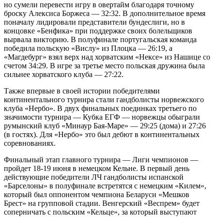
но сумели перевести игру в овертайм благодаря точному
броску Алексиса Боржеса — 32:32. В дополнительное время
поначалу лидировали представители бундеслиги, но в
концовке «Бенфика» при поддержке своих болельщиков
вырвала викторию. В полуфинале португальская команда
победила польскую «Вислу» из Плоцка — 26:19, а
«Магдебург» взял верх над хорватским «Нексе» из Нашице со
счетом 34:29. В игре за третье место польская дружина была
сильнее хорватского клуба — 27:22.
Также впервые в своей истории победителями
континентального турнира стали гандболисты норвежского
клуба «Нербо». В двух финальных поединках третьего по
значимости турнира — Кубка ЕГФ — норвежцы обыграли
румынский клуб «Минаур Бая-Маре» — 29:25 (дома) и 27:26
(в гостях). Для «Нербо» это был дебют в континентальных
соревнованиях.
Финальный этап главного турнира — Лиги чемпионов —
пройдет 18-19 июня в немецком Кельне. В первый день
действующие победители ЛЧ гандболисты испанской
«Барселоны» в полуфинале встретятся с немецким «Килем»,
который был оппонентом чемпиона Беларуси «Мешков
Брест» на групповой стадии. Венгерский «Веспрем» будет
соперничать с польским «Кельце», за который выступают