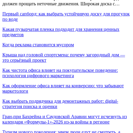
должен прощать неточные движения. Широкая доска с…
Первый сапборд: как выбрать устойчивую доску для прогулок
по воде
Какая пузырчатая пленка подходит для хранения ценных
предметов
Когда реклама становится мусором
Крыша над головой спортсмена: почему загородный дом —
это серьёзный проект
Как чистота офиса влияет на покупательское поведение:
психология цифрового маркетинга
Как оформление офиса влияет на конверсию: что забывают
маркетологи
Как выбрать подрядчика для демонтажных работ: digital-
стратегия поиска и оценки
Гран-при Бахрейна и Саудовской Аравии могут исчезнуть из
календаря «Формулы-1»-2026 из-за войны в регионе
Туризм нового поколения: зачем люди едут не смотреть, а