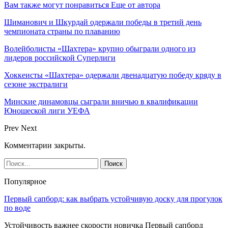
Вам также могут понравиться
Еще от автора
Шиманович и Шкурдай одержали победы в третий день
чемпионата страны по плаванию
Волейболисты «Шахтера» крупно обыграли одного из
лидеров российской Суперлиги
Хоккеисты «Шахтера» одержали двенадцатую победу кряду в
сезоне экстралиги
Минские динамовцы сыграли вничью в квалификации
Юношеской лиги УЕФА
Prev
Next
Комментарии закрыты.
Популярное
Первый сапборд: как выбрать устойчивую доску для прогулок
по воде
Устойчивость важнее скорости новичка Первый сапборд