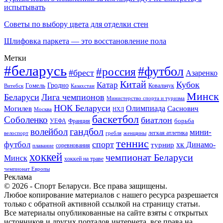
испытывать
Советы по выбору цвета для отделки стен
Шлифовка паркета — это восстановление пола
Метки
#беларусь
#футбол
#россия
#брест
Азаренко
Китай
Кубок
Катар
Гомель
Гродно
Казахстан
Ковальчук
Витебск
Минск
Беларуси
Лига чемпионов
Министерство спорта и туризма
НОК Беларуси
Олимпиада
Могилев
Саснович
Москва
НХЛ
баскетбол
Соболенко
биатлон
борьба
УЕФА
Франция
гандбол
волейбол
мини-
легкая атлетика
гребля
женщины
велоспорт
теннис
спорт
футбол
хк Динамо-
турнир
соревнования
плавание
хоккей
чемпионат Беларуси
Минск
хоккей на траве
чемпионат Европы
Реклама
© 2026 - Спорт Беларуси. Все права защищены.
Любое копирование материалов с нашего ресурса разрешается
только с обратной активной ссылкой на страницу статьи.
Все материалы опубликованные на сайте взяты с открытых
источников и других порталов интернета, все права на