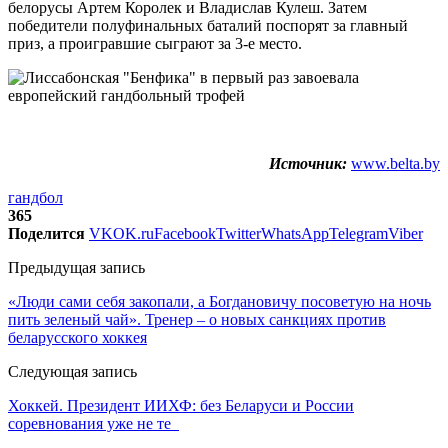
белорусы Артем Королек и Владислав Кулеш. Затем
победители полуфинальных баталий поспорят за главный
приз, а проигравшие сыграют за 3-е место.
Источник:
www.belta.by
гандбол
365
Поделится
VK
OK.ru
Facebook
Twitter
WhatsApp
Telegram
Viber
Предыдущая запись
«Люди сами себя закопали, а Богдановичу посоветую на ночь
пить зеленый чай». Тренер – о новых санкциях против
беларусского хоккея
Следующая запись
Хоккей. Президент ИИХФ: без Беларуси и России
соревнования уже не те