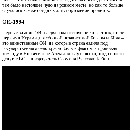
там было настоящее чудо на ровном месте, но как-то больше
случалось все же обидных для спортсменов пролетов.
ОИ-1994
Первые зимние ОИ, на два года отстоявшие от летних, стали
первыми Играми для сборной независимой Беларуси. И да –
это единственные ОИ, на которые страна ездила под
государственным бело-красно-белым флагом, а провожал
команду в Норвегию не Александр Лукашенко, тогда просто
депутат ВС, а председатель Совмина Вячеслав Кебич.