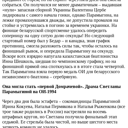
собраться. Он получился не менее драматичным – выдавшая
«нули» запасная сборной Украины Валентина Цербе
лидировала с самого начала гонки, однако Парамыгина, на
лежке промахнувшаяся дважды, не допустила промахов на
стойке и устремилась в погоню за временем украинки. На
финише беларусской спортсменке удалось опередить
соперницу на одну сотую долю секунды! Но следующий
стартовый номер был у Бедар – и канадка, зная график
противниц, смогла разложить силы так, чтобы осталось на
финишный рывок, и опередила Парамыгину на секунду.
Вскоре всех изрядно напугала казахстанская биатлонистка
Инна Шешкиль, шедшая по чемпионскому графику, но на
финишной прямой она споткнулась и в итоге стала четвертой.
Так Парамыгина взяла первую медаль ОИ для беларусского
независимого биатлона – серебряную.
Она могла стать «первой Домрачевой». Драма Светланы
Парамыгиной на ОИ-1994
Через два дня была эстафета – сокомандницы Парамыгиной
Ирина Кокуева, Наталья Пермякова и Наталья Рыженкова (все
трое также родились в России) настреляли на восемь
штрафных кругов, но Светлана получила финальный этап
седьмой. Ее стрельба была чистой, но выше шестого места
затянуть команду не удалось.