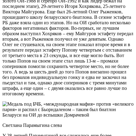
золото ОИ-1988 и серебро ОИ-1992 и как лидер бежал на
последнем этапе), 29-летнего Игоря Хохрякова, 25-летнего
Виктора Майгурова. Еще был 26-летний Олег Рыженков,
прошедшего школу беларусского биатлона. В сезоне эстафета
РБ даже взяла один из этапов. Но на ОИ сработало несколько
факторов негативных факторов. Во-первых, не лучшим
образом выступил Хохряков – ему Майгуров эстафету передал
вторым, а вот Рыженков получил ее уже девятым. Однако
Олег не стушевался, на своем этапе показал второе время и в
результате передал эстафету Попову четвертым с отставанием
от третьего места в 23 секунды, и все еще могло быть. Вот
только Попов на своем этапе стал лишь 13-м – промахи
соперников помогли сохранить четвертое место, но не более
того. А ведь за шесть дней до того Попов внезапно прошел
без промахов индивидуальную гонку и едва не заскочил на
пьедестал и там, однако двое соперников с тремя минутами
штрафа, а еще один – с двумя оказались все равно лучше по
итоговому времени.
Светлана Парамыгина слева
У 28-летней Парамыгиной все сложилось еще более