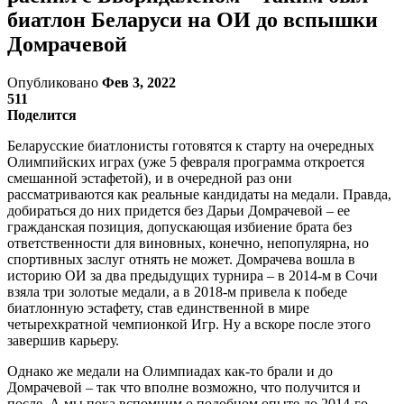
биатлон Беларуси на ОИ до вспышки
Домрачевой
Опубликовано
Фев 3, 2022
511
Поделится
Беларусские биатлонисты готовятся к старту на очередных
Олимпийских играх (уже 5 февраля программа откроется
смешанной эстафетой), и в очередной раз они
рассматриваются как реальные кандидаты на медали. Правда,
добираться до них придется без Дарьи Домрачевой – ее
гражданская позиция, допускающая избиение брата без
ответственности для виновных, конечно, непопулярна, но
спортивных заслуг отнять не может. Домрачева вошла в
историю ОИ за два предыдущих турнира – в 2014-м в Сочи
взяла три золотые медали, а в 2018-м привела к победе
биатлонную эстафету, став единственной в мире
четырехкратной чемпионкой Игр. Ну а вскоре после этого
завершив карьеру.
Однако же медали на Олимпиадах как-то брали и до
Домрачевой – так что вполне возможно, что получится и
после. А мы пока вспомним о подобном опыте до 2014-го –