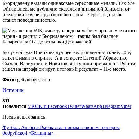
Бьорндалену выдали одинаковые серебряные медали. Так Уле
Эйнар впервые публично оказался в интимной близости от
представителя беларусского биатлона – через года такое
станет повседневностью.
Без учета чуда Новикова лучшее место в личной гонке, 20-е,
занял Сыман в спринте. А в эстафете Евгений Абраменко,
Сыман, Валиуллин и Новиков выступили привычно – Рустам
зашел на штрафной круг, итоговый результат – 11-е место.
Фото:
gettyimages.com
Источник
511
Поделится
VK
OK.ru
Facebook
Twitter
WhatsApp
Telegram
Viber
Предыдущая запись
Футбол. Альберт Рыбак стал новым главным тренером
бобруйской «Белшины»