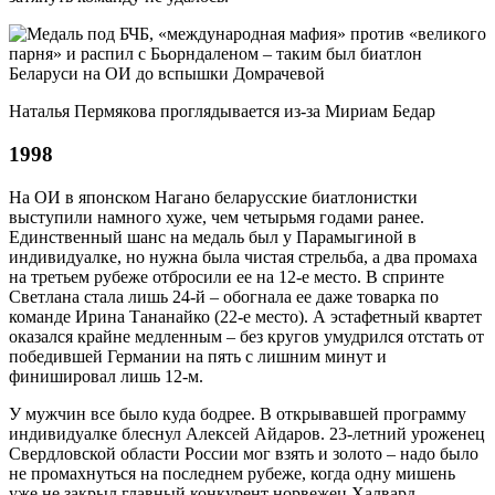
Наталья Пермякова проглядывается из-за Мириам Бедар
1998
На ОИ в японском Нагано беларусские биатлонистки
выступили намного хуже, чем четырьмя годами ранее.
Единственный шанс на медаль был у Парамыгиной в
индивидуалке, но нужна была чистая стрельба, а два промаха
на третьем рубеже отбросили ее на 12-е место. В спринте
Светлана стала лишь 24-й – обогнала ее даже товарка по
команде Ирина Тананайко (22-е место). А эстафетный квартет
оказался крайне медленным – без кругов умудрился отстать от
победившей Германии на пять с лишним минут и
финишировал лишь 12-м.
У мужчин все было куда бодрее. В открывавшей программу
индивидуалке блеснул Алексей Айдаров. 23-летний уроженец
Свердловской области России мог взять и золото – надо было
не промахнуться на последнем рубеже, когда одну мишень
уже не закрыл главный конкурент норвежец Халвард