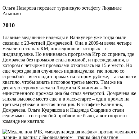
Ольга Назарова передает туринскую эстафету Людмиле
Ананько
2010
Главные медальные надежды в Ванкувере уже тогда были
связаны с 23-летней Домрачевой. Она в 2009-м взяла четыре
медали на этапах КМ, последнюю из которых – в
индивидуалке. Но начиналась программа Игр со спринта, где
Домрачева без промахов стала восьмой, и преследования, в
котором с четырьмя промахами откатилась на 15-е место. Но
еще через два дня случилась индивидуалка, где пошло со
стрельбой – всего один промах на втором рубеже, – а скорости
хватило, чтобы занять итоговое третье место. Там же на
девятую строчку заехала Людмила Калинчик – без
единственного промаха она бы стала четвертой. Домрачева же
заняла высокое место еще и в масс-старте – один промах на
третьем рубеже и шестая позиция. В эстафете Калинчик,
Домрачева, Ольга Кудряшова и Надежда Скардино стали
седьмыми – со стрельбой проблем не было, а вот скорости
команде не хватило.