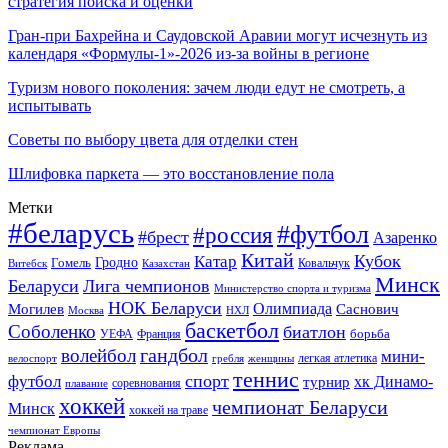
стратегия поиска и оценки
Гран-при Бахрейна и Саудовской Аравии могут исчезнуть из
календаря «Формулы-1»-2026 из-за войны в регионе
Туризм нового поколения: зачем люди едут не смотреть, а
испытывать
Советы по выбору цвета для отделки стен
Шлифовка паркета — это восстановление пола
Метки
#беларусь
#футбол
#россия
#брест
Азаренко
Китай
Кубок
Катар
Гомель
Гродно
Казахстан
Ковальчук
Витебск
Минск
Беларуси
Лига чемпионов
Министерство спорта и туризма
НОК Беларуси
Олимпиада
Могилев
Саснович
Москва
НХЛ
баскетбол
Соболенко
биатлон
борьба
УЕФА
Франция
гандбол
волейбол
мини-
легкая атлетика
гребля
женщины
велоспорт
теннис
спорт
футбол
хк Динамо-
турнир
соревнования
плавание
хоккей
чемпионат Беларуси
Минск
хоккей на траве
чемпионат Европы
Реклама