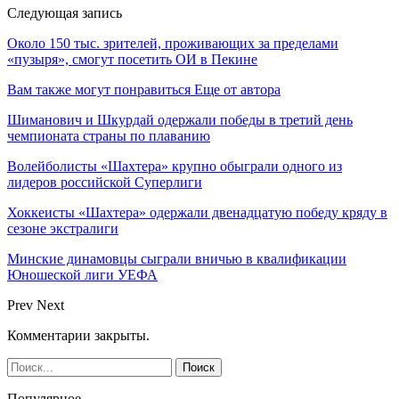
Следующая запись
Около 150 тыс. зрителей, проживающих за пределами
«пузыря», смогут посетить ОИ в Пекине
Вам также могут понравиться
Еще от автора
Шиманович и Шкурдай одержали победы в третий день
чемпионата страны по плаванию
Волейболисты «Шахтера» крупно обыграли одного из
лидеров российской Суперлиги
Хоккеисты «Шахтера» одержали двенадцатую победу кряду в
сезоне экстралиги
Минские динамовцы сыграли вничью в квалификации
Юношеской лиги УЕФА
Prev
Next
Комментарии закрыты.
Популярное