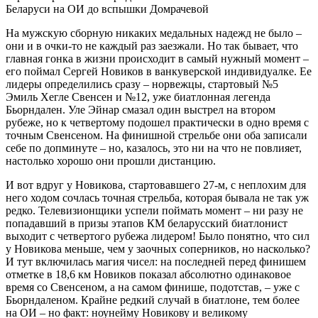
На мужскую сборную никаких медальных надежд не было –
они и в очки-то не каждый раз заезжали. Но так бывает, что
главная гонка в жизни происходит в самый нужный момент –
его поймал Сергей Новиков в ванкуверской индивидуалке. Ее
лидеры определились сразу – норвежцы, стартовый №5
Эмиль Хегле Свенсен и №12, уже биатлонная легенда
Бьорндален. Уле Эйнар смазал один выстрел на втором
рубеже, но к четвертому подошел практически в одно время с
точным Свенсеном. На финишной стрельбе они оба записали
себе по допминуте – но, казалось, это ни на что не повлияет,
настолько хорошо они прошли дистанцию.
И вот вдруг у Новикова, стартовавшего 27-м, с неплохим для
него ходом сочлась точная стрельба, которая бывала не так уж
редко. Телевизионщики успели поймать момент – ни разу не
попадавший в призы этапов КМ беларусский биатлонист
выходит с четвертого рубежа лидером! Было понятно, что сил
у Новикова меньше, чем у заочных соперников, но насколько?
И тут включилась магия чисел: на последней перед финишем
отметке в 18,6 км Новиков показал абсолютно одинаковое
время со Свенсеном, а на самом финише, подотстав, – уже с
Бьорндаленом. Крайне редкий случай в биатлоне, тем более
на ОИ – но факт: ноунейму Новикову и великому