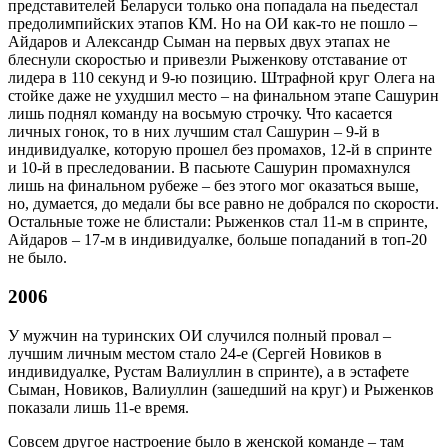
представителей Беларуси только она попадала на пьедестал
предолимпийских этапов КМ. Но на ОИ как-то не пошло –
Айдаров и Александр Сыман на первых двух этапах не
блеснули скоростью и привезли Рыженкову отставание от
лидера в 110 секунд и 9-ю позицию. Штрафной круг Олега на
стойке даже не ухудшил место – на финальном этапе Сашурин
лишь поднял команду на восьмую строчку. Что касается
личных гонок, то в них лучшим стал Сашурин – 9-й в
индивидуалке, которую прошел без промахов, 12-й в спринте
и 10-й в преследовании. В пасьюте Сашурин промахнулся
лишь на финальном рубеже – без этого мог оказаться выше,
но, думается, до медали бы все равно не добрался по скорости.
Остальные тоже не блистали: Рыженков стал 11-м в спринте,
Айдаров – 17-м в индивидуалке, больше попаданий в топ-20
не было.
2006
У мужчин на туринских ОИ случился полный провал –
лучшим личным местом стало 24-е (Сергей Новиков в
индивидуалке, Рустам Валиуллин в спринте), а в эстафете
Сыман, Новиков, Валиуллин (зашедший на круг) и Рыженков
показали лишь 11-е время.
Совсем другое настроение было в женской команде – там