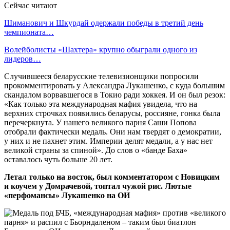
Сейчас читают
Шиманович и Шкурдай одержали победы в третий день
чемпионата…
Волейболисты «Шахтера» крупно обыграли одного из
лидеров…
Случившееся беларусские телевизионщики попросили
прокомментировать у Александра Лукашенко, с куда большим
скандалом ворвавшегося в Токио ради хоккея. И он был резок:
«Как только эта международная мафия увидела, что на
верхних строчках появились беларусы, россияне, гонка была
перечеркнута. У нашего великого парня Саши Попова
отобрали фактически медаль. Они нам твердят о демократии,
у них и не пахнет этим. Империи делят медали, а у нас нет
великой страны за спиной». До слов о «банде Баха»
оставалось чуть больше 20 лет.
Летал только на восток, был комментатором с Новицким
и коучем у Домрачевой, топтал чужой рис. Лютые
«перфомансы» Лукашенко на ОИ