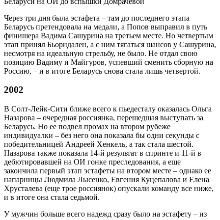
Через три дня была эстафета – там до последнего этапа
Беларусь претендовала на медали, а Попов выправил в путь
финишера Вадима Сашурина на третьем месте. Но четвертым
этап принял Бьорндален, а с ним тягаться шансов у Сашурина,
несмотря на идеальную стрельбу, не было. Не отдал свою
позицию Вадиму и Майгуров, успевший сменить сборную на
Россию, – и в итоге Беларусь снова стала лишь четвертой.
2002
В Солт-Лейк-Сити ближе всего к пьедесталу оказалась Ольга
Назарова – очередная россиянка, перешедшая выступать за
Беларусь. Но ее подвел промах на втором рубеже
индивидуалки – без него она показала бы одни секунды с
победительницей Андреей Хенкель, а так стала шестой.
Назарова также показала 14-й результат в спринте и 11-й в
дебютировавшей на ОИ гонке преследования, а еще
закончила первый этап эстафеты на втором месте – однако ее
напарницы Людмила Лысенко, Евгения Куцепалова и Елена
Хрусталева (еще трое россиянок) опускали команду все ниже,
и в итоге она стала седьмой.
У мужчин больше всего надежд сразу было на эстафету – из