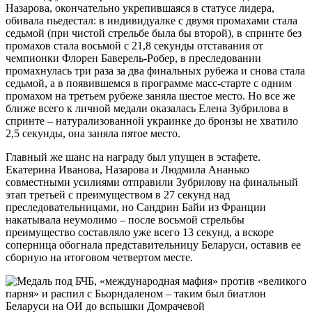
Назарова, окончательно укрепившаяся в статусе лидера,
обивала пьедестал: в индивидуалке с двумя промахами стала
седьмой (при чистой стрельбе была бы второй), в спринте без
промахов стала восьмой с 21,8 секунды отставания от
чемпионки Флорен Баверель-Робер, в преследовании
промахнулась три раза за два финальных рубежа и снова стала
седьмой, а в появившемся в программе масс-старте с одним
промахом на третьем рубеже заняла шестое место. Но все же
ближе всего к личной медали оказалась Елена Зубрилова в
спринте – натурализованной украинке до бронзы не хватило
2,5 секунды, она заняла пятое место.
Главный же шанс на награду был упущен в эстафете.
Екатерина Иванова, Назарова и Людмила Ананько
совместными усилиями отправили Зубрилову на финальный
этап третьей с преимуществом в 27 секунд над
преследовательницами, но Сандрин Байи из Франции
накатывала неумолимо – после восьмой стрельбы
преимущество составляло уже всего 13 секунд, а вскоре
соперница обогнала представительницу Беларуси, оставив ее
сборную на итоговом четвертом месте.