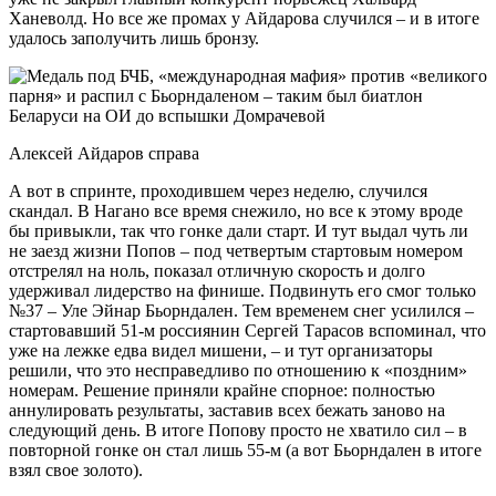
Ханеволд. Но все же промах у Айдарова случился – и в итоге
удалось заполучить лишь бронзу.
Алексей Айдаров справа
А вот в спринте, проходившем через неделю, случился
скандал. В Нагано все время снежило, но все к этому вроде
бы привыкли, так что гонке дали старт. И тут выдал чуть ли
не заезд жизни Попов – под четвертым стартовым номером
отстрелял на ноль, показал отличную скорость и долго
удерживал лидерство на финише. Подвинуть его смог только
№37 – Уле Эйнар Бьорндален. Тем временем снег усилился –
стартовавший 51-м россиянин Сергей Тарасов вспоминал, что
уже на лежке едва видел мишени, – и тут организаторы
решили, что это несправедливо по отношению к «поздним»
номерам. Решение приняли крайне спорное: полностью
аннулировать результаты, заставив всех бежать заново на
следующий день. В итоге Попову просто не хватило сил – в
повторной гонке он стал лишь 55-м (а вот Бьорндален в итоге
взял свое золото).