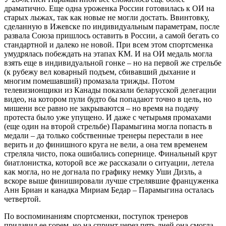
драматично. Еще одна уроженка России готовилась к ОИ на
старых лыжах, так как новые не могли достать. Ввинтовку,
сделанную в Ижевске по индивидуальным параметрам, после
развала Союза пришлось оставить в России, а самой бегать со
стандартной и далеко не новой. При всем этом спортсменка
умудрялась побеждать на этапах КМ. И на ОИ медаль могла
взять еще в индивидуальной гонке – но на первой же стрельбе
(к рубежу вел коварный подъем, сбивавший дыхание и
многим помешавший) промазала трижды. Потом
телевизионщики из Канады показали беларусской делегации
видео, на котором пули будто бы попадают точно в цель, но
мишени все равно не закрываются – но время на подачу
протеста было уже упущено. И даже с четырьмя промахами
(еще один на второй стрельбе) Парамыгина могла попасть в
медали – да только собственные тренеры перестали в нее
верить и до финишного круга не вели, а она тем временем
стреляла чисто, пока ошибались сопернице. Финальный круг
биатлонистка, которой все же рассказали о ситуации, летела
как могла, но не догнала по графику немку Уши Дизль, а
вскоре выше финишировали лучше стрелявшие француженка
Анн Бриан и канадка Мириам Бедар – Парамыгина осталась
четвертой.
По воспоминаниям спортсменки, поступок тренеров
придавил ее горем, но на спринт через пять дней она смогла