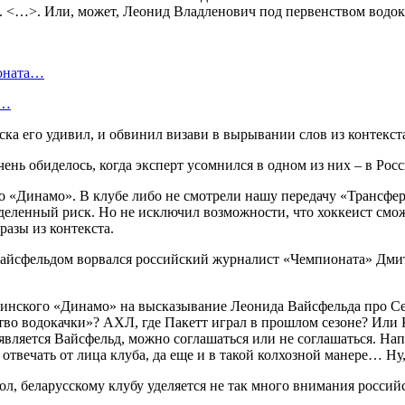
. <…>. Или, может, Леонид Владленович под первенством водок
ионата…
в…
ска его удивил, и обвинил визави в вырывании слов из контекст
о «Динамо». В клубе либо не смотрели нашу передачу «Трансфе
деленный риск. Но не исключил возможности, что хоккеист смож
азы из контекста.
Вайсфельдом ворвался российский журналист «Чемпионата» Дмит
инского «Динамо» на высказывание Леонида Вайсфельда про Седр
тво водокачки»? АХЛ, где Пакетт играл в прошлом сезоне? Или К
 является Вайсфельд, можно соглашаться или не соглашаться. На
 отвечать от лица клуба, да еще и в такой колхозной манере… Ну,
ол, беларусскому клубу уделяется не так много внимания россий