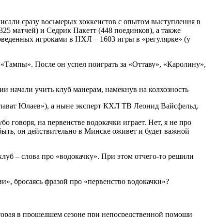
исали сразу восьмерых хоккеистов с опытом выступления в
25 матчей) и Седрик Пакетт (448 поединков), а также
оведенных игроками в НХЛ – 1603 игры в «регулярке» (у
е «Тампы». После он успел поиграть за «Оттаву», «Каролину»,
лават Юлаев»), а ныне эксперт КХЛ ТВ Леонид Вайсфельд.
о говоря, на первенстве водокачки играет. Нет, я не про
 быть, он действительно в Минске оживет и будет важной
клуб – слова про «водокачку». При этом отчего-то решили
и», бросаясь фразой про «первенство водокачки»?
оторая в прошедшем сезоне при непосредственной помощи