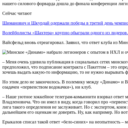
нашего силового форварда дошла до финала конференции лиги
Сейчас читают
Шиманович и Шкурдай одержали победы в третий день чемп
Волейболисты «Шахтера» крупно обыграли одного из лидеро
Вайсфельд вновь отреагировал. Заявил, что ответ клуба из Мин
– Меня очень удивила публикация в социальных сетях минског
предположил, что подписание контракта с Пакеттом – это опре
хочешь выдать какую-то информацию, то не нужно вырывать фр
Но этим дело не закончилось. В полемику между «Динамо» и 
озадачен «первенством водокачки»), ни клуб.
– Наше уютное хоккейное телеграм-комьюнити взорвал ответ м
Владленовича. Что он имел в виду, когда говорил про «первенс
лига такого определения не заслуживает. Но с экспертом, коим
дальнейшем его оценкам не доверять. Ну, как например. Но вот
Ерыкалов списал такой ответ «бело-синих» на неопытность – м