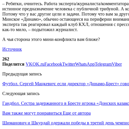
– Ребятки, очнитесь. Работа эксперта/журналиста/комментатора 
истинное предназначение человека с публичной трибуной. А ког
Потому что у вас другие цели и задачи. Потому что вам за дру
Минское «Динамо», обычно остающееся на периферии внимания
эксперта так реагировал каждый клуб КХЛ, отношения с пресс
как-то мило, – подытожил журналист.
А чья сторона этого мини-конфликта вам ближе?
Источник
262
Поделится
VK
OK.ru
Facebook
Twitter
WhatsApp
Telegram
Viber
Предыдущая запись
Футбол. Сергей Мацкевич: если директор «Динамо-Брест» гово
Следующая запись
Гандбол. Сестра задержанного в Бресте игрока «Донских каза
Вам также могут понравиться
Еще от автора
Шиманович и Шкурдай одержали победы в третий день чемпио