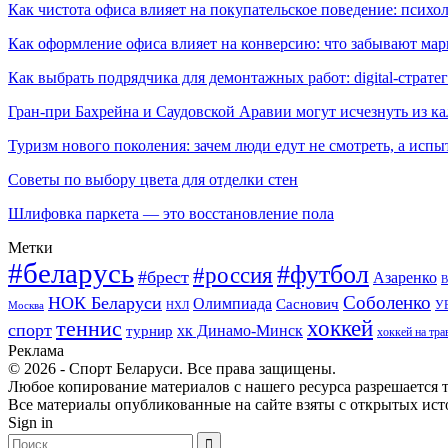
Как чистота офиса влияет на покупательское поведение: псих
Как оформление офиса влияет на конверсию: что забывают мар
Как выбрать подрядчика для демонтажных работ: digital-страте
Гран-при Бахрейна и Саудовской Аравии могут исчезнуть из к
Туризм нового поколения: зачем люди едут не смотреть, а испы
Советы по выбору цвета для отделки стен
Шлифовка паркета — это восстановление пола
Метки
#беларусь
#футбол
#россия
#брест
Азаренко
В
Соболенко
НОК Беларуси
Олимпиада
Саснович
У
Москва
НХЛ
хоккей
теннис
спорт
хк Динамо-Минск
турнир
хоккей на тра
Реклама
© 2026 - Спорт Беларуси. Все права защищены.
Любое копирование материалов с нашего ресурса разрешается т
Все материалы опубликованные на сайте взяты с открытых исто
Sign in