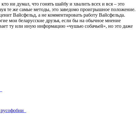
кто ни думал, что гонять шайбу и хвалить всех и вся – это
льзуя те же самые методы, это заведомо проигрышное положение.
 оценит Вайсфельд, а не комментировать работу Вайсфельда.
ие мои беларусские друзья, если бы на обычное мнение
ывает ту или иную информацию «чушью собачьей», но это даже
!
ве русофобии