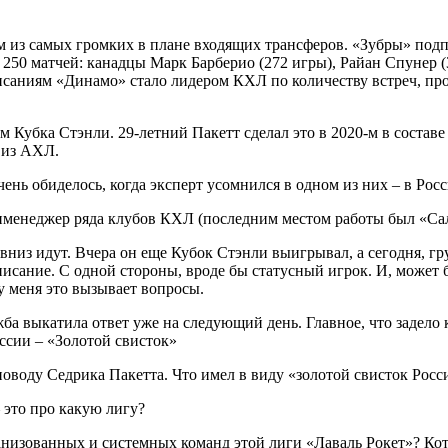
 из самых громких в плане входящих трансферов. «Зубры» подп
50 матчей: канадцы Марк Барберио (272 игры), Райан Спунер (3
исаниям «Динамо» стало лидером КХЛ по количеству встреч, пр
м Кубка Стэнли. 29-летний Пакетт сделал это в 2020-м в состав
 из АХЛ.
нменеджер ряда клубов КХЛ (последним местом работы был «Са
низ идут. Вчера он еще Кубок Стэнли выигрывал, а сегодня, груб
дписание. С одной стороны, вроде бы статусный игрок. И, может
у меня это вызывает вопросы.
ба выкатила ответ уже на следующий день. Главное, что задело 
ссии – «Золотой свисток»
воду Седрика Пакетта. Что имел в виду «золотой свисток Росси
 это про какую лигу?
ганизованных и системных команд этой лиги «Лаваль Рокет»? К