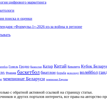
ология цифрового маркетинга
кетологи
гия поиска и оценки
алендаря «Формулы-1»-2026 из-за войны в регионе
тывать
Китай
Кубок Белару
Катар
Гомель
Гродно
Казахстан
Ковальчук
итебск
баскетбол
ган
волейбол
биатлон
борьба
ЕФА
Франция
велоспорт
чемпионат Беларуси
ве
чемпионат Европы
олько с обратной активной ссылкой на страницу статьи.
чников и других порталов интернета, все права на авторство п