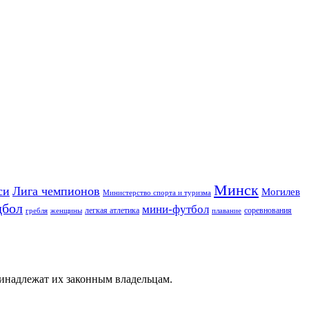
Минск
си
Лига чемпионов
Могилев
Министерство спорта и туризма
дбол
мини-футбол
легкая атлетика
соревнования
гребля
женщины
плавание
ринадлежат их законным владельцам.