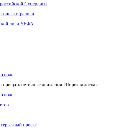
 российской Суперлиги
езоне экстралиги
ской лиги УЕФА
по воде
ен прощать неточные движения. Широкая доска с…
по воде
етов
 серьёзный проект