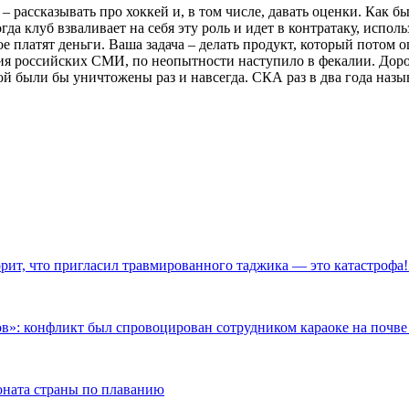
– рассказывать про хоккей и, в том числе, давать оценки. Как бы 
да клуб взваливает на себя эту роль и идет в контратаку, испо
гое платят деньги. Ваша задача – делать продукт, который потом
 российских СМИ, по неопытности наступило в фекалии. Дорог
ой были бы уничтожены раз и навсегда. СКА раз в два года наз
рит, что пригласил травмированного таджика — это катастрофа
ков»: конфликт был спровоцирован сотрудником караоке на поч
ната страны по плаванию