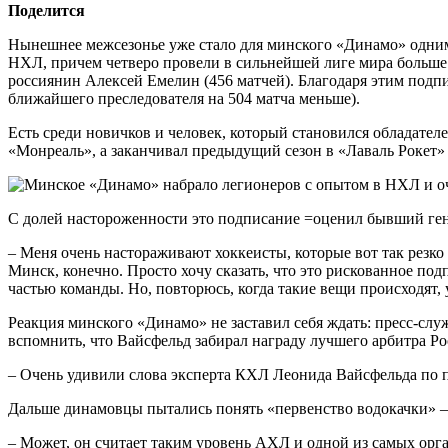
Поделится
Нынешнее межсезонье уже стало для минского «Динамо» одним
НХЛ, причем четверо провели в сильнейшей лиге мира больше 2
россиянин Алексей Емелин (456 матчей). Благодаря этим подп
ближайшего преследователя на 504 матча меньше).
Есть среди новичков и человек, который становился обладателе
«Монреаль», а заканчивал предыдущий сезон в «Лаваль Рокет»
С долей настороженности это подписание =оценил бывший ге
– Меня очень настораживают хоккеисты, которые вот так резко в
Минск, конечно. Просто хочу сказать, что это рискованное по
частью команды. Но, повторюсь, когда такие вещи происходят, 
Реакция минского «Динамо» не заставил себя ждать: пресс-служ
вспомнить, что Вайсфельд забирал награду лучшего арбитра Ро
– Очень удивили слова эксперта КХЛ Леонида Вайсфельда по по
Дальше динамовцы пытались понять «первенство водокачки» –
– Может, он считает таким уровень АХЛ и одной из самых ор