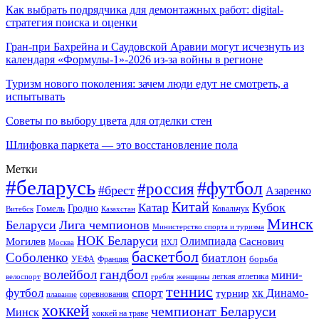
Как выбрать подрядчика для демонтажных работ: digital-
стратегия поиска и оценки
Гран-при Бахрейна и Саудовской Аравии могут исчезнуть из
календаря «Формулы-1»-2026 из-за войны в регионе
Туризм нового поколения: зачем люди едут не смотреть, а
испытывать
Советы по выбору цвета для отделки стен
Шлифовка паркета — это восстановление пола
Метки
#беларусь
#футбол
#россия
#брест
Азаренко
Китай
Кубок
Катар
Гомель
Гродно
Казахстан
Ковальчук
Витебск
Минск
Беларуси
Лига чемпионов
Министерство спорта и туризма
НОК Беларуси
Олимпиада
Могилев
Саснович
Москва
НХЛ
баскетбол
Соболенко
биатлон
борьба
УЕФА
Франция
гандбол
волейбол
мини-
легкая атлетика
гребля
женщины
велоспорт
теннис
спорт
футбол
хк Динамо-
турнир
соревнования
плавание
хоккей
чемпионат Беларуси
Минск
хоккей на траве