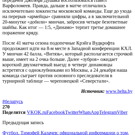
передачей Джозефа Душака воспользовался Павел
Варфоломеев. Правда, дальше в матче отличались
исключительно хоккеисты московской команды. Еще до ухода
на перерыв «армейцы» сравняли цифры, а в заключительной
20-минутке «добили» минчан, забросив четыре безответные
шайбы. Как итог — 1:5, «Динамо» терпит третье домашнее
поражение кряду.
После 41 матча сезона подопечные Крэйга Вудкрофта
продолжают идти на 8-м месте в Западной конференции КХЛ.
У минчан 42 балла, «Витязь», который располагается строчкой
выше, имеет на 2 очка больше. Далее «зубров» ожидает
короткий двухматчевый выезд: в четверг динамовцы
встретятся с одноклубниками из Москвы, а 24 декабря наша
команда сыграет против основного преследователя в
турнирной таблице — череповецкой «Северстали».
Источник:
www.belta.by
#беларусь
270
Поделится
VK
OK.ru
Facebook
Twitter
WhatsApp
Telegram
Viber
Предыдущая запись
Футбол. Тимофей Калачев: официальной информации о том,