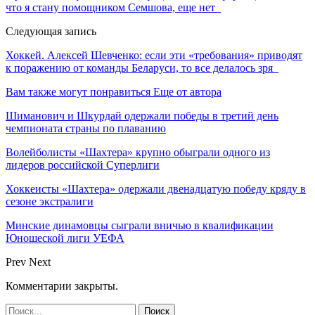
что я стану помощником Семшова, еще нет
Следующая запись
Хоккей. Алексей Шевченко: если эти «требования» приводят
к поражению от команды Беларуси, то все делалось зря
Вам также могут понравиться
Еще от автора
Шиманович и Шкурдай одержали победы в третий день
чемпионата страны по плаванию
Волейболисты «Шахтера» крупно обыграли одного из
лидеров российской Суперлиги
Хоккеисты «Шахтера» одержали двенадцатую победу кряду в
сезоне экстралиги
Минские динамовцы сыграли вничью в квалификации
Юношеской лиги УЕФА
Prev
Next
Комментарии закрыты.