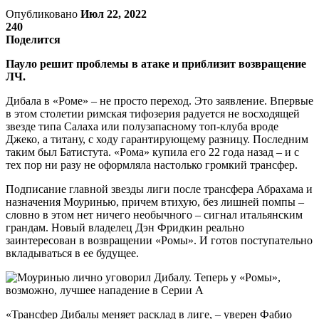
Опубликовано
Июл 22, 2022
240
Поделится
Пауло решит проблемы в атаке и приблизит возвращение
ЛЧ.
Дибала в «Роме» – не просто переход. Это заявление. Впервые
в этом столетии римская тифозерия радуется не восходящей
звезде типа Салаха или полузапасному топ-клуба вроде
Джеко, а титану, с ходу гарантирующему разницу. Последним
таким был Батистута. «Рома» купила его 22 года назад – и с
тех пор ни разу не оформляла настолько громкий трансфер.
Подписание главной звезды лиги после трансфера Абрахама и
назначения Моуринью, причем втихую, без лишней помпы –
словно в этом нет ничего необычного – сигнал итальянским
грандам. Новый владелец Дэн Фридкин реально
заинтересован в возвращении «Ромы». И готов поступательно
вкладываться в ее будущее.
«Трансфер Дибалы меняет расклад в лиге, – уверен Фабио