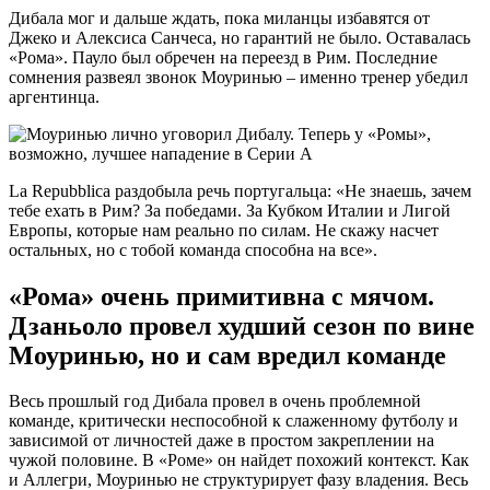
Дибала мог и дальше ждать, пока миланцы избавятся от
Джеко и Алексиса Санчеса, но гарантий не было. Оставалась
«Рома». Пауло был обречен на переезд в Рим. Последние
сомнения развеял звонок Моуринью – именно тренер убедил
аргентинца.
La Repubblica раздобыла речь португальца: «Не знаешь, зачем
тебе ехать в Рим? За победами. За Кубком Италии и Лигой
Европы, которые нам реально по силам. Не скажу насчет
остальных, но с тобой команда способна на все».
«Рома» очень примитивна с мячом.
Дзаньоло провел худший сезон по вине
Моуринью, но и сам вредил команде
Весь прошлый год Дибала провел в очень проблемной
команде, критически неспособной к слаженному футболу и
зависимой от личностей даже в простом закреплении на
чужой половине. В «Роме» он найдет похожий контекст. Как
и Аллегри, Моуринью не структурирует фазу владения. Весь