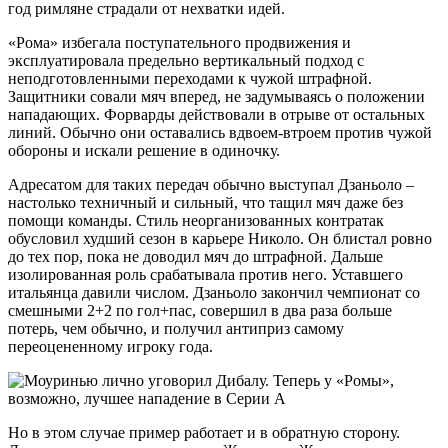
год римляне страдали от нехватки идей.
«Рома» избегала поступательного продвижения и
эксплуатировала предельно вертикальный подход с
неподготовленными переходами к чужой штрафной.
Защитники совали мяч вперед, не задумываясь о положении
нападающих. Форварды действовали в отрыве от остальных
линий. Обычно они оставались вдвоем-втроем против чужой
обороны и искали решение в одиночку.
Адресатом для таких передач обычно выступал Дзаньоло –
настолько техничный и сильный, что тащил мяч даже без
помощи команды. Стиль неорганизованных контратак
обусловил худший сезон в карьере Николо. Он блистал ровно
до тех пор, пока не доводил мяч до штрафной. Дальше
изолированная роль срабатывала против него. Уставшего
итальянца давили числом. Дзаньоло закончил чемпионат со
смешными 2+2 по гол+пас, совершил в два раза больше
потерь, чем обычно, и получил антиприз самому
переоцененному игроку года.
Но в этом случае пример работает и в обратную сторону.