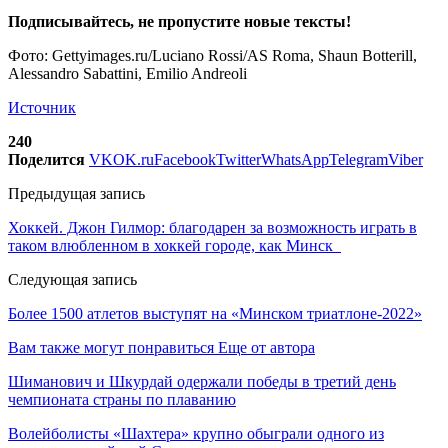
Подписывайтесь, не пропустите новые тексты!
Фото: Gettyimages.ru/Luciano Rossi/AS Roma, Shaun Botterill,
Alessandro Sabattini, Emilio Andreoli
Источник
240
Поделится
VK
OK.ru
Facebook
Twitter
WhatsApp
Telegram
Viber
Предыдущая запись
Хоккей. Джон Гилмор: благодарен за возможность играть в
таком влюбленном в хоккей городе, как Минск
Следующая запись
Более 1500 атлетов выступят на «Минском триатлоне-2022»
Вам также могут понравиться
Еще от автора
Шиманович и Шкурдай одержали победы в третий день
чемпионата страны по плаванию
Волейболисты «Шахтера» крупно обыграли одного из