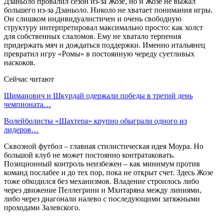
Дзаньоло провалил сезон из-за Жозе, но и Жозе не выжал
большего из-за Дзаньоло. Николо не хватает понимания игры.
Он слишком индивидуалистичен и очень свободную
структуру интерпретировал максимально просто: как холст
для собственных слаломов. Ему не хватало терпения
придержать мяч и дождаться поддержки. Именно итальянец
превратил игру «Ромы» в постоянную череду суетливых
наскоков.
Сейчас читают
Шиманович и Шкурдай одержали победы в третий день
чемпионата…
Волейболисты «Шахтера» крупно обыграли одного из
лидеров…
Сквозной футбол – главная стилистическая идея Моура. Но
большой клуб не может постоянно контратаковать.
Позиционный контроль неизбежен – как минимум против
команд послабее и до тех пор, пока не открыт счет. Здесь Жозе
тоже обходился без механизмов. Владение строилось либо
через движение Пеллегрини и Мхитаряна между линиями,
либо через диагонали налево с последующими затяжными
проходами Залевского.