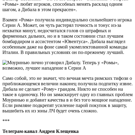
«Ромы» любят игроков, способных менять расклад одним
шагом, а Дибала в этом прекрасен».
Взамен «Рома» получила индивидуально сильнейшего игрока
Серии А. Может, он чуть растерял точность и тонус из-за
нехватки минут, недосчитался голов со штрафных и
фирменных дальних, но и в таком состоянии стал лучшим
бомбардиром и ассистентом «Ювентуса». Дибала выглядел
особенным даже на фоне самой укомплектованной команды
Италии. В правильных условиях он по-прежнему лучший.
Само собой, это не значит, что вечная мечта римских тифози о
приближающемся величии наконец получила подпитку извне.
Дибала не сделает «Рому» грандом. Никто не способен на
такое в одиночку. Но он замаскирует одну из главных проблем
Моуринью и добавит качества в и без того мощное нападение.
Если римляне подкрепят усиление парой покупок в защиту,
вышибить их из зоны ЛЧ будет очень сложно.
***
Телеграм-канал Андрея Клещенка