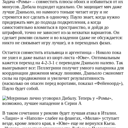
Задача «Ромы» – совместить плюсы обоих и избавиться от их
минусов. Дибала подходит идеально. Он защищает мяч даже
лучше Дзаньоло, но намного тоньше читает игру и не
стремится все сделать в одиночку. Пауло знает, когда нужно
придержать мяч до подхода подкрепления, а когда
самостоятельно вломиться в пространство, и дойдя до
штрафной, точно не зависнет из-за нехватки вариантов. Он
сделает римлян сильнее и во владении (даже не обсуждается:
никто не связывает игру лучше), и в переходных фазах.
Остается совместить итальянца и аргентинца – Николо пока
не ушел и даже выпал из шорт-листа «Юве». Оптимальным
кажется переход на 4-2-3-1 с переводом Дзаньоло налево. Так
выигрывают все: Пеллегрини получит умного напарника для
координации движения между линиями, Дзаньоло сэкономит
силы на продвижении и увеличит результативность
(насколько он опасен перед воротами, показал «Фейеноорд»),
Пауло будет собой.
В таком сочетании у римлян будет лучшая атака в Италии.
«Лацио» и «Наполи» слабее на флангах, «Милан» уступает
везде, кроме левого края, в «Юве» еще не вернулся Кьеза.