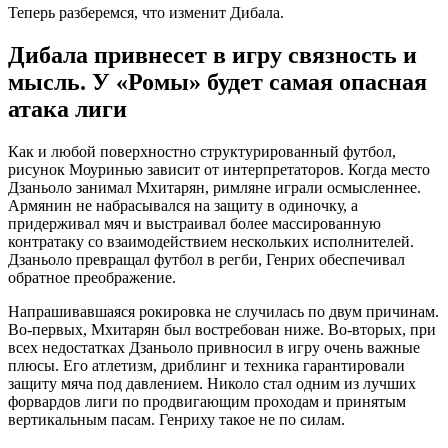
Теперь разберемся, что изменит Дибала.
Дибала привнесет в игру связность и
мысль. У «Ромы» будет самая опасная
атака лиги
Как и любой поверхностно структурированный футбол,
рисунок Моуринью зависит от интерпретаторов. Когда место
Дзаньоло занимал Мхитарян, римляне играли осмысленнее.
Армянин не набрасывался на защиту в одиночку, а
придерживал мяч и выстраивал более массированную
контратаку со взаимодействием нескольких исполнителей.
Дзаньоло превращал футбол в регби, Генрих обеспечивал
обратное преображение.
Напрашивавшаяся рокировка не случилась по двум причинам.
Во-первых, Мхитарян был востребован ниже. Во-вторых, при
всех недостатках Дзаньоло привносил в игру очень важные
плюсы. Его атлетизм, дриблинг и техника гарантировали
защиту мяча под давлением. Николо стал одним из лучших
форвардов лиги по продвигающим проходам и принятым
вертикальным пасам. Генриху такое не по силам.