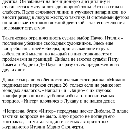
десятка. Он забивает на позиционную дисциплину и
стягивается к мячу вплоть до опорной зоны. Это его сила и
слабость. Пауло связывает линии и улучшает напарников, но
вносит разлад в любую жесткую тактику. В системный футбол
он вписывается только ложной девяткой – так его смещения
не ломают структуру.
Тактическая ограниченность сузила выбор Пауло. Италия –
последнее убежище свободных художников. Здесь еще
востребованы плеймейкеры, привязывающие игру к
собственной мысли, но каждый из них сталкивается с
проблемами за границей. Дибала не захотел судьбы Папу
Гомеса и Родриго Де Пауля и сразу отсек предложения из
других лиг.
Дальше сыграли особенности итальянского рынка. «Милан»
подписывает игроков старше 26, только если на рынке нет
молодых аналогов. «Наполи» и «Лацио» с их глубоко
кодифицированным футболом избегают внесистемных
творцов. «Интер» вложился в Лукаку и не нашел денег.
«Неправда, будто «Интер» передумал насчет Дибалы. В плане
тактики вопросов не было. Клуб просто не потянул его
контракт», – отчитался один из самых авторитетных
журналистов Италии Марио Скончерти.