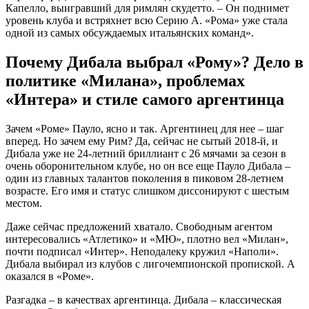
Капелло, выигравший для римлян скудетто. – Он поднимет
уровень клуба и встряхнет всю Серию А. «Рома» уже стала
одной из самых обсуждаемых итальянских команд».
Почему Дибала выбрал «Рому»? Дело в
политике «Милана», проблемах
«Интера» и стиле самого аргентинца
Зачем «Роме» Пауло, ясно и так. Аргентинец для нее – шаг
вперед. Но зачем ему Рим? Да, сейчас не сытый 2018-й, и
Дибала уже не 24-летний бриллиант с 26 мячами за сезон в
очень оборонительном клубе, но он все еще Пауло Дибала –
один из главных талантов поколения в пиковом 28-летнем
возрасте. Его имя и статус слишком диссонируют с шестым
местом.
Даже сейчас предложений хватало. Свободным агентом
интересовались «Атлетико» и «МЮ», плотно вел «Милан»,
почти подписал «Интер». Неподалеку кружил «Наполи».
Дибала выбирал из клубов с лигочемпионской пропиской. А
оказался в «Роме».
Разгадка – в качествах аргентинца. Дибала – классическая