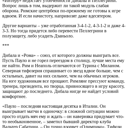
«Интеру» недостает утонченности Дибалы и Пеллегрини.
Вопрос лишь в том, выдержит ли такой модуль слабая
оборона. Римские центрбеки по-прежнему не готовы к игре
вдвоем. И если начистоту, напривозят даже вдесятером.
Другие варианты – уже отработанная 3-4-1-2, 4-3-1-2 и даже 4-
3-3. Но тогда придется либо перевести Пеллегрини в
полузащиту, либо усадить Дзаньоло.
***
Дибала и «Рома» – союз, от которого должны выиграть все.
Пусть Пауло и не горел переездом в столицу, лучше места ему
не найти. Рим и Неаполь отличаются от Турина с Миланом.
Северная тифозерия спрашивает со звезд вдвое больше, чем с
остальных, давит на них сильнее, чем на обычных игроков.
На юге художникам все прощают. Римляне прессуют команду,
тренера, президента, но творца, привносящего в игру красоту,
защищают до последнего. Дибала нигде не найдет условий
комфортнее.
«Пауло – последняя настоящая десятка в Италии. Он
выигрывает матчи в одиночку: в сложной ситуации можно
просто отдать мяч ему и ждать – он наверняка придумает что-
то необыкновенное, – заметил бывший директор клуба
Вальтер Сабатини. – Он точно взорвет «Олимпико». Тифози