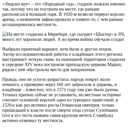
«Людски врт» – это «Народный сад», стадион назвали именно
так, потому что он построен на месте, где раньше
располагался большой парк. В 1920-м возвели первую версию
арены, а названием зафиксировали в памяти то, с чем раньше
ассоциировалась местность.
Выбрали приятный вариант, хотя были и другие опции.
Автор исследовательской работы о кладбищах этого региона
выстраивает четкую связь: на нынешней территории стадиона
в середине XIV века построили приходскую церковь Марии,
рядом с ней обустроили место для захоронения.
Правда, оно не успело разрастись: народу вокруг жило
немного, а примерно через 160 лет забросили и церковь, и
кладбище – известно, что к 1571 году там уже были руины.
Точных причин сейчас не установить, но местные историки
считают основной версией одно из турецких нашествий: в
1520-е как раз активно росла Османская империя, только
пришедший к власти после смерти отца султан Сулеймани
(это в его честь названа самая крупная мечеть Стамбула)
активно атаковал ту местность.