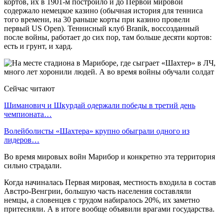
кортов, их в 1901-м построило и до Первой мировой
содержало немецкое казино (обычная история для тенниса
того времени, на 30 раньше корты при казино провели
первый US Open). Теннисный клуб Branik, воссозданный
после войны, работает до сих пор, там больше десяти кортов:
есть и грунт, и хард.
Сейчас читают
Шиманович и Шкурдай одержали победы в третий день
чемпионата…
Волейболисты «Шахтера» крупно обыграли одного из
лидеров…
Во время мировых войн Марибор и конкретно эта территория
сильно страдали.
Когда начиналась Первая мировая, местность входила в состав
Австро-Венгрии, большую часть населения составляли
немцы, а словенцев с трудом набиралось 20%, их заметно
притесняли. А в итоге вообще объявили врагами государства.