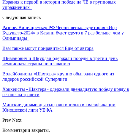
Израиля к первой в истории победе на ЧЕ в групповых
упражнениях
Следующая запись
Разное. Вице-премьер РФ Чернышенко: аудитория «Игр
Будущего-2024» в Казани будет где-то в 7 раз больше, чем у
Олимпиады
Вам также могут понравиться
Еще от автора
Шиманович и Шкурдай одержали победы в третий день
чемпионата страны по плаванию
Волейболисты «Шахтера» крупно обыграли одного из
лидеров российской Суперлиги
Хоккеисты «Шахтера» одержали двенадцатую победу кряду в
сезоне экстралиги
Минские динамовцы сыграли вничью в квалификации
Юношеской лиги УЕФА
Prev
Next
Комментарии закрыты.