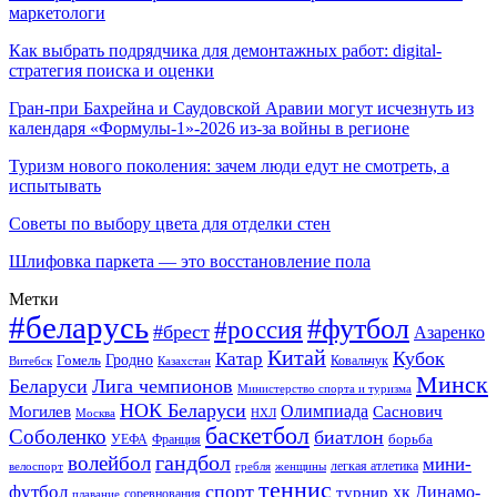
маркетологи
Как выбрать подрядчика для демонтажных работ: digital-
стратегия поиска и оценки
Гран-при Бахрейна и Саудовской Аравии могут исчезнуть из
календаря «Формулы-1»-2026 из-за войны в регионе
Туризм нового поколения: зачем люди едут не смотреть, а
испытывать
Советы по выбору цвета для отделки стен
Шлифовка паркета — это восстановление пола
Метки
#беларусь
#футбол
#россия
#брест
Азаренко
Китай
Кубок
Катар
Гомель
Гродно
Казахстан
Ковальчук
Витебск
Минск
Беларуси
Лига чемпионов
Министерство спорта и туризма
НОК Беларуси
Олимпиада
Могилев
Саснович
Москва
НХЛ
баскетбол
Соболенко
биатлон
борьба
УЕФА
Франция
гандбол
волейбол
мини-
легкая атлетика
гребля
женщины
велоспорт
теннис
спорт
футбол
хк Динамо-
турнир
соревнования
плавание