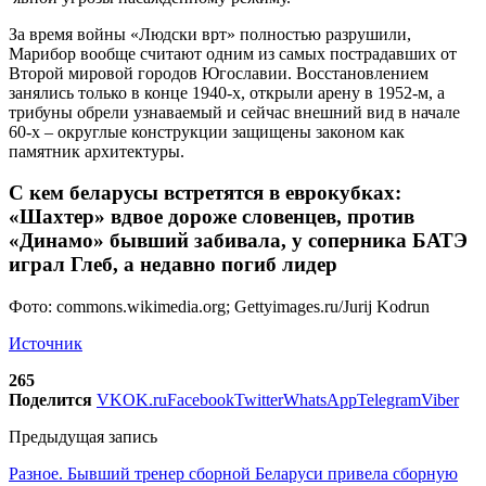
За время войны «Людски врт» полностью разрушили,
Марибор вообще считают одним из самых пострадавших от
Второй мировой городов Югославии. Восстановлением
занялись только в конце 1940-х, открыли арену в 1952-м, а
трибуны обрели узнаваемый и сейчас внешний вид в начале
60-х – округлые конструкции защищены законом как
памятник архитектуры.
С кем беларусы встретятся в еврокубках:
«Шахтер» вдвое дороже словенцев, против
«Динамо» бывший забивала, у соперника БАТЭ
играл Глеб, а недавно погиб лидер
Фото: commons.wikimedia.org; Gettyimages.ru/Jurij Kodrun
Источник
265
Поделится
VK
OK.ru
Facebook
Twitter
WhatsApp
Telegram
Viber
Предыдущая запись
Разное. Бывший тренер сборной Беларуси привела сборную