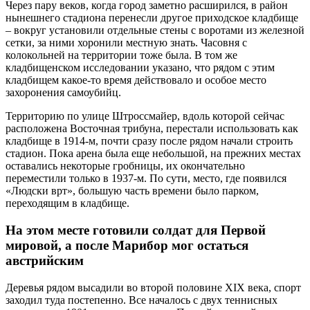
Через пару веков, когда город заметно расширился, в район
нынешнего стадиона перенесли другое приходское кладбище
– вокруг установили отдельные стены с воротами из железной
сетки, за ними хоронили местную знать. Часовня с
колокольней на территории тоже была. В том же
кладбищенском исследовании указано, что рядом с этим
кладбищем какое-то время действовало и особое место
захоронения самоубийц.
Территорию по улице Штроссмайер, вдоль которой сейчас
расположена Восточная трибуна, перестали использовать как
кладбище в 1914-м, почти сразу после рядом начали строить
стадион. Пока арена была еще небольшой, на прежних местах
оставались некоторые гробницы, их окончательно
переместили только в 1937-м. По сути, место, где появился
«Людски врт», большую часть времени было парком,
переходящим в кладбище.
На этом месте готовили солдат для Первой
мировой, а после Марибор мог остаться
австрийским
Деревья рядом высадили во второй половине XIX века, спорт
заходил туда постепенно. Все началось с двух теннисных