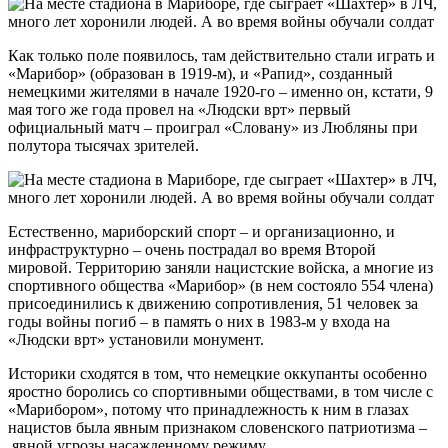
Как только поле появилось, там действительно стали играть и
«Марибор» (образован в 1919-м), и «Рапид», созданный
немецкими жителями в начале 1920-го – именно он, кстати, 9
мая того же года провел на «Людски врт» первый
официальный матч – проиграл «Словану» из Любляны при
полутора тысячах зрителей.
Естественно, мариборский спорт – и организационно, и
инфраструктурно – очень пострадал во время Второй
мировой. Территорию заняли нацистские войска, а многие из
спортивного общества «Марибор» (в нем состояло 554 члена)
присоединились к движению сопротивления, 51 человек за
годы войны погиб – в память о них в 1983-м у входа на
«Людски врт» установили монумент.
Историки сходятся в том, что немецкие оккупанты особенно
яростно боролись со спортивными обществами, в том числе с
«Марибором», потому что принадлежность к ним в глазах
нацистов была явным признаком словенского патриотизма –
явной угрозы насажденному режиму.