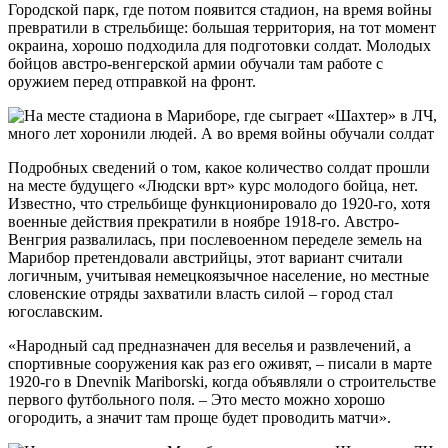
Городской парк, где потом появится стадион, на время войны
превратили в стрельбище: большая территория, на тот момент
окраина, хорошо подходила для подготовки солдат. Молодых
бойцов австро-венгерской армии обучали там работе с
оружием перед отправкой на фронт.
Подробных сведений о том, какое количество солдат прошли
на месте будущего «Людски врт» курс молодого бойца, нет.
Известно, что стрельбище функционировало до 1920-го, хотя
военные действия прекратили в ноябре 1918-го. Австро-
Венгрия развалилась, при послевоенном переделе земель на
Марибор претендовали австрийцы, этот вариант считали
логичным, учитывая немецкоязычное население, но местные
словенские отряды захватили власть силой – город стал
югославским.
«Народный сад предназначен для веселья и развлечений, а
спортивные сооружения как раз его оживят, – писали в марте
1920-го в Dnevnik Mariborski, когда объявляли о строительстве
первого футбольного поля. – Это место можно хорошо
огородить, а значит там проще будет проводить матчи».