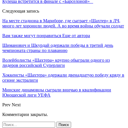
Кулеша встретится в финале с «Барселоной»
Следующая запись
На месте стадиона в Мариборе, где сыграет «Шахтер» в ЛЧ,
много лет хоронили людей. А во время войны обучали солдат
Вам также могут понравиться
Еще от автора
Шиманович и Шкурдай одержали победы в третий день
чемпионата страны по плаванию
Волейболисты «Шахтера» крупно обыграли одного из
лидеров российской Суперлиги
Хоккеисты «Шахтера» одержали двенадцатую победу кряду в
сезоне экстралиги
Минские динамовцы сыграли вничью в квалификации
Юношеской лиги УЕФА
Prev
Next
Комментарии закрыты.