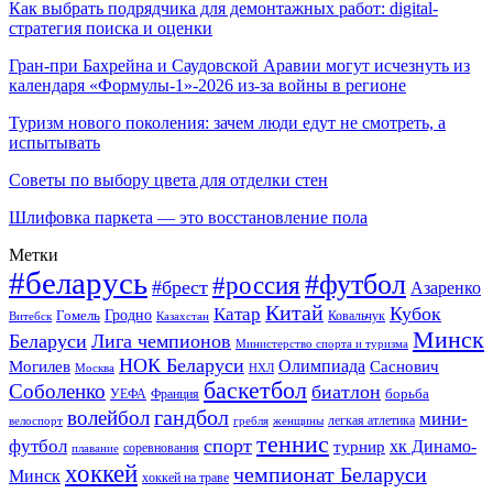
Как выбрать подрядчика для демонтажных работ: digital-
стратегия поиска и оценки
Гран-при Бахрейна и Саудовской Аравии могут исчезнуть из
календаря «Формулы-1»-2026 из-за войны в регионе
Туризм нового поколения: зачем люди едут не смотреть, а
испытывать
Советы по выбору цвета для отделки стен
Шлифовка паркета — это восстановление пола
Метки
#беларусь
#футбол
#россия
#брест
Азаренко
Китай
Кубок
Катар
Гомель
Гродно
Казахстан
Ковальчук
Витебск
Минск
Беларуси
Лига чемпионов
Министерство спорта и туризма
НОК Беларуси
Олимпиада
Могилев
Саснович
Москва
НХЛ
баскетбол
Соболенко
биатлон
борьба
УЕФА
Франция
гандбол
волейбол
мини-
легкая атлетика
гребля
женщины
велоспорт
теннис
спорт
футбол
хк Динамо-
турнир
соревнования
плавание
хоккей
чемпионат Беларуси
Минск
хоккей на траве