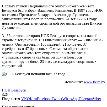
Первым главой Национального олимпийского комитета
Беларуси был избран Владимир Рыженков. В 1997 году НОК
возглавил Президент Беларуси Александр Лукашенко,
занимавший этот пост на протяжении 24 лет. В 2021 году
новым руководителем спортивной организации стал Виктор
Лукашенко.
За 32-летнюю историю НОК Беларуси спортсмены нашей
страны выступили на 15 Олимпийских играх — 8 зимних и 7
летних. Они завоевали 105 медалей: 21 золотую, 37
серебряных и 47 бронзовых. С момента образования
олимпийского комитета существенно изменилась и
улучшилась спортивная база: сегодня в Беларуси
функционируют более 23 тыс. физкультурно-спортивных
сооружений.
Источник:
www.belta.by
НОК Беларуси
326
Поделится
VK
OK.ru
Facebook
Twitter
WhatsApp
Telegram
Viber
Предыдущая запись