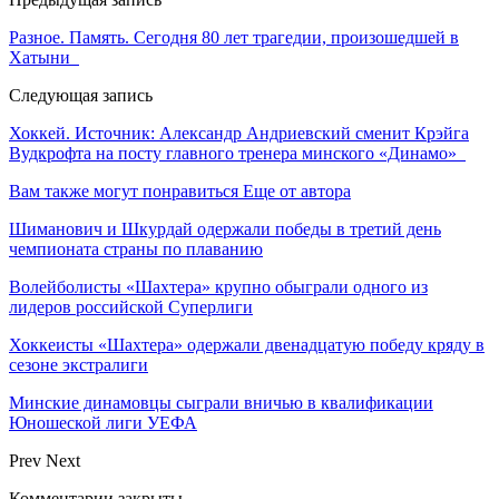
Разное. Память. Сегодня 80 лет трагедии, произошедшей в
Хатыни
Следующая запись
Хоккей. Источник: Александр Андриевский сменит Крэйга
Вудкрофта на посту главного тренера минского «Динамо»
Вам также могут понравиться
Еще от автора
Шиманович и Шкурдай одержали победы в третий день
чемпионата страны по плаванию
Волейболисты «Шахтера» крупно обыграли одного из
лидеров российской Суперлиги
Хоккеисты «Шахтера» одержали двенадцатую победу кряду в
сезоне экстралиги
Минские динамовцы сыграли вничью в квалификации
Юношеской лиги УЕФА
Prev
Next
Комментарии закрыты.