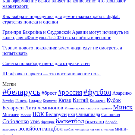
Как оформление офиса влияет на конверсию: что забывают
маркетологи
Как выбрать подрядчика для демонтажных работ: digital-
стратегия поиска и оценки
Гран-при Бахрейна и Саудовской Аравии могут исчезнуть из
календаря «Формулы-1»-2026 из-за войны в регионе
Туризм нового поколения: зачем люди едут не смотреть, а
испытывать
Советы по выбору цвета для отделки стен
Шлифовка паркета — это восстановление пола
Метки
#беларусь
#футбол
#россия
#брест
Азаренко
Китай
Кубок
Катар
Гомель
Гродно
Казахстан
Ковальчук
Витебск
Минск
Беларуси
Лига чемпионов
Министерство спорта и туризма
НОК Беларуси
Олимпиада
Могилев
Саснович
Москва
НХЛ
баскетбол
Соболенко
биатлон
борьба
УЕФА
Франция
гандбол
волейбол
мини-
легкая атлетика
гребля
женщины
велоспорт