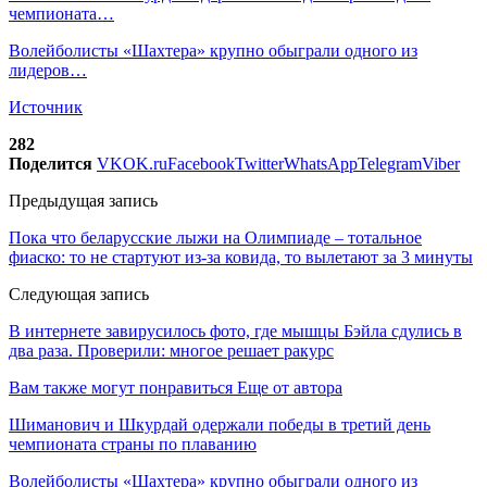
чемпионата…
Волейболисты «Шахтера» крупно обыграли одного из
лидеров…
Источник
282
Поделится
VK
OK.ru
Facebook
Twitter
WhatsApp
Telegram
Viber
Предыдущая запись
Пока что беларусские лыжи на Олимпиаде – тотальное
фиаско: то не стартуют из-за ковида, то вылетают за 3 минуты
Следующая запись
В интернете завирусилось фото, где мышцы Бэйла сдулись в
два раза. Проверили: многое решает ракурс
Вам также могут понравиться
Еще от автора
Шиманович и Шкурдай одержали победы в третий день
чемпионата страны по плаванию
Волейболисты «Шахтера» крупно обыграли одного из