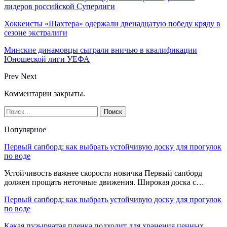
лидеров российской Суперлиги
Хоккеисты «Шахтера» одержали двенадцатую победу кряду в
сезоне экстралиги
Минские динамовцы сыграли вничью в квалификации
Юношеской лиги УЕФА
Prev
Next
Комментарии закрыты.
Популярное
Первый сапборд: как выбрать устойчивую доску для прогулок
по воде
Устойчивость важнее скорости новичка Первый сапборд
должен прощать неточные движения. Широкая доска с…
Первый сапборд: как выбрать устойчивую доску для прогулок
по воде
Какая пузырчатая пленка подходит для хранения ценных