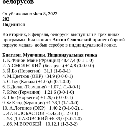
белорусов
Опубликовано
Фев 8, 2022
282
Поделится
Во вторник, 8 февраля, белорусы выступили в трех видах
программы. Биатлонист
Антон Смольский
принес сборной
первую медаль, добыв серебро в индивидуальной гонке.
Биатлон. Мужчины. Индивидуальная гонка
1. К.Фийон Майе (Франция) 48.47,4 (0-1-1-0)
2. А.СМОЛЬСКИЙ (Беларусь) +14,8 (0-0-0-0)
3. Й.Бо (Норвегия) +31,1 (1-0-0-1)
4. М.Цветков (ОКР) +34,9 (0-0-0-1)
5. С.Гоу (Канада) +1.05,6 (0-1-0-0)
6. Б.Долль (Германия) +1.07,1 (1-0-0-1)
7. Р.Рес (Германия) +1.21,6 (0-0-1-0)
8. Т.Бо (Норвегия) +1.29,6 (0-0-0-1)
9. Ф.Клод (Франция) +1.38,1 (1-1-0-0)
10. А.Логинов (ОКР) +1.40,2 (0-1-0-2)…
…47. Н.ЛОБАСТОВ +5.42,3 (1-2-0-1)
…58. Д.ЛАЗОВСКИЙ +6.39,0 (3-0-1-0)
…86. М.ВОРОБЕЙ +10.12,1 (1-3-2-2)