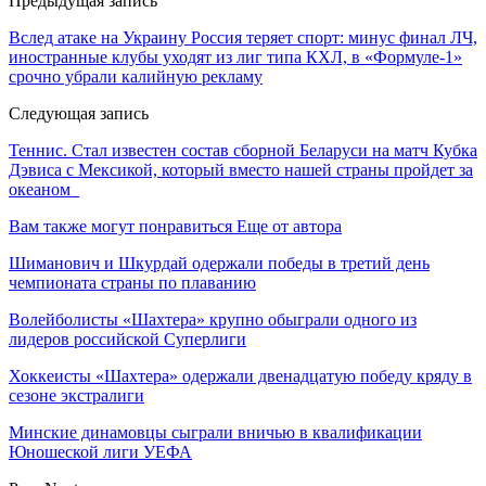
Предыдущая запись
Вслед атаке на Украину Россия теряет спорт: минус финал ЛЧ,
иностранные клубы уходят из лиг типа КХЛ, в «Формуле-1»
срочно убрали калийную рекламу
Следующая запись
Теннис. Стал известен состав сборной Беларуси на матч Кубка
Дэвиса с Мексикой, который вместо нашей страны пройдет за
океаном
Вам также могут понравиться
Еще от автора
Шиманович и Шкурдай одержали победы в третий день
чемпионата страны по плаванию
Волейболисты «Шахтера» крупно обыграли одного из
лидеров российской Суперлиги
Хоккеисты «Шахтера» одержали двенадцатую победу кряду в
сезоне экстралиги
Минские динамовцы сыграли вничью в квалификации
Юношеской лиги УЕФА