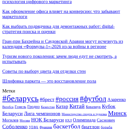
психология цифрового маркетинга
Как оформление офиса влияет на конверсию: что забывают
маркетологи
Как выбрать подрядчика для демонтажных работ: digital-
стратегия поиска и оценки
Гран-при Бахрейна и Саудовской Аравии могут исчезнуть из
календаря «Формулы-1»-2026 из-за войны в регионе
Туризм нового поколения: зачем люди едут не смотреть, а
испытывать
Советы по выбору цвета для отделки стен
Шлифовка паркета — это восстановление пола
Метки
#беларусь
#футбол
#россия
#брест
Азаренко
Китай
Кубок
Катар
Гомель
Гродно
Казахстан
Ковальчук
Витебск
Минск
Беларуси
Лига чемпионов
Министерство спорта и туризма
НОК Беларуси
Олимпиада
Могилев
Саснович
Москва
НХЛ
баскетбол
Соболенко
биатлон
борьба
УЕФА
Франция