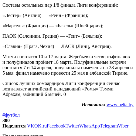
Составы остальных пар 1/8 финала Лиги конференций:
«Лестер» (Англия) — «Ренн» (Франция);
«Марсель» (Франция) — «Базель» (Швейцария);
ПАОК (Салоники, Греция) — «Гент» (Бельгия);
«Славия» (Прага, Чехия) — ЛАСК (Линц, Австрия).
Матчи состоятся 10 и 17 марта. Жеребьевка четвертьфиналов
и полуфиналов пройдет 18 марта. Полуфинальные встречи
состоятся 7 и 14 апреля, полуфиналы намечены на 28 апреля и
5 мая, финал намечено провести 25 мая в албанской Тиране.
Список лучших бомбардиров Лиги конференций сейчас
возглавляет английский нападающий «Ромы» Тэмми
Абрахам, забивший 6 мячей.-0-
Источник:
www.belta.by
#футбол
300
Поделится
VK
OK.ru
Facebook
Twitter
WhatsApp
Telegram
Viber