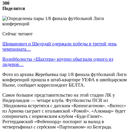
300
Поделится
Сейчас читают
Шиманович и Шкурдай одержали победы в третий день
чемпионата…
Волейболисты «Шахтера» крупно обыграли одного из
лидеров…
Фото из архива Жеребьевка пар 1/8 финала футбольной Лиги
конференций прошла в штаб-квартире УЕФА в швейцарском
Ньоне, сообщает корреспондент БЕЛТА.
Самое большое представительство на этой стадии ЛК у
Нидерландов — четыре клуба. Футболисты ПСВ из
Эйндховена встретятся с датским «Копенгагеном». «Витесс»
из Арнема сыграет с итальянской «Ромой». «Алкмаар» будет
соперничать с норвежским клубом «Буде-Глимт».
Роттердамский «Фейеноорд» поспорит за выход в
четвертьфинал с сербским «Партизаном» из Белграда.