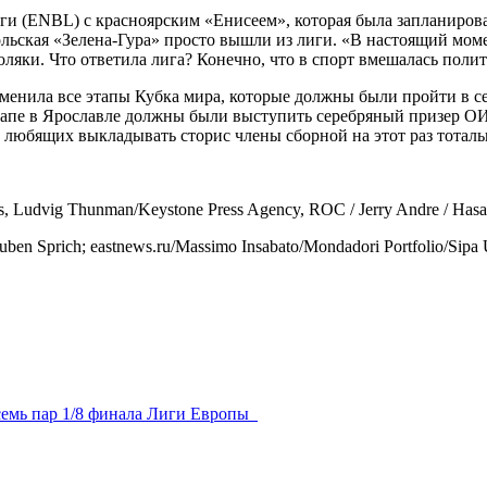
ги (ENBL) с красноярским «Енисеем», которая была запланирова
ольская «Зелена-Гура» просто вышли из лиги. «В настоящий моме
яки. Что ответила лига? Конечно, что в спорт вмешалась полити
отменила все этапы Кубка мира, которые должны были пройти в с
этапе в Ярославле должны были выступить серебряный призер ОИ
о любящих выкладывать сторис члены сборной на этот раз тоталь
, Ludvig Thunman/Keystone Press Agency, ROC / Jerry Andre / Hasan 
ben Sprich; eastnews.ru/Massimo Insabato/Mondadori Portfolio/Sip
 семь пар 1/8 финала Лиги Европы