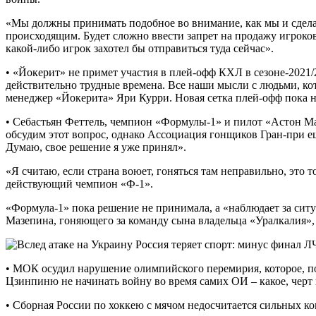
«Мы должны принимать подобное во внимание, как мы и сдела
происходящим. Будет сложно ввести запрет на продажу игроков 
какой-либо игрок захотел бы отправиться туда сейчас».
• «Йокерит» не примет участия в плей-офф КХЛ в сезоне-2021/2
действительно трудные времена. Все наши мысли с людьми, кот
менеджер «Йокерита» Яри Курри. Новая сетка плей-офф пока не
• Себастьян Феттель, чемпион «Формулы-1» и пилот «Астон Март
обсудим этот вопрос, однако Ассоциация гонщиков Гран-при еще
Думаю, свое решение я уже принял».
«Я считаю, если страна воюет, гоняться там неправильно, это т
действующий чемпион «Ф-1».
«Формула-1» пока решение не принимала, а «наблюдает за сит
Мазепина, гоняющего за команду сына владельца «Уралкалия»,
• МОК осудил нарушение олимпийского перемирия, которое, по
Цзинпиню не начинать войну во время самих ОИ – какое, черт
• Сборная России по хоккею с мячом недосчитается сильных к