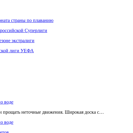
ната страны по плаванию
 российской Суперлиги
езоне экстралиги
ской лиги УЕФА
по воде
ен прощать неточные движения. Широкая доска с…
по воде
етов