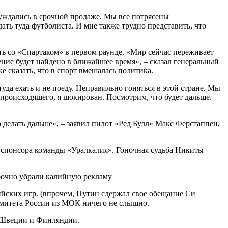
уждались в срочной продаже. Мы все потрясены
дать туда футболиста. И мне также трудно представить, что
ать со «Спартаком» в первом раунде. «Мир сейчас переживает
ние будет найдено в ближайшее время», – сказал генеральный
 сказать, что в спорт вмешалась политика.
уда ехать и не поеду. Неправильно гоняться в этой стране. Мы
 происходящего, я шокирован. Посмотрим, что будет дальше.
то делать дальше», – заявил пилот «Ред Булл» Макс Ферстаппен,
п спонсора команды «Уралкалия». Гоночная судьба Никиты
ийских игр. (впрочем, Путин сдержал свое обещание Си
омитета России из МОК ничего не слышно.
е Швеции и Финляндии.