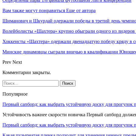
Определены пары 1/8 финала футбольной Лиги конференций
Вам также могут понравиться
Еще от автора
Шиманович и Шкурдай одержали победы в третий день чемпио
Волейболисты «Шахтера» крупно обыграли одного из лидеров
Хоккеисты «Шахтера» одержали двенадцатую победу кряду в с
Минские динамовцы сыграли вничью в квалификации Юноше
Prev
Next
Комментарии закрыты.
Популярное
Первый сапборд: как выбрать устойчивую доску для прогулок 
Устойчивость важнее скорости новичка Первый сапборд долж
Первый сапборд: как выбрать устойчивую доску для прогулок 
Какая пузырчатая пленка подходит для хранения ценных предм