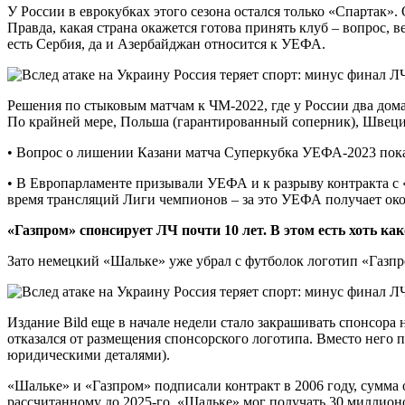
У России в еврокубках этого сезона остался только «Спартак»
Правда, какая страна окажется готова принять клуб – вопрос,
есть Сербия, да и Азербайджан относится к УЕФА.
Решения по стыковым матчам к ЧМ-2022, где у России два дома
По крайней мере, Польша (гарантированный соперник), Швеция
• Вопрос о лишении Казани матча Суперкубка УЕФА-2023 пока
• В Европарламенте призывали УЕФА и к разрыву контракта с 
время трансляций Лиги чемпионов – за это УЕФА получает око
«Газпром» спонсирует ЛЧ почти 10 лет. В этом есть хоть ка
Зато немецкий «Шальке» уже убрал с футболок логотип «Газпро
Издание Bild еще в начале недели стало закрашивать спонсора
отказался от размещения спонсорского логотипа. Вместо него п
юридическими деталями).
«Шальке» и «Газпром» подписали контракт в 2006 году, сумма о
рассчитанному до 2025-го, «Шальке» мог получать 30 миллионов