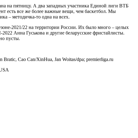
на на пятницу. А два западных участника Единой лиги ВТБ
нт есть все же более важные вещи, чем баскетбол. Мы
ка – методичка-то одна на всех.
езоне-2021/22 на территории России. Их было много – целых
-2022 Анна Гуськова и другие беларусские фристайлисты.
но пусты.
Bratic, Cao Can/XinHua, Jan Woitas/dpa; premierliga.ru
a USA