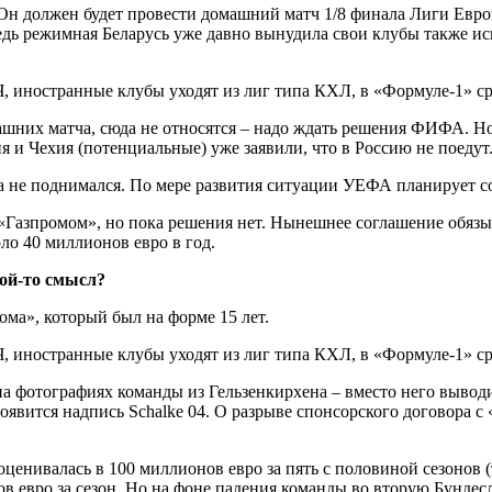
. Он должен будет провести домашний матч 1/8 финала Лиги Евро
 ведь режимная Беларусь уже давно вынудила свои клубы также и
шних матча, сюда не относятся – надо ждать решения ФИФА. Но 
 и Чехия (потенциальные) уже заявили, что в Россию не поедут
 не поднимался. По мере развития ситуации УЕФА планирует со
«Газпромом», но пока решения нет. Нынешнее соглашение обязы
ло 40 миллионов евро в год.
кой-то смысл?
ма», который был на форме 15 лет.
 на фотографиях команды из Гельзенкирхена – вместо него выво
оявится надпись Schalke 04. О разрыве спонсорского договора с 
ценивалась в 100 миллионов евро за пять с половиной сезонов (т
 евро за сезон. Но на фоне падения команды во вторую Бундесли