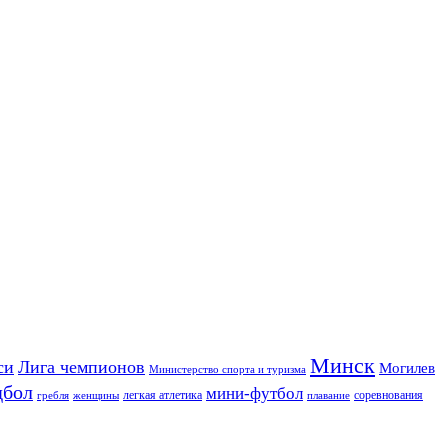
Минск
си
Лига чемпионов
Могилев
Министерство спорта и туризма
дбол
мини-футбол
легкая атлетика
соревнования
гребля
женщины
плавание