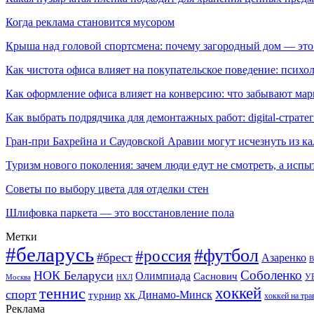
Когда реклама становится мусором
Крыша над головой спортсмена: почему загородный дом — это
Как чистота офиса влияет на покупательское поведение: псих
Как оформление офиса влияет на конверсию: что забывают мар
Как выбрать подрядчика для демонтажных работ: digital-страте
Гран-при Бахрейна и Саудовской Аравии могут исчезнуть из к
Туризм нового поколения: зачем люди едут не смотреть, а испы
Советы по выбору цвета для отделки стен
Шлифовка паркета — это восстановление пола
Метки
#беларусь
#футбол
#россия
#брест
Азаренко
В
Соболенко
НОК Беларуси
Олимпиада
Саснович
У
Москва
НХЛ
хоккей
теннис
спорт
хк Динамо-Минск
турнир
хоккей на тра
Реклама