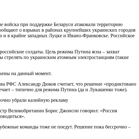
ие войска при поддержке Беларуси атаковали территорию
 сообщают о взрывах в районах крупнейших украинских городов
 но и в крайне западных Луцке и Ивано-Франковске. Российское
и российские солдаты. Цель режима Путина ясна – захват
вы стрелять по украинским атомным электростанциям (такие
ожены на данный момент.
ава РФС Александр Дюков считает, что решение «продиктовано
чает – типично для режима Путина (да и Лукашенко тоже).
стр Великобритании Борис Джонсон говорил: «Россия
оводиться».
рубежные команды тоже не поедут. Решение пока бессрочно –