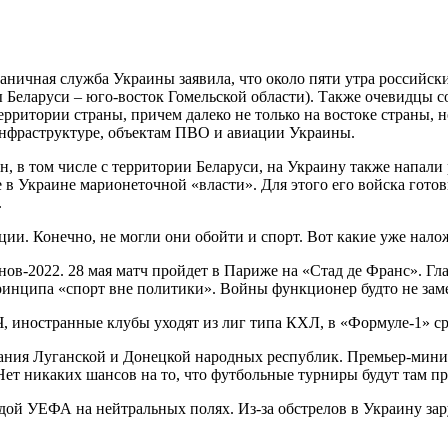
раничная служба Украины заявила, что около пяти утра российск
ны Беларуси – юго-восток Гомельской области). Также очевидцы
территории страны, причем далеко не только на востоке страны,
инфраструктуре, объектам ПВО и авиации Украины.
рон, в том числе с территории Беларуси, на Украину также напал
в Украине марионеточной «власти». Для этого его войска гото
.
ции. Конечно, не могли они обойти и спорт. Вот какие уже нал
-2022. 28 мая матч пройдет в Париже на «Стад де Франс». Гл
инципа «спорт вне политики». Войны функционер будто не заме
ания Луганской и Донецкой народных республик. Премьер-мини
Нет никаких шансов на то, что футбольные турниры будут там пр
идой УЕФА на нейтральных полях. Из-за обстрелов в Украину за