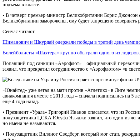
подъема в классе.
• В четверг премьер-министр Великобритании Борис Джонсон о
Великобритании заморожены, ему будет запрещено совершать р
Сейчас читают
Шиманович и Шкурдай одержали победы в третий день чемп
Волейболисты «Шахтера» крупно обыграли одного из лидеро
Попавший под санкции «Аэрофлот» – официальный перевозчик 
заявил, что прекратил сотрудничество с «Аэрофлотом» «в свет
«Юнайтед» уже летал на матч против «Атлетико» в Лиге чемпио
авиакомпания вместе с 2013 года – сначала подписались на 5 ле
еще 4 года назад.
•‎ Президент «Урала» Григорий Иванов опасается, что из России
полузащитника ЦСКА Юсуфа Языджи заявил, что один из легио
но имена не называются.
•‎ Полузащитник Виллиот Сведберг, который мог стать рекордн
войны.