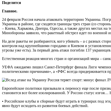
Поделится
Главное.
24 февраля Россия начала атаковать территорию Украины. Пог
Украины в районе, где сходятся границы трех стран (со сторо
– Киева, Харькова, Днепра, Одессы, а также других местах на 
Минобороны заявило, что ракетный обстрел идет по военной 
На деле ракеты не разбираются, кого убивать – а с разных сто
контроля над крупнейшими городами и Киевом и установление 
угрозы уже есть). За первый день атаки погибли 137 украинцев
Естественная реакция многих стран и организаций мира – санк
УЕФА ожидаемо лишил Санкт-Петербург финала Лиги чемпионов
политическими причинами», а «РФС всегда придерживается пр
Европейские политики призывали к переносу еще после призн
становится все более изолированной. У России статус изгоя… 
• Российские клубы и сборные будут играть в турнирах под эг
явно будут исходить из развития боевых действий.