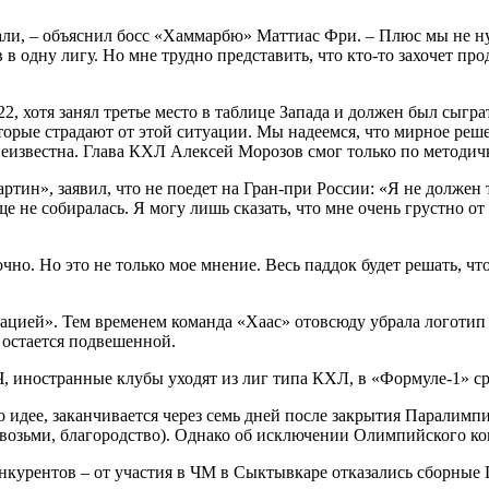
ли, – объяснил босс «Хаммарбю» Маттиас Фри. – Плюс мы не н
в одну лигу. Но мне трудно представить, что кто-то захочет про
2, хотя занял третье место в таблице Запада и должен был сыгр
орые страдают от этой ситуации. Мы надеемся, что мирное реше
известна. Глава КХЛ Алексей Морозов смог только по методичке
ин», заявил, что не поедет на Гран-при России: «Я не должен т
 не собиралась. Я могу лишь сказать, что мне очень грустно от
очно. Но это не только мое мнение. Весь паддок будет решать, ч
уацией». Тем временем команда «Хаас» отовсюду убрала логоти
 остается подвешенной.
 идее, заканчивается через семь дней после закрытия Паралимп
 возьми, благородство). Однако об исключении Олимпийского к
онкурентов – от участия в ЧМ в Сыктывкаре отказались сборны