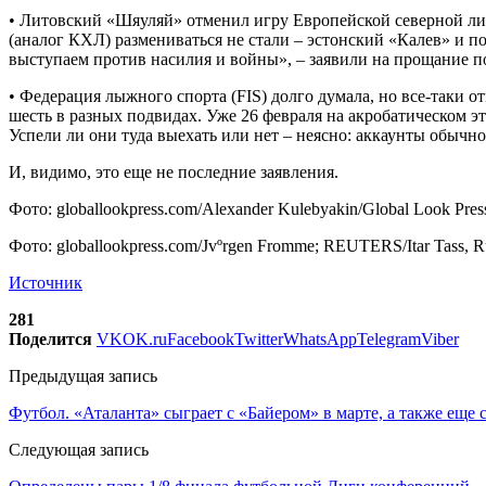
• Литовский «Шяуляй» отменил игру Европейской северной ли
(аналог КХЛ) размениваться не стали – эстонский «Калев» и п
выступаем против насилия и войны», – заявили на прощание пол
• Федерация лыжного спорта (FIS) долго думала, но все-таки 
шесть в разных подвидах. Уже 26 февраля на акробатическом 
Успели ли они туда выехать или нет – неясно: аккаунты обычн
И, видимо, это еще не последние заявления.
Фото: globallookpress.com/Alexander Kulebyakin/Global Look Press
Фото: globallookpress.com/Jvºrgen Fromme; REUTERS/Itar Tass, Ru
Источник
281
Поделится
VK
OK.ru
Facebook
Twitter
WhatsApp
Telegram
Viber
Предыдущая запись
Футбол. «Аталанта» сыграет с «Байером» в марте, а также еще
Следующая запись