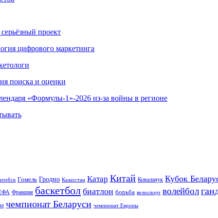
 серьёзный проект
ология цифрового маркетинга
кетологи
гия поиска и оценки
алендаря «Формулы-1»-2026 из-за войны в регионе
тывать
Китай
Кубок Белару
Катар
Гомель
Гродно
Казахстан
Ковальчук
итебск
баскетбол
ган
волейбол
биатлон
борьба
ЕФА
Франция
велоспорт
чемпионат Беларуси
ве
чемпионат Европы