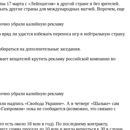
пы 17 марта с «Лейпцигом» в другой стране и без зрителей.
скать другие страны для международных матчей. Впрочем, еще
вряд ли удастся избежать переноса игр в нейтральную страну.
.
бираться на дополнительные заседания.
вает вещателей крутить рекламу российской компании во
дили надпись «Свобода Украине». А в четверг «Шальке» сам
«Газпромом» пока не сообщается (возможно, это связано с
о есть около 18 млн в год). По последнему контракту,
гу сумма просела до 10 млн и могла вернуться к 30 в случае