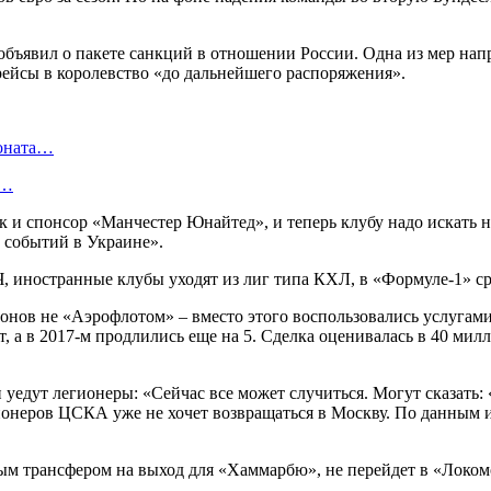
бъявил о пакете санкций в отношении России. Одна из мер нап
ейсы в королевство «до дальнейшего распоряжения».
ионата…
в…
и спонсор «Манчестер Юнайтед», и теперь клубу надо искать 
е событий в Украине».
нов не «Аэрофлотом» – вместо этого воспользовались услугами 
т, а в 2017-м продлились еще на 5. Сделка оценивалась в 40 мил
 уедут легионеры: «Сейчас все может случиться. Могут сказать: 
неров ЦСКА уже не хочет возвращаться в Москву. По данным и
ым трансфером на выход для «Хаммарбю», не перейдет в «Локомо