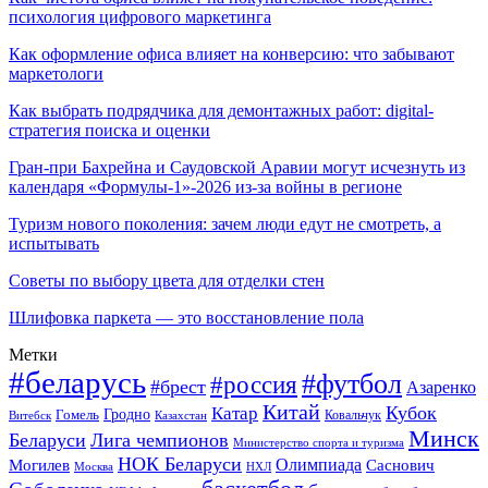
психология цифрового маркетинга
Как оформление офиса влияет на конверсию: что забывают
маркетологи
Как выбрать подрядчика для демонтажных работ: digital-
стратегия поиска и оценки
Гран-при Бахрейна и Саудовской Аравии могут исчезнуть из
календаря «Формулы-1»-2026 из-за войны в регионе
Туризм нового поколения: зачем люди едут не смотреть, а
испытывать
Советы по выбору цвета для отделки стен
Шлифовка паркета — это восстановление пола
Метки
#беларусь
#футбол
#россия
#брест
Азаренко
Китай
Кубок
Катар
Гомель
Гродно
Казахстан
Ковальчук
Витебск
Минск
Беларуси
Лига чемпионов
Министерство спорта и туризма
НОК Беларуси
Олимпиада
Могилев
Саснович
Москва
НХЛ