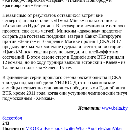
«Автодор», пермская «Парма», «Нижний Новгород» и
красноярский «Енисей».
Независимо от результатов оставшихся встреч вне
четвертьфинала остались «Цмокi-Мiнск» и казахстанская
«Астана» из Нур-Султана. В регулярном чемпионате осталось
провести еще семь матчей. Минским «драконам» предстоит
сыграть два гостевых поединка: завтра в Санкт-Петербурге
против «Зенита» и 16 апреля в Москве против ЦСКА. В 17
предыдущих матчах минчане одержали всего три виктории.
«Цмокi-Мiнск» еще ни разу не выходили в плей-офф этих
состязаний. В этом сезоне старт в Единой лиге ВТБ приняли
12 команд, но по ходу турнира выбыли эстонский «Калев» из
Таллина и польская «Зелена Гура».
В финальной серии прошлого сезона баскетболисты ЦСКА
трижды подряд победили УНИКС. До этого московские
армейцы неизменно становились победителями Единой лиги
ВТБ, кроме 2011 года, когда они уступили чемпионский титул
подмосковным «Химкам».
Источник:
www.belta.by
баскетбол
243
Поделится
VK
OK.ru
Facebook
Twitter
WhatsApp
Telegram
Viber