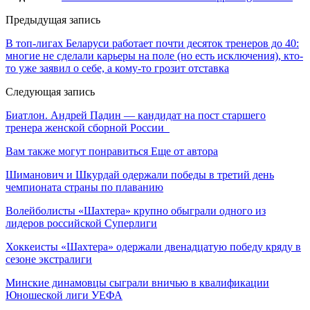
Предыдущая запись
В топ-лигах Беларуси работает почти десяток тренеров до 40:
многие не сделали карьеры на поле (но есть исключения), кто-
то уже заявил о себе, а кому-то грозит отставка
Следующая запись
Биатлон. Андрей Падин — кандидат на пост старшего
тренера женской сборной России
Вам также могут понравиться
Еще от автора
Шиманович и Шкурдай одержали победы в третий день
чемпионата страны по плаванию
Волейболисты «Шахтера» крупно обыграли одного из
лидеров российской Суперлиги
Хоккеисты «Шахтера» одержали двенадцатую победу кряду в
сезоне экстралиги
Минские динамовцы сыграли вничью в квалификации
Юношеской лиги УЕФА