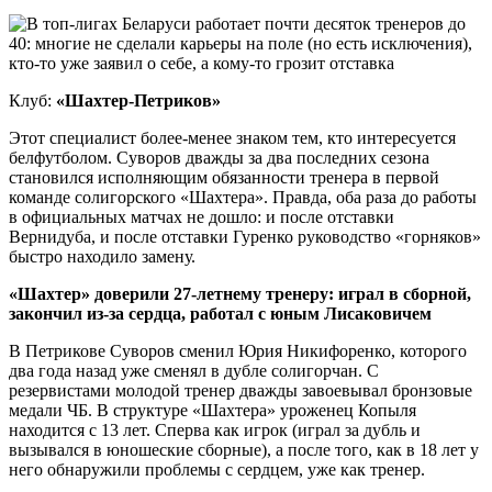
Клуб:
«Шахтер-Петриков»
Этот специалист более-менее знаком тем, кто интересуется
белфутболом. Суворов дважды за два последних сезона
становился исполняющим обязанности тренера в первой
команде солигорского «Шахтера». Правда, оба раза до работы
в официальных матчах не дошло: и после отставки
Вернидуба, и после отставки Гуренко руководство «горняков»
быстро находило замену.
«Шахтер» доверили 27-летнему тренеру: играл в сборной,
закончил из-за сердца, работал с юным Лисаковичем
В Петрикове Суворов сменил Юрия Никифоренко, которого
два года назад уже сменял в дубле солигорчан. С
резервистами молодой тренер дважды завоевывал бронзовые
медали ЧБ. В структуре «Шахтера» уроженец Копыля
находится с 13 лет. Сперва как игрок (играл за дубль и
вызывался в юношеские сборные), а после того, как в 18 лет у
него обнаружили проблемы с сердцем, уже как тренер.