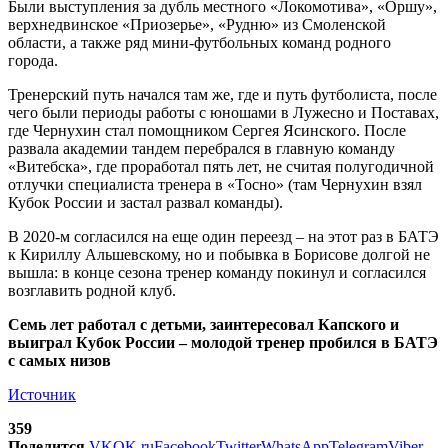
Были выступления за дубль местного «Локомотива», «Оршу»,
верхнедвинское «Приозерье», «Рудню» из Смоленской
области, а также ряд мини-футбольных команд родного
города.
Тренерский путь начался там же, где и путь футболиста, после
чего были периоды работы с юношами в Лужесно и Поставах,
где Чернухин стал помощником Сергея Ясинского. После
развала академии тандем перебрался в главную команду
«Витебска», где проработал пять лет, не считая полугодичной
отлучки специалиста тренера в «Тосно» (там Чернухин взял
Кубок России и застал развал команды).
В 2020-м согласился на еще один переезд – на этот раз в БАТЭ
к Кириллу Альшевскому, но и побывка в Борисове долгой не
вышла: в конце сезона тренер команду покинул и согласился
возглавить родной клуб.
Семь лет работал с детьми, заинтересовал Капского и
выиграл Кубок России – молодой тренер пробился в БАТЭ
с самых низов
Источник
359
Поделится
VK
OK.ru
Facebook
Twitter
WhatsApp
Telegram
Viber