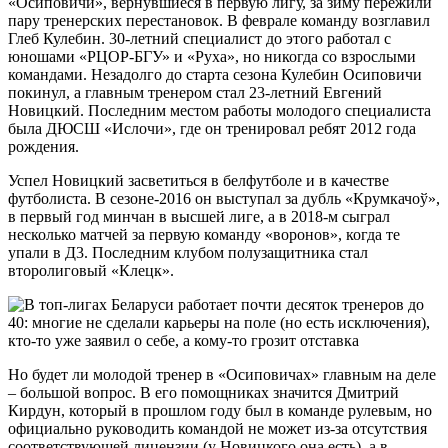
«Осиповичи», вернувшиеся в первую лигу, за зиму пережили
пару тренерских перестановок. В феврале команду возглавил
Глеб Кулебин. 30-летний специалист до этого работал с
юношами «РЦОР-БГУ» и «Руха», но никогда со взрослыми
командами. Незадолго до старта сезона Кулебин Осиповичи
покинул, а главным тренером стал 23-летний Евгений
Новицкий. Последним местом работы молодого специалиста
была ДЮСШ «Ислочи», где он тренировал ребят 2012 года
рождения.
Успел Новицкий засветиться в белфутболе и в качестве
футболиста. В сезоне-2016 он выступал за дубль «Крумкачоў»,
в первый год минчан в высшей лиге, а в 2018-м сыграл
несколько матчей за первую команду «воронов», когда те
упали в Д3. Последним клубом полузащитника стал
второлиговый «Клецк».
Но будет ли молодой тренер в «Осиповичах» главным на деле
– большой вопрос. В его помощниках значится Дмитрий
Кирдун, который в прошлом году был в команде рулевым, но
официально руководить командой не может из-за отсутствия
соответствующей лицензии (у Новицкого она есть), а в