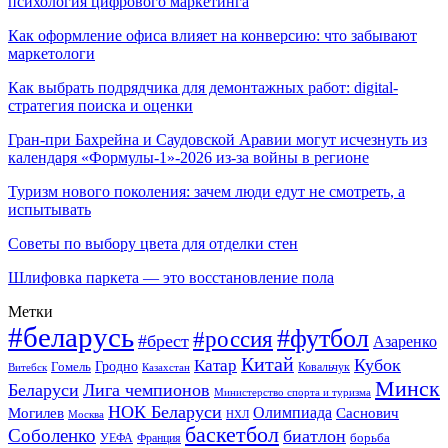
психология цифрового маркетинга
Как оформление офиса влияет на конверсию: что забывают
маркетологи
Как выбрать подрядчика для демонтажных работ: digital-
стратегия поиска и оценки
Гран-при Бахрейна и Саудовской Аравии могут исчезнуть из
календаря «Формулы-1»-2026 из-за войны в регионе
Туризм нового поколения: зачем люди едут не смотреть, а
испытывать
Советы по выбору цвета для отделки стен
Шлифовка паркета — это восстановление пола
Метки
#беларусь
#футбол
#россия
#брест
Азаренко
Китай
Кубок
Катар
Гомель
Гродно
Казахстан
Ковальчук
Витебск
Минск
Беларуси
Лига чемпионов
Министерство спорта и туризма
НОК Беларуси
Олимпиада
Могилев
Саснович
Москва
НХЛ
баскетбол
Соболенко
биатлон
борьба
УЕФА
Франция