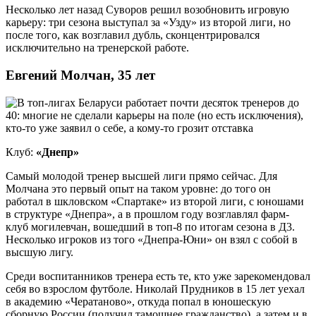
Несколько лет назад Суворов решил возобновить игровую
карьеру: три сезона выступал за «Узду» из второй лиги, но
после того, как возглавил дубль, сконцентрировался
исключительно на тренерской работе.
Евгений Молчан, 35 лет
Клуб:
«Днепр»
Самый молодой тренер высшей лиги прямо сейчас. Для
Молчана это первый опыт на таком уровне: до того он
работал в шкловском «Спартаке» из второй лиги, с юношами
в структуре «Днепра», а в прошлом году возглавлял фарм-
клуб могилевчан, вошедший в топ-8 по итогам сезона в Д3.
Несколько игроков из того «Днепра-Юни» он взял с собой в
высшую лигу.
Среди воспитанников тренера есть те, кто уже зарекомендовал
себя во взрослом футболе. Николай Прудников в 15 лет уехал
в академию «Чератаново», откуда попал в юношескую
сборную России (получил тамошнее гражданство), а затем и в