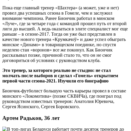
Пока еще главный тренер «Шахтера» (а может, уже и нет)
провел два успешных сезона в Гомеле, чем и заслужил
внимание чемпиона. Ранее Биончик работал в минском
«Луче», где за четыре года с командой прошел путь от второй
лиги до высшей. А ведь оказаться в элите специалист мог еще
раньше – в сезоне-2017. Тогда он уже был представлен в
качестве нового тренера «Крумкачоў» и даже успел обыграть
минское «Динамо» в товарищеском поединке, но спустя
неделею стан «воронов» все же покинул. Как Биончик
рассказывал позже, причиной стало то, что он не смог
договориться об условиях с руководством клуба.
Это тренер, за которого реально не стыдно: не стал
молчать после выборов и сделал «Гомель» открытием
первой части сезона-2021. Изучили его биографию
Биончик-футболист большую часть карьеры провел в составе
минского «Локомотива» (позже СКВИЧа), где поиграл под
руководством известных тренеров: Анатолия Юревича,
Сергея Ясинского, Сергея Боровского.
Артем Радьков, 36 лет