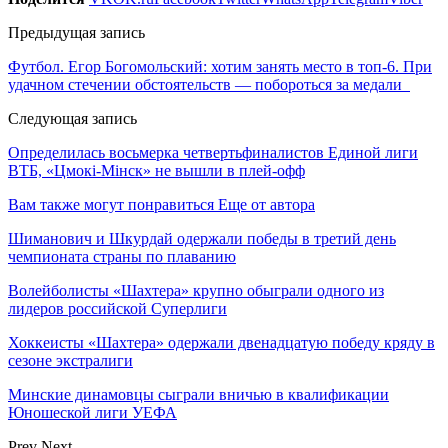
Предыдущая запись
Футбол. Егор Богомольский: хотим занять место в топ-6. При
удачном стечении обстоятельств — побороться за медали
Следующая запись
Определилась восьмерка четвертьфиналистов Единой лиги
ВТБ, «Цмокi-Мiнск» не вышли в плей-офф
Вам также могут понравиться
Еще от автора
Шиманович и Шкурдай одержали победы в третий день
чемпионата страны по плаванию
Волейболисты «Шахтера» крупно обыграли одного из
лидеров российской Суперлиги
Хоккеисты «Шахтера» одержали двенадцатую победу кряду в
сезоне экстралиги
Минские динамовцы сыграли вничью в квалификации
Юношеской лиги УЕФА
Prev
Next