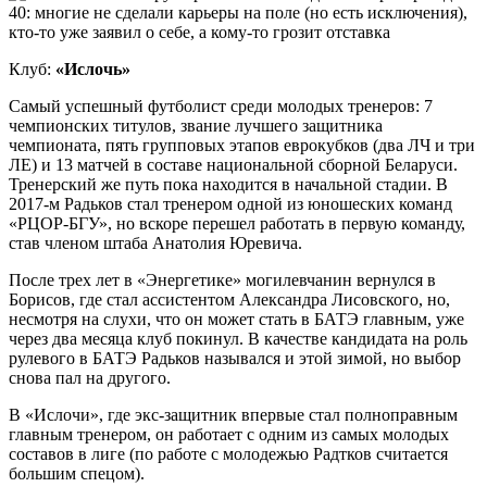
Клуб:
«Ислочь»
Самый успешный футболист среди молодых тренеров: 7
чемпионских титулов, звание лучшего защитника
чемпионата, пять групповых этапов еврокубков (два ЛЧ и три
ЛЕ) и 13 матчей в составе национальной сборной Беларуси.
Тренерский же путь пока находится в начальной стадии. В
2017-м Радьков стал тренером одной из юношеских команд
«РЦОР-БГУ», но вскоре перешел работать в первую команду,
став членом штаба Анатолия Юревича.
После трех лет в «Энергетике» могилевчанин вернулся в
Борисов, где стал ассистентом Александра Лисовского, но,
несмотря на слухи, что он может стать в БАТЭ главным, уже
через два месяца клуб покинул. В качестве кандидата на роль
рулевого в БАТЭ Радьков назывался и этой зимой, но выбор
снова пал на другого.
В «Ислочи», где экс-защитник впервые стал полноправным
главным тренером, он работает с одним из самых молодых
составов в лиге (по работе с молодежью Радтков считается
большим спецом).