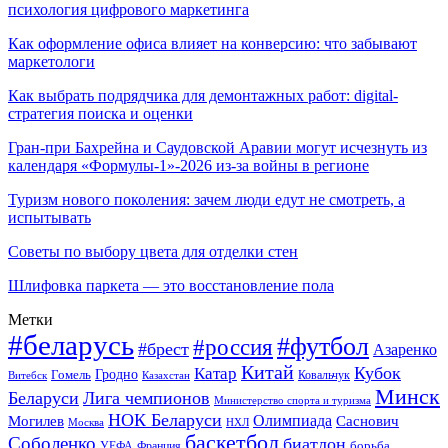
психология цифрового маркетинга
Как оформление офиса влияет на конверсию: что забывают
маркетологи
Как выбрать подрядчика для демонтажных работ: digital-
стратегия поиска и оценки
Гран-при Бахрейна и Саудовской Аравии могут исчезнуть из
календаря «Формулы-1»-2026 из-за войны в регионе
Туризм нового поколения: зачем люди едут не смотреть, а
испытывать
Советы по выбору цвета для отделки стен
Шлифовка паркета — это восстановление пола
Метки
#беларусь
#футбол
#россия
#брест
Азаренко
Китай
Кубок
Катар
Гомель
Гродно
Казахстан
Ковальчук
Витебск
Минск
Беларуси
Лига чемпионов
Министерство спорта и туризма
НОК Беларуси
Олимпиада
Могилев
Саснович
Москва
НХЛ
баскетбол
Соболенко
биатлон
борьба
УЕФА
Франция