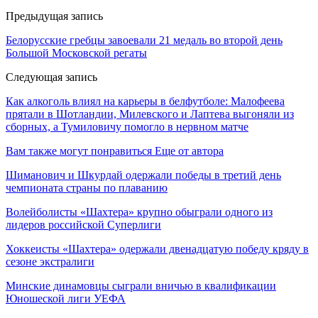
Предыдущая запись
Белорусские гребцы завоевали 21 медаль во второй день
Большой Московской регаты
Следующая запись
Как алкоголь влиял на карьеры в белфутболе: Малофеева
прятали в Шотландии, Милевского и Лаптева выгоняли из
сборных, а Тумиловичу помогло в нервном матче
Вам также могут понравиться
Еще от автора
Шиманович и Шкурдай одержали победы в третий день
чемпионата страны по плаванию
Волейболисты «Шахтера» крупно обыграли одного из
лидеров российской Суперлиги
Хоккеисты «Шахтера» одержали двенадцатую победу кряду в
сезоне экстралиги
Минские динамовцы сыграли вничью в квалификации
Юношеской лиги УЕФА