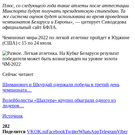
Плюс, со следующего года такие атлеты после аттестации
Минспорта будут получать президентскую стипендию. Та
же система оценок будет использована во время проведения
чемпионатов Беларуси и Европы»,
— цитирует Сиводедова
официальный сайт БФЛА.
Чемпионат мира-2022 по легкой атлетике пройдет в Юджине
(США) с 15 по 24 июля.
Сейчас читают
Шиманович и Шкурдай одержали победы в третий день
чемпионата…
Волейболисты «Шахтера» крупно обыграли одного из
лидеров…
Источник
282
Поделится
VK
OK.ru
Facebook
Twitter
WhatsApp
Telegram
Viber