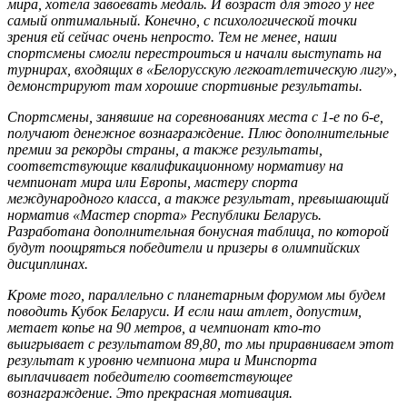
мира, хотела завоевать медаль. И возраст для этого у нее
самый оптимальный. Конечно, с психологической точки
зрения ей сейчас очень непросто. Тем не менее, наши
спортсмены смогли перестроиться и начали выступать на
турнирах, входящих в «Белорусскую легкоатлетическую лигу»,
демонстрируют там хорошие спортивные результаты.
Спортсмены, занявшие на соревнованиях места с 1-е по 6-е,
получают денежное вознаграждение. Плюс дополнительные
премии за рекорды страны, а также результаты,
соответствующие квалификационному нормативу на
чемпионат мира или Европы, мастеру спорта
международного класса, а также результат, превышающий
норматив «Мастер спорта» Республики Беларусь.
Разработана дополнительная бонусная таблица, по которой
будут поощряться победители и призеры в олимпийских
дисциплинах.
Кроме того, параллельно с планетарным форумом мы будем
поводить Кубок Беларуси. И если наш атлет, допустим,
метает копье на 90 метров, а чемпионат кто-то
выигрывает с результатом 89,80, то мы приравниваем этот
результат к уровню чемпиона мира и Минспорта
выплачивает победителю соответствующее
вознаграждение. Это прекрасная мотивация.