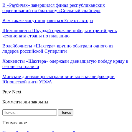
В «Раубичах» завершился финал республиканских
соревнований по биатлону «Снежный снайпер»
Вам также могут понравиться
Еще от автора
Шиманович и Шкурдай одержали победы в третий день
чемпионата страны по плаванию
Волейболисты «Шахтера» крупно обыграли одного из
лидеров российской Суперлиги
Хоккеисты «Шахтера» одержали двенадцатую победу кряду в
сезоне экстралиги
Минские динамовцы сыграли вничью в квалификации
Юношеской лиги УЕФА
Prev
Next
Комментарии закрыты.
Популярное