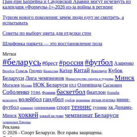
Гран-при Бахрейна и Саудовской Аравии могут исчезнуть из
календаря «Формулы-1»-2026 из-за войны в регионе
Туризм нового поколения: зачем люди едут не смотреть, а
испытывать
Советы по выбору цвета для отделки стен
Шлифовка паркета — это восстановление пола
Метки
#беларусь
#футбол
#россия
#брест
Азаренко
Китай
Кубок
Катар
Гомель
Гродно
Казахстан
Ковальчук
Витебск
Минск
Беларуси
Лига чемпионов
Министерство спорта и туризма
НОК Беларуси
Олимпиада
Могилев
Саснович
Москва
НХЛ
баскетбол
Соболенко
биатлон
борьба
УЕФА
Франция
гандбол
волейбол
мини-
легкая атлетика
гребля
женщины
велоспорт
теннис
спорт
футбол
хк Динамо-
турнир
соревнования
плавание
хоккей
чемпионат Беларуси
Минск
хоккей на траве
чемпионат Европы
Реклама
© 2026 - Спорт Беларуси. Все права защищены.