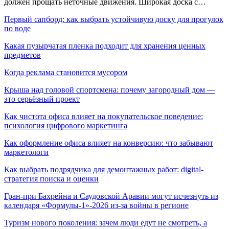
должен прощать неточные движения. Широкая доска с…
Первый сапборд: как выбрать устойчивую доску для прогулок
по воде
Какая пузырчатая пленка подходит для хранения ценных
предметов
Когда реклама становится мусором
Крыша над головой спортсмена: почему загородный дом —
это серьёзный проект
Как чистота офиса влияет на покупательское поведение:
психология цифрового маркетинга
Как оформление офиса влияет на конверсию: что забывают
маркетологи
Как выбрать подрядчика для демонтажных работ: digital-
стратегия поиска и оценки
Гран-при Бахрейна и Саудовской Аравии могут исчезнуть из
календаря «Формулы-1»-2026 из-за войны в регионе
Туризм нового поколения: зачем люди едут не смотреть, а