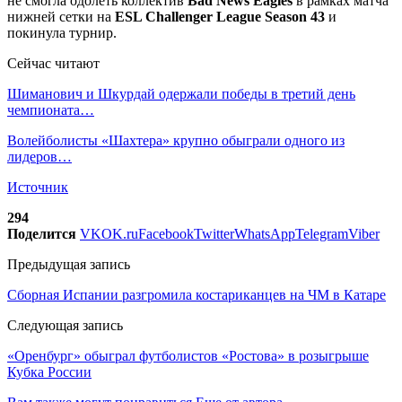
не смогла одолеть коллектив
Bad News Eagles
в рамках матча
нижней сетки на
ESL Challenger League Season 43
и
покинула турнир.
Сейчас читают
Шиманович и Шкурдай одержали победы в третий день
чемпионата…
Волейболисты «Шахтера» крупно обыграли одного из
лидеров…
Источник
294
Поделится
VK
OK.ru
Facebook
Twitter
WhatsApp
Telegram
Viber
Предыдущая запись
Сборная Испании разгромила костариканцев на ЧМ в Катаре
Следующая запись
«Оренбург» обыграл футболистов «Ростова» в розыгрыше
Кубка России