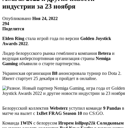
индустрии за 23 ноября
Опубликовано
Ноя 24, 2022
294
Поделится
Elden Ring
стала игрой года по версии
Golden Joystick
Awards 2022
.
Лидер белорусского рынка гемблинга компания
Betera
и
ведущая киберспортивная организация страны
Nemiga
Gaming
объявили о старте партнерства.
Украинская организация
B8
анонсировала турнир по Dota 2.
Ивент стартует 25 декабря и пройдет в онлайне.
Белорусский коллектив
Websterz
уступил команде
9 Pandas
в
матче на вылет с
1xBet FRAG Season 10
по CS:GO.
Команда
1WIN
с белорусом
Игорем
lollipop21k
Солодковым