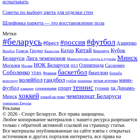
испытывать
Советы по выбору цвета для отделки стен
Шлифовка паркета — это восстановление пола
Метки
#беларусь
#футбол
#россия
#брест
Азаренко
Китай
Кубок
Катар
Гомель
Гродно
Казахстан
Ковальчук
Витебск
Минск
Беларуси
Лига чемпионов
Министерство спорта и туризма
НОК Беларуси
Олимпиада
Могилев
Саснович
Москва
НХЛ
баскетбол
Соболенко
биатлон
борьба
УЕФА
Франция
гандбол
волейбол
мини-
легкая атлетика
гребля
женщины
велоспорт
теннис
спорт
футбол
хк Динамо-
турнир
соревнования
плавание
хоккей
чемпионат Беларуси
Минск
хоккей на траве
чемпионат Европы
Реклама
© 2026 - Спорт Беларуси. Все права защищены.
Любое копирование материалов с нашего ресурса разрешается
только с обратной активной ссылкой на страницу статьи.
Все материалы опубликованные на сайте взяты с открытых
источников и других порталов интернета, все права на