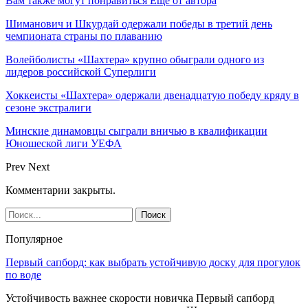
Вам также могут понравиться
Еще от автора
Шиманович и Шкурдай одержали победы в третий день
чемпионата страны по плаванию
Волейболисты «Шахтера» крупно обыграли одного из
лидеров российской Суперлиги
Хоккеисты «Шахтера» одержали двенадцатую победу кряду в
сезоне экстралиги
Минские динамовцы сыграли вничью в квалификации
Юношеской лиги УЕФА
Prev
Next
Комментарии закрыты.
Популярное
Первый сапборд: как выбрать устойчивую доску для прогулок
по воде
Устойчивость важнее скорости новичка Первый сапборд