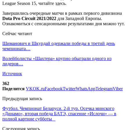
League Season 15, читайте здесь.
Завершились очередные матчи в рамках первого дивизиона
Dota Pro Circuit 2021/2022
для Западной Европы.
Ознакомиться с сенсационными результатами дня можно тут.
Сейчас читают
Шиманович и Шкурдай одержали победы в третий день
чемпионата…
Волейболисты «Шахтера» крупно обыграли одного из
лидеров…
Источник
362
Поделится
VK
OK.ru
Facebook
Twitter
WhatsApp
Telegram
Viber
Предыдущая запись
Футбол. Чемпионат Беларуси. 2-й тур. Осечка минского
«Динамо», вторая победа БАТЭ, спасение «Ислочи» — в
полной картине субботы
Следующая запись