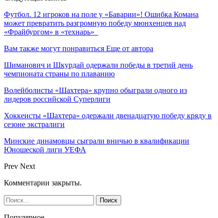
Футбол. 12 игроков на поле у «Баварии»! Ошибка Комана
может превратить разгромную победу мюнхенцев над
«Фрайбургом» в «технарь»
Вам также могут понравиться
Еще от автора
Шиманович и Шкурдай одержали победы в третий день
чемпионата страны по плаванию
Волейболисты «Шахтера» крупно обыграли одного из
лидеров российской Суперлиги
Хоккеисты «Шахтера» одержали двенадцатую победу кряду в
сезоне экстралиги
Минские динамовцы сыграли вничью в квалификации
Юношеской лиги УЕФА
Prev
Next
Комментарии закрыты.
Популярное