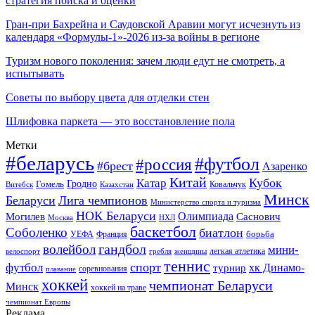
стратегия поиска и оценки
Гран-при Бахрейна и Саудовской Аравии могут исчезнуть из
календаря «Формулы-1»-2026 из-за войны в регионе
Туризм нового поколения: зачем люди едут не смотреть, а
испытывать
Советы по выбору цвета для отделки стен
Шлифовка паркета — это восстановление пола
Метки
#беларусь
#футбол
#россия
#брест
Азаренко
Китай
Кубок
Катар
Гомель
Гродно
Казахстан
Ковальчук
Витебск
Минск
Беларуси
Лига чемпионов
Министерство спорта и туризма
НОК Беларуси
Олимпиада
Могилев
Саснович
Москва
НХЛ
баскетбол
Соболенко
биатлон
борьба
УЕФА
Франция
гандбол
волейбол
мини-
легкая атлетика
гребля
женщины
велоспорт
теннис
спорт
футбол
хк Динамо-
турнир
соревнования
плавание
хоккей
чемпионат Беларуси
Минск
хоккей на траве
чемпионат Европы
Реклама