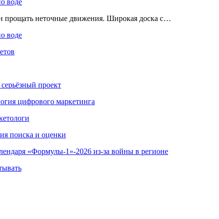
по воде
ен прощать неточные движения. Широкая доска с…
по воде
етов
 серьёзный проект
ология цифрового маркетинга
кетологи
гия поиска и оценки
алендаря «Формулы-1»-2026 из-за войны в регионе
тывать