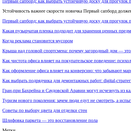
Первый сапборд: как выбрать устойчивую доску для прогулок 
Устойчивость важнее скорости новичка Первый сапборд долж
Первый сапборд: как выбрать устойчивую доску для прогулок 
Какая пузырчатая пленка подходит для хранения ценных предм
Когда реклама становится мусором
Крыша над головой спортсмена: почему загородный дом — это
Как чистота офиса влияет на покупательское поведение: псих
Как оформление офиса влияет на конверсию: что забывают мар
Как выбрать подрядчика для демонтажных работ: digital-страте
Гран-при Бахрейна и Саудовской Аравии могут исчезнуть из к
Туризм нового поколения: зачем люди едут не смотреть, а испы
Советы по выбору цвета для отделки стен
Шлифовка паркета — это восстановление пола
Метки