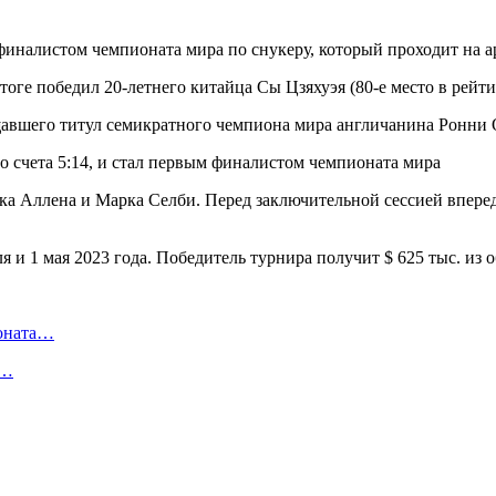
финалистом чемпионата мира по снукеру, который проходит на 
оге победил 20-летнего китайца Сы Цзяхуэя (80-е место в рейтин
авшего титул семикратного чемпиона мира англичанина Ронни 
а Аллена и Марка Селби. Перед заключительной сессией вперед
я и 1 мая 2023 года. Победитель турнира получит $ 625 тыс. из 
ионата…
в…