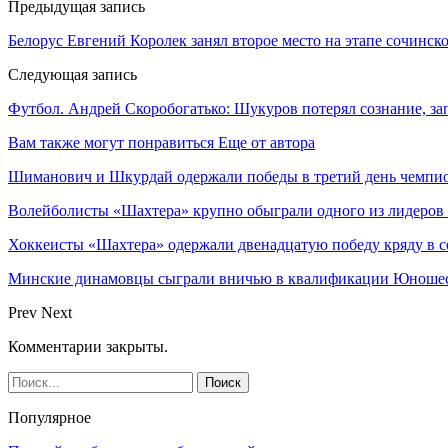
Предыдущая запись
Белорус Евгений Королек занял второе место на этапе сочинс
Следующая запись
Футбол. Андрей Скоробогатько: Шукуров потерял сознание, за
Вам также могут понравиться
Еще от автора
Шиманович и Шкурдай одержали победы в третий день чемпио
Волейболисты «Шахтера» крупно обыграли одного из лидеров
Хоккеисты «Шахтера» одержали двенадцатую победу кряду в с
Минские динамовцы сыграли вничью в квалификации Юноше
Prev
Next
Комментарии закрыты.
Популярное