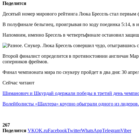
Поделится
Десятый номер мирового рейтинга Люка Бресель стал первым 
В полуфинале бельгиец, проигрывая по ходу поединка 5:14, в ит
Напомним, именно Бресель в четвертьфинале остановил защищ
Второй финалист определится в противостоянии англичан Марк
соперников фреймов.
Финал чемпионата мира по снукеру пройдет в два дня: 30 апрел
Сейчас читают
Шиманович и Шкурдай одержали победы в третий день чемп
Волейболисты «Шахтера» крупно обыграли одного из лидеро
267
Поделится
VK
OK.ru
Facebook
Twitter
WhatsApp
Telegram
Viber