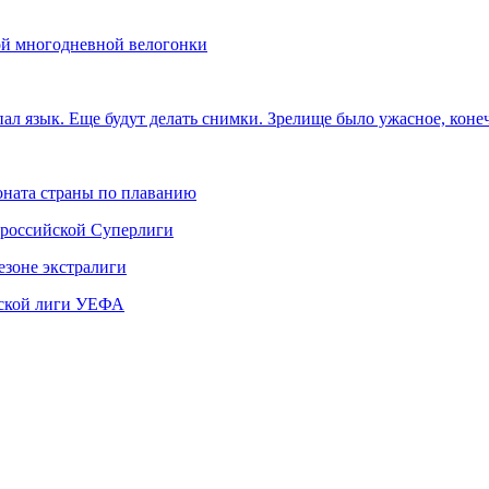
кой многодневной велогонки
пал язык. Еще будут делать снимки. Зрелище было ужасное, кон
ната страны по плаванию
 российской Суперлиги
езоне экстралиги
ской лиги УЕФА