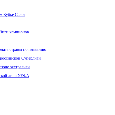
м Кубке Салея
 Лиги чемпионов
ната страны по плаванию
 российской Суперлиги
езоне экстралиги
ской лиги УЕФА