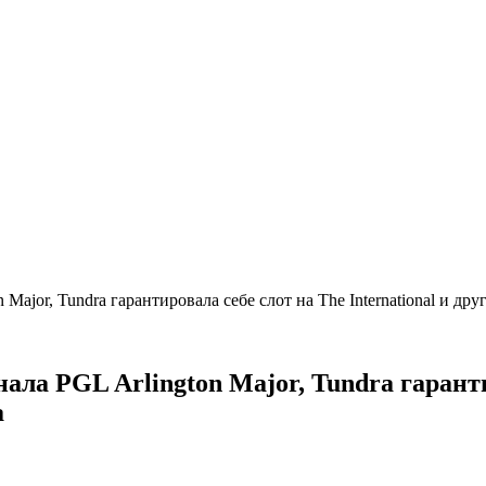
ajor, Tundra гарантировала себе слот на The International и др
ла PGL Arlington Major, Tundra гарантир
та