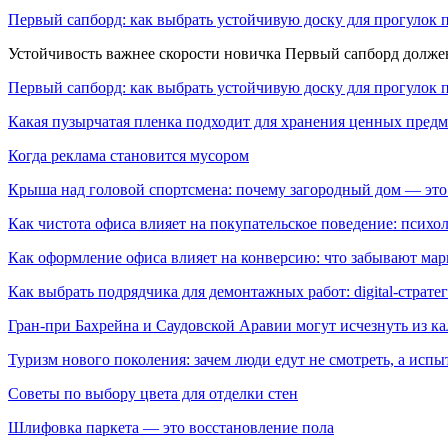
Первый сапборд: как выбрать устойчивую доску для прогулок 
Устойчивость важнее скорости новичка Первый сапборд долж
Первый сапборд: как выбрать устойчивую доску для прогулок 
Какая пузырчатая пленка подходит для хранения ценных предм
Когда реклама становится мусором
Крыша над головой спортсмена: почему загородный дом — это
Как чистота офиса влияет на покупательское поведение: псих
Как оформление офиса влияет на конверсию: что забывают мар
Как выбрать подрядчика для демонтажных работ: digital-страте
Гран-при Бахрейна и Саудовской Аравии могут исчезнуть из к
Туризм нового поколения: зачем люди едут не смотреть, а испы
Советы по выбору цвета для отделки стен
Шлифовка паркета — это восстановление пола