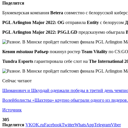
Поделится
Букмекерская компания
Betera
совместно с белорусской кибер
PGL Arlington Major 2022:
OG
отправила
Entity
с белорусом
Д
PGL Arlington Major 2022:
PSG.LGD
предсказуемо обыграла
Кевин
misutaaa
Рабьер
покинул ростер
Team Vitality
по CS:GO
Tundra Esports
гарантировала себе слот на
The International 2
Сейчас читают
Шиманович и Шкурдай одержали победы в третий день чемп
Волейболисты «Шахтера» крупно обыграли одного из лидеро
Источник
305
Поделится
VK
OK.ru
Facebook
Twitter
WhatsApp
Telegram
Viber