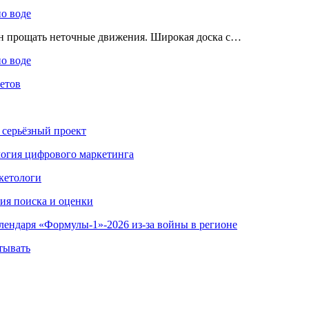
по воде
ен прощать неточные движения. Широкая доска с…
по воде
етов
 серьёзный проект
ология цифрового маркетинга
кетологи
гия поиска и оценки
алендаря «Формулы-1»-2026 из-за войны в регионе
тывать