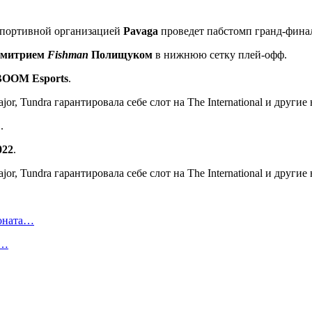
спортивной организацией
Pavaga
проведет пабстомп гранд-фин
митрием
Fishman
Полищуком
в нижнюю сетку плей-офф.
BOOM Esports
.
.
022
.
ионата…
в…