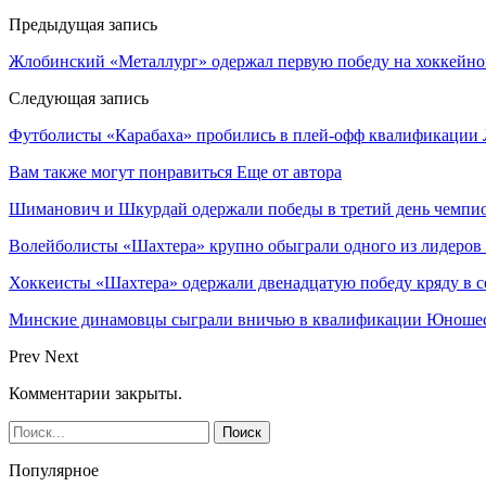
Предыдущая запись
Жлобинский «Металлург» одержал первую победу на хоккейно
Следующая запись
Футболисты «Карабаха» пробились в плей-офф квалификации
Вам также могут понравиться
Еще от автора
Шиманович и Шкурдай одержали победы в третий день чемпио
Волейболисты «Шахтера» крупно обыграли одного из лидеров
Хоккеисты «Шахтера» одержали двенадцатую победу кряду в с
Минские динамовцы сыграли вничью в квалификации Юноше
Prev
Next
Комментарии закрыты.
Популярное