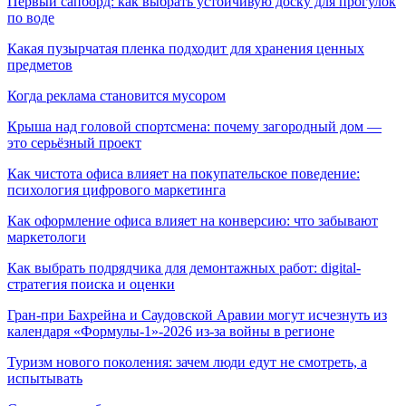
Первый сапборд: как выбрать устойчивую доску для прогулок
по воде
Какая пузырчатая пленка подходит для хранения ценных
предметов
Когда реклама становится мусором
Крыша над головой спортсмена: почему загородный дом —
это серьёзный проект
Как чистота офиса влияет на покупательское поведение:
психология цифрового маркетинга
Как оформление офиса влияет на конверсию: что забывают
маркетологи
Как выбрать подрядчика для демонтажных работ: digital-
стратегия поиска и оценки
Гран-при Бахрейна и Саудовской Аравии могут исчезнуть из
календаря «Формулы-1»-2026 из-за войны в регионе
Туризм нового поколения: зачем люди едут не смотреть, а
испытывать