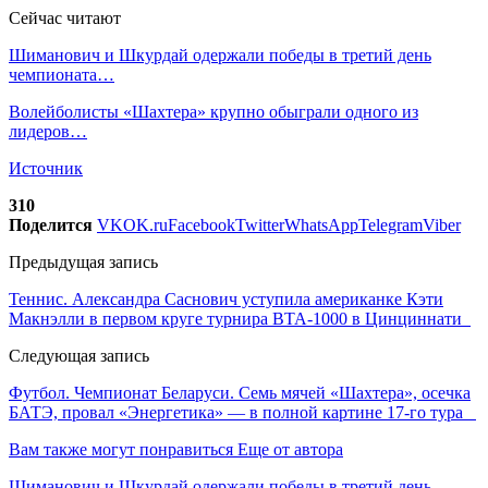
Сейчас читают
Шиманович и Шкурдай одержали победы в третий день
чемпионата…
Волейболисты «Шахтера» крупно обыграли одного из
лидеров…
Источник
310
Поделится
VK
OK.ru
Facebook
Twitter
WhatsApp
Telegram
Viber
Предыдущая запись
Теннис. Александра Саснович уступила американке Кэти
Макнэлли в первом круге турнира ВТА-1000 в Цинциннати
Следующая запись
Футбол. Чемпионат Беларуси. Семь мячей «Шахтера», осечка
БАТЭ, провал «Энергетика» — в полной картине 17-го тура
Вам также могут понравиться
Еще от автора
Шиманович и Шкурдай одержали победы в третий день