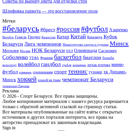
Советы по выбору цвета для отделки стен
Шлифовка паркета — это восстановление пола
Метки
#беларусь
#футбол
#россия
#брест
Азаренко
Китай
Кубок
Катар
Гомель
Гродно
Казахстан
Ковальчук
Витебск
Минск
Беларуси
Лига чемпионов
Министерство спорта и туризма
НОК Беларуси
Олимпиада
Могилев
Саснович
Москва
НХЛ
баскетбол
Соболенко
биатлон
борьба
УЕФА
Франция
гандбол
волейбол
мини-
легкая атлетика
гребля
женщины
велоспорт
теннис
спорт
футбол
хк Динамо-
турнир
соревнования
плавание
хоккей
чемпионат Беларуси
Минск
хоккей на траве
чемпионат Европы
Реклама
© 2026 - Спорт Беларуси. Все права защищены.
Любое копирование материалов с нашего ресурса разрешается
только с обратной активной ссылкой на страницу статьи.
Все материалы опубликованные на сайте взяты с открытых
источников и других порталов интернета, все права на
авторство принадлежат их законным владельцам.
Sign in