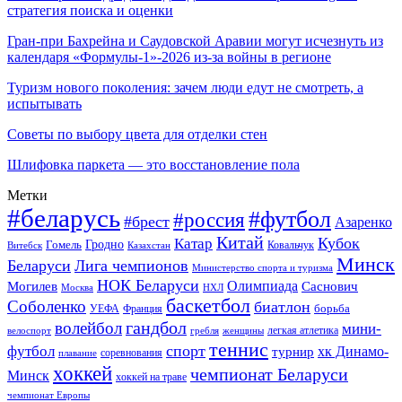
стратегия поиска и оценки
Гран-при Бахрейна и Саудовской Аравии могут исчезнуть из
календаря «Формулы-1»-2026 из-за войны в регионе
Туризм нового поколения: зачем люди едут не смотреть, а
испытывать
Советы по выбору цвета для отделки стен
Шлифовка паркета — это восстановление пола
Метки
#беларусь
#футбол
#россия
#брест
Азаренко
Китай
Кубок
Катар
Гомель
Гродно
Казахстан
Ковальчук
Витебск
Минск
Беларуси
Лига чемпионов
Министерство спорта и туризма
НОК Беларуси
Олимпиада
Могилев
Саснович
Москва
НХЛ
баскетбол
Соболенко
биатлон
борьба
УЕФА
Франция
гандбол
волейбол
мини-
легкая атлетика
гребля
женщины
велоспорт
теннис
спорт
футбол
хк Динамо-
турнир
соревнования
плавание
хоккей
чемпионат Беларуси
Минск
хоккей на траве
чемпионат Европы