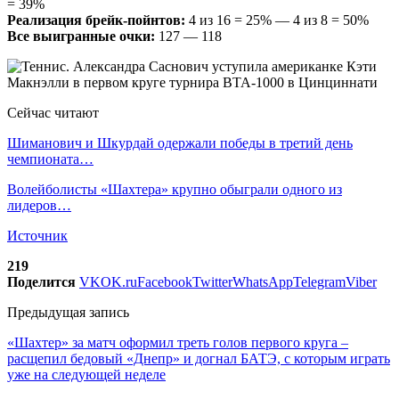
= 39%
Реализация брейк-пойнтов:
4 из 16 = 25% — 4 из 8 = 50%
Все выигранные очки:
127 — 118
Сейчас читают
Шиманович и Шкурдай одержали победы в третий день
чемпионата…
Волейболисты «Шахтера» крупно обыграли одного из
лидеров…
Источник
219
Поделится
VK
OK.ru
Facebook
Twitter
WhatsApp
Telegram
Viber
Предыдущая запись
«Шахтер» за матч оформил треть голов первого круга –
расщепил бедовый «Днепр» и догнал БАТЭ, с которым играть
уже на следующей неделе