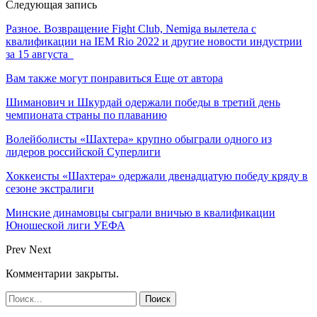
Следующая запись
Разное. Возвращение Fight Club, Nemiga вылетела с
квалификации на IEM Rio 2022 и другие новости индустрии
за 15 августа
Вам также могут понравиться
Еще от автора
Шиманович и Шкурдай одержали победы в третий день
чемпионата страны по плаванию
Волейболисты «Шахтера» крупно обыграли одного из
лидеров российской Суперлиги
Хоккеисты «Шахтера» одержали двенадцатую победу кряду в
сезоне экстралиги
Минские динамовцы сыграли вничью в квалификации
Юношеской лиги УЕФА
Prev
Next
Комментарии закрыты.