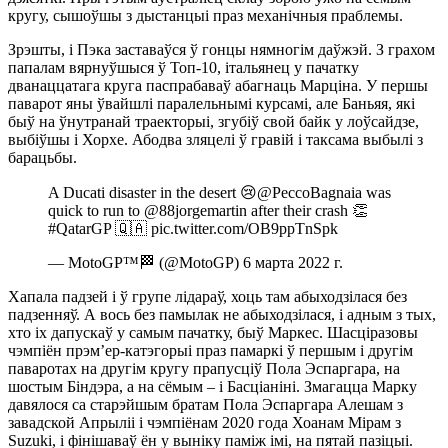
кругу, сышоўшы з дыстанцыі праз механічныя праблемы.
Зрэшты, і Пэка заставаўся ў гонцы нямногім даўжэй. З грахом
папалам вярнуўшыся ў Топ-10, італьянец у пачатку
дванаццатага круга паспрабаваў абагнаць Марціна. У першы
паварот яны ўвайшлі паралельнымі курсамі, але Баньяя, які
быў на ўнутранай траекторыі, згубіў свой байк у лоўсайдзе,
выбіўшы і Хорхе. Абодва зляцелі ў гравій і таксама выбылі з
барацьбы.
A Ducati disaster in the desert 😢@PeccoBagnaia was
quick to run to @88jorgemartin after their crash 👏
#QatarGP 🇶🇦 pic.twitter.com/OB9ppTnSpk
— MotoGP™🏁 (@MotoGP) 6 марта 2022 г.
Хапала падзей і ў групе лідараў, хоць там абыходзілася без
падзенняў. А вось без памылак не абыходзілася, і адным з тых,
хто іх дапускаў у самым пачатку, быў Маркес. Шасціразовы
чэмпіён прэм’ер-катэгорыі праз памаркі ў першым і другім
паваротах на другім кругу прапусціў Пола Эспаргара, на
шостым Біндэра, а на сёмым – і Басціаніні. Змагацца Марку
давялося са старэйшым братам Пола Эспаргара Алешам з
завадской Апрыліі і чэмпіёнам 2020 года Хоанам Мірам з
Suzuki, і фінішаваў ён у выніку паміж імі, на пятай пазіцыі.