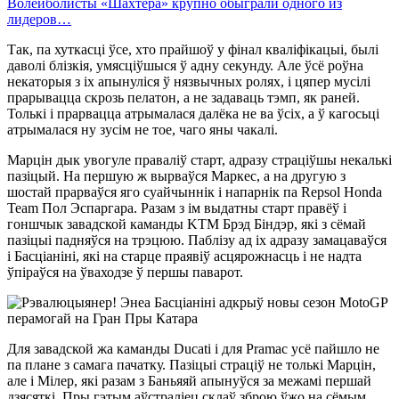
Волейболисты «Шахтера» крупно обыграли одного из
лидеров…
Так, па хуткасці ўсе, хто прайшоў у фінал кваліфікацыі, былі
даволі блізкія, умясціўшыся ў адну секунду. Але ўсё роўна
некаторыя з іх апынуліся ў нязвычных ролях, і цяпер мусілі
прарывацца скрозь пелатон, а не задаваць тэмп, як раней.
Толькі і прарвацца атрымалася далёка не ва ўсіх, а ў кагосьці
атрымалася ну зусім не тое, чаго яны чакалі.
Марцін дык увогуле праваліў старт, адразу страціўшы некалькі
пазіцый. На першую ж вырваўся Маркес, а на другую з
шостай прарваўся яго суайчыннік і напарнік па Repsol Honda
Team Пол Эспаргара. Разам з ім выдатны старт правёў і
гоншчык завадской каманды KTM Брэд Біндэр, які з сёмай
пазіцыі падняўся на трэцюю. Паблізу ад іх адразу замацаваўся
і Басціаніні, які на старце праявіў асцярожнасць і не надта
ўпіраўся на ўваходзе ў першы паварот.
Для завадской жа каманды Ducati і для Pramac усё пайшло не
па плане з самага пачатку. Пазіцыі страціў не толькі Марцін,
але і Мілер, які разам з Баньяяй апынуўся за межамі першай
дзясяткі. Пры гэтым аўстраліец склаў зброю ўжо на сёмым