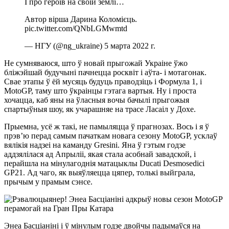
І про героїв на своїй землі…
Автор вірша Дарина Коломієць.
pic.twitter.com/QNbLGMwmtd
— НГУ (@ng_ukraine) 5 марта 2022 г.
Не сумняваюся, што ў новай прыгожай Украіне ўжо
бліжэйшай будучыні пачнецца росквіт і аўта- і мотагонак.
Свае этапы ў ёй мусяць будуць праводзіць і Формула 1, і
MotoGP, таму што ўкраінцы гэтага вартыя. Ну і проста
хочацца, каб яны на ўласныя вочы бачылі прыгожыя
спартыўныя шоу, як учарашняе на трасе Ласаіл у Дохе.
Прыемна, усё ж такі, не памыляцца ў прагнозах. Вось і я ў
прэв’ю перад самым пачаткам новага сезону MotoGP, усклаў
вялікія надзеі на каманду Gresini. Яна ў гэтым годзе
аддзялілася ад Апрыліі, якая стала асобнай завадской, і
перайшла на мінулагоднія матацыклы Ducati Desmosedici
GP21. Ад чаго, як выяўляецца цяпер, толькі выйграла,
прычым у прамым сэнсе.
Энеа Басціаніні і ў мінулым годзе двойчы падымаўся на