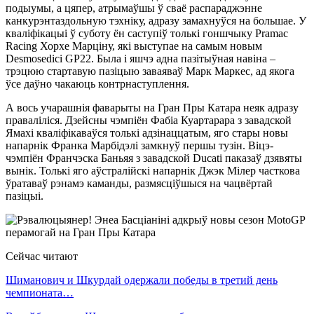
подыумы, а цяпер, атрымаўшы ў сваё распараджэнне
канкурэнтаздольную тэхніку, адразу замахнуўся на большае. У
кваліфікацыі ў суботу ён саступіў толькі гоншчыку Pramac
Racing Хорхе Марціну, які выступае на самым новым
Desmosedici GP22. Была і яшчэ адна пазітыўная навіна –
трэцюю стартавую пазіцыю заваяваў Марк Маркес, ад якога
ўсе даўно чакаюць контрнаступлення.
А вось учарашнія фаварыты на Гран Пры Катара неяк адразу
праваліліся. Дзейсны чэмпіён Фабіа Куартарара з завадской
Ямахі кваліфікаваўся толькі адзінаццатым, яго стары новы
напарнік Франка Марбідэлі замкнуў першы тузін. Віцэ-
чэмпіён Франчэска Баньяя з завадской Ducati паказаў дзявяты
вынік. Толькі яго аўстралійскі напарнік Джэк Мілер часткова
ўратаваў рэнамэ каманды, размясціўшыся на чацвёртай
пазіцыі.
Сейчас читают
Шиманович и Шкурдай одержали победы в третий день
чемпионата…