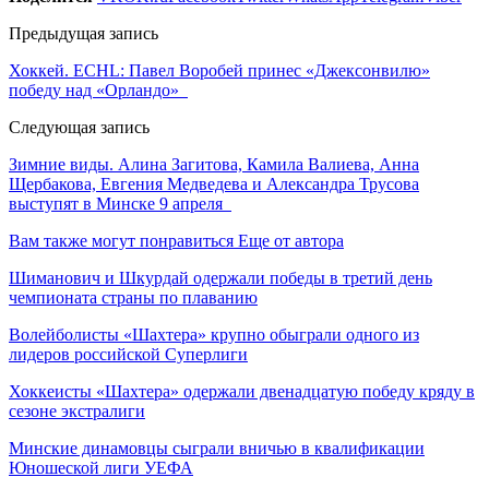
Предыдущая запись
Хоккей. ECHL: Павел Воробей принес «Джексонвилю»
победу над «Орландо»
Следующая запись
Зимние виды. Алина Загитова, Камила Валиева, Анна
Щербакова, Евгения Медведева и Александра Трусова
выступят в Минске 9 апреля
Вам также могут понравиться
Еще от автора
Шиманович и Шкурдай одержали победы в третий день
чемпионата страны по плаванию
Волейболисты «Шахтера» крупно обыграли одного из
лидеров российской Суперлиги
Хоккеисты «Шахтера» одержали двенадцатую победу кряду в
сезоне экстралиги
Минские динамовцы сыграли вничью в квалификации
Юношеской лиги УЕФА