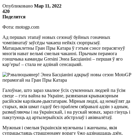
Опубликовано
Мар 11, 2022
420
Поделится
Фота: motogp.com
Ад першых этапаў новых сезонаў буйных гоначных
чэмпіянатаў заўсёды чакаеш нейкіх сюрпрызаў.
Матацыклетны Гран Пры Катара ў гэтым сэнсе перасягнуў
многія нават вельмі смелыя чаканні. Прычым перамога
гоншчыка каманды Gresini Энеа Басціаніні – першая ў яго
кар’еры! – стала не адзінай сенсацыяй.
Галоўнае, што зараз хвалюе ўсіх сумленных людзей па ўсім
свеце – гэта вайна ва Украіне, развязаная крыважэрным
расійскім карлікам-дыктатарам. Мірныя людзі, ад немаўлят да
старых, якія шмат гадоў без праблем сябравалі адзін з адным,
размаўляючы і на ўкраінскай, і на рускай мовах, зараз гінуць і
пакутуюць ад артылерыйскіх абстрэлаў і авіяналётаў.
Мужныя і смелыя ўкраінскія мужчыны і жанчыны, якія
супрацьстаяць страшэннаму ворагу ўжо адзінаццаць дзён,