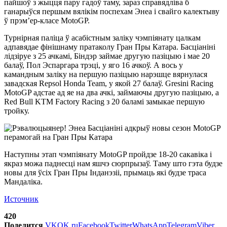
пайшоў з жыцця пару гадоў таму, зараз справядліва б
ганарыўся першым вялікім поспехам Энеа і свайго калектыву
ў прэм’ер-класе MotoGP.
Турнірная паліца ў асабістным заліку чэмпіянату цалкам
адпавядае фінішнаму пратаколу Гран Пры Катара. Басціаніні
лідзіруе з 25 ачкамі, Біндэр займае другую пазіцыю і мае 20
балаў, Пол Эспаргара трэці, у яго 16 ачкоў. А вось у
камандным заліку на першую пазіцыю нарэшце вярнулася
завадская Repsol Honda Team, у якой 27 балаў. Gresini Racing
MotoGP адстае ад яе на два ачкі, займаючы другую пазіцыю, а
Red Bull KTM Factory Racing з 20 баламі замыкае першую
тройку.
Наступны этап чэмпіянату MotoGP пройдзе 18-20 сакавіка і
якраз можа паднесці нам яшчэ сюрпрызаў. Таму што гэта будзе
новы для ўсіх Гран Пры Інданэзіі, прымаць які будзе траса
Мандаліка.
Источник
420
Поделится
VK
OK.ru
Facebook
Twitter
WhatsApp
Telegram
Viber