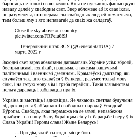
бароняць не толькі сваю зямлю. Яны не пускаюць фашысцкую
навалу далей у свабодны свет. Звер абломвае аб іх свае іклы,
не разумеючы, што перамагчы свабодных людзей немагчыма,
тым больш яму з яго непавагай да сваіх жа салдатаў.
Close the sky above our country
pic.twitter.com/FRPeiu8f9J
— Генеральний штаб ЗСУ (@GeneralStaffUA) 7
марта 2022 г.
Заходні свет зараз абавязаны дапамагаць Украіне усім: зброяй,
боепрыпасамі, тэхнікай, грашыма, а таксама рашучымі
палітычнымі і ваеннымі дзеяннямі. Крамлёўскі дыктатар, які
спужаўся так, што схаваўся ў бункеры, разумее толькі мову
сілы, і на гэтую мову з ім і трэба перайсці. Такія злачынствы
нельга дараваць і забывацца пра іх.
Украіна ж выстаіць і адновіцца. Яе чакаюць светлая будучыня
лідарская роля ў аб’яднанні свабодных народаў Усходняй
Еўропы. Свабода, якая пераможа на яе зямлі, непазбежна
прыйдзе і на нашу. Зычу ўкраінцам сіл у іх барацьбе і веру ў іх.
Слава Україні! Героям слава! Жыве Беларусь!
…Про дім, який сьогодні місце бою.