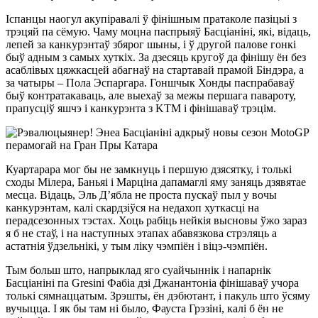
Іспанцы наогул акупіравалі ў фінішным пратаколе пазіцыі з
трэцяй па сёмую. Чаму моцна паспрыяў Басціаніні, які, відаць,
лепей за канкурэнтаў збярог шыны, і ў другой палове гонкі
быў адным з самых хуткіх. За дзесяць кругоў да фінішу ён без
асаблівых цяжкасцей абагнаў на стартавай прамой Біндэра, а
за чатыры – Пола Эспаргара. Гоншчык Хонды паспрабаваў
быў контратакаваць, але выехаў за межы першага павароту,
прапусціў яшчэ і канкурэнта з KTM і фінішаваў трэцім.
Куартарара мог бы не замкнуць і першую дзясятку, і толькі
сходы Мілера, Баньяі і Марціна дапамаглі яму заняць дзявятае
месца. Відаць, Эль Д’ябла не проста пускаў пыл у вочы
канкурэнтам, калі скардзіўся на недахоп хуткасці на
перадсезонных тэстах. Хоць рабіць нейкія высновы ўжо зараз
я б не стаў, і на наступных этапах абавязкова стрэляць а
астатнія ўдзельнікі, у тым ліку чэмпіён і віцэ-чэмпіён.
Тым больш што, напрыклад яго суайчыннік і напарнік
Басціаніні па Gresini Фабіа дзі Джанантоніа фінішаваў учора
толькі сямнаццатым. Зрэшты, ён дэбютант, і пакуль што ўсяму
вучыцца. І як бы там ні было, Фауста Грэзіні, калі б ён не