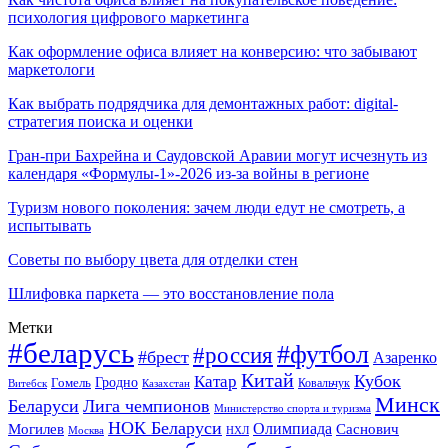
психология цифрового маркетинга
Как оформление офиса влияет на конверсию: что забывают
маркетологи
Как выбрать подрядчика для демонтажных работ: digital-
стратегия поиска и оценки
Гран-при Бахрейна и Саудовской Аравии могут исчезнуть из
календаря «Формулы-1»-2026 из-за войны в регионе
Туризм нового поколения: зачем люди едут не смотреть, а
испытывать
Советы по выбору цвета для отделки стен
Шлифовка паркета — это восстановление пола
Метки
#беларусь
#футбол
#россия
#брест
Азаренко
Китай
Кубок
Катар
Гомель
Гродно
Казахстан
Ковальчук
Витебск
Минск
Беларуси
Лига чемпионов
Министерство спорта и туризма
НОК Беларуси
Олимпиада
Могилев
Саснович
Москва
НХЛ