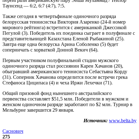
переиграли американскую пару Эйша Мухаммад / Тейлор
Таунсенд — 6:2, 6:7 (4:7), 7:5.
Также сегодня в четвертьфинале одиночного разряда
белорусская теннисистка Виктория Азаренко (24-й номер
мирового рейтинга) встретится с американкой Джессикой
Пегулой (3). Победитель их поединка сыграет в полуфинале с
представительницей Казахстана Еленой Рыбакиной (25).
Завтра еще одна белоруска Арина Соболенко (5) будет
соперничать с хорваткой Донной Векич (64).
Первым участником полуфинальной стадии мужского
одиночного разряда стал россиянин Карен Хачанов (20),
обыгравший американского теннисиста Себастьяна Корду
(31). Соперник Хачанова определится после встречи грека
Стефаноса Циципаса (4) и чеха Иржи Лехечки (71).
Общий призовой фонд нынешнего австралийского
первенства составляет $51,5 млн. Победители в мужском и
женском одиночном разряде заработают по $2 млн. Турнир в
Мельбурне завершится 29 января.
Источник:
www.belta.by
Саснович
275