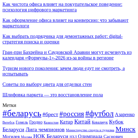
Как чистота офиса влияет на покупательское поведение:
психология цифрового маркетинга
Как оформление офиса влияет на конверсию: что забывают
маркетологи
Как выбрать подрядчика для демонтажных работ: digital-
стратегия поиска и оценки
Гран-при Бахрейна и Саудовской Аравии могут исчезнуть из
календаря «Формулы-1»-2026 из-за войны в регионе
Туризм нового поколения: зачем люди едут не смотреть, а
испытывать
Советы по выбору цвета для отделки стен
Шлифовка паркета — это восстановление пола
Метки
#беларусь
#футбол
#россия
#брест
Азаренко
Китай
Кубок
Катар
Гомель
Гродно
Казахстан
Ковальчук
Витебск
Минск
Беларуси
Лига чемпионов
Министерство спорта и туризма
НОК Беларуси
Олимпиада
Могилев
Саснович
Москва
НХЛ