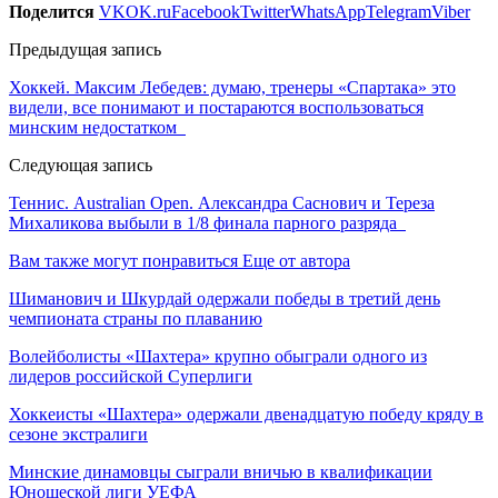
Поделится
VK
OK.ru
Facebook
Twitter
WhatsApp
Telegram
Viber
Предыдущая запись
Хоккей. Максим Лебедев: думаю, тренеры «Спартака» это
видели, все понимают и постараются воспользоваться
минским недостатком
Следующая запись
Теннис. Australian Open. Александра Саснович и Тереза
Михаликова выбыли в 1/8 финала парного разряда
Вам также могут понравиться
Еще от автора
Шиманович и Шкурдай одержали победы в третий день
чемпионата страны по плаванию
Волейболисты «Шахтера» крупно обыграли одного из
лидеров российской Суперлиги
Хоккеисты «Шахтера» одержали двенадцатую победу кряду в
сезоне экстралиги
Минские динамовцы сыграли вничью в квалификации
Юношеской лиги УЕФА