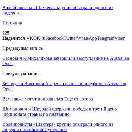
Волейболисты «Шахтера» крупно обыграли одного из
лидеров…
Источник
225
Поделится
VK
OK.ru
Facebook
Twitter
WhatsApp
Telegram
Viber
Предыдущая запись
Саснович и Михаликова завершили выступление на Australian
Open
Следующая запись
Белоруска Виктория Азаренко вышла в полуфинал Australian
Open
Вам также могут понравиться
Еще от автора
Шиманович и Шкурдай одержали победы в третий день
чемпионата страны по плаванию
Волейболисты «Шахтера» крупно обыграли одного из
лидеров российской Суперлиги