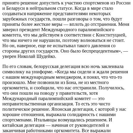
принято решение допустить к участию спортсменов из России
и Беларуси в нейтральном статусе. Когда в мире стало
создаваться напряжение представителями некоторых
зарубежных государств, пошли разговоры о том, что будут
приняты более жесткие меры — вплоть до отстранения. Меня
заверил президент Международного паралимпийского
комитета, что мы действуем в соответствии с Конституцией,
что мы ничего не нарушили, поэтому волноваться не стоит.
Но он, наверное, еще не испытывал такого давления со
стороны других государств. Оно было беспрецедентным», —
уверен Николай Шудейко.
По его словам, белорусская делегация всю ночь заклеивала
символику на униформе. «Когда мы сидели и ждали решения
с нашим международным менеджером, я понял, что что-то
произошло. Мне позвонили из Бона, не из местного
оргкомитета, и сообщили, что нас отстранили. Получилось,
что они пошли на поводу у правительств, хотя
Международный паралимпийский комитет — это
неправительственная организация. То есть это чисто
политическое решение. Японская делегация, с которой у нас
хорошие отношения, выражала солидарность с нашими
спортсменами. Итальянцы возмущались решением. И
китайская делегация — начиная от руководителей и
заканчивая работниками оргкомитета. Все выражали