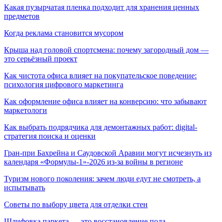
Какая пузырчатая пленка подходит для хранения ценных
предметов
Когда реклама становится мусором
Крыша над головой спортсмена: почему загородный дом —
это серьёзный проект
Как чистота офиса влияет на покупательское поведение:
психология цифрового маркетинга
Как оформление офиса влияет на конверсию: что забывают
маркетологи
Как выбрать подрядчика для демонтажных работ: digital-
стратегия поиска и оценки
Гран-при Бахрейна и Саудовской Аравии могут исчезнуть из
календаря «Формулы-1»-2026 из-за войны в регионе
Туризм нового поколения: зачем люди едут не смотреть, а
испытывать
Советы по выбору цвета для отделки стен
Шлифовка паркета — это восстановление пола