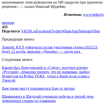
непонимание этим разворотом на 180 градусов при принятии
решения», — сказал Николай Шудейко.
Источник:
www.belta.by
мнения
433
Поделится
VK
OK.ru
Facebook
Twitter
WhatsApp
Telegram
Viber
Предыдущая запись
Хоккей. КХЛ утвердила состав участников сезона-2022/23:
будет 22 клуба, минское «Динамо» — среди них
Следующая запись
Каким был Хомутовский в «Стяуа»: получил кличку
«Русский», объяснял тренеру, что не наркоман, выбил
беларусов из Кубка УЕФА, уехал в Киев из-за ссоры с
Дзенгой
Вам также могут понравиться
Еще от автора
Шиманович и Шкурдай одержали победы в третий день
чемпионата страны по плаванию