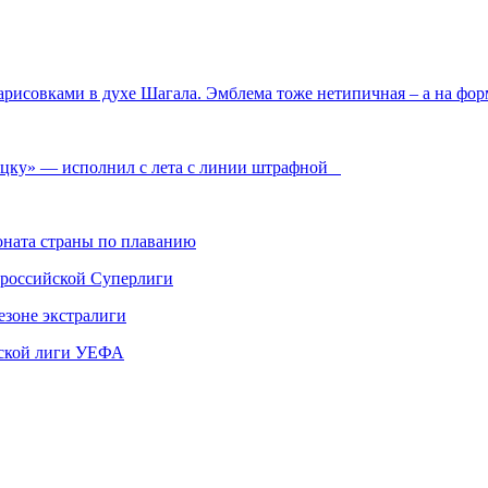
арисовками в духе Шагала. Эмблема тоже нетипичная – а на фор
уцку» — исполнил с лета с линии штрафной
ната страны по плаванию
 российской Суперлиги
езоне экстралиги
ской лиги УЕФА