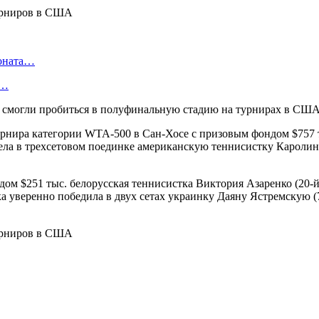
ионата…
в…
е смогли пробиться в полуфинальную стадию на турнирах в СШ
урнира категории WTA-500 в Сан-Хосе с призовым фондом $757 т
олела в трехсетовом поединке американскую теннисистку Каролин
м $251 тыс. белорусская теннисистка Виктория Азаренко (20-й
а уверенно победила в двух сетах украинку Даяну Ястремскую (77