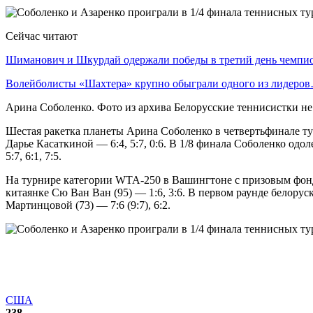
Сейчас читают
Шиманович и Шкурдай одержали победы в третий день чемп
Волейболисты «Шахтера» крупно обыграли одного из лидеро
Арина Соболенко. Фото из архива Белорусские теннисистки н
Шестая ракетка планеты Арина Соболенко в четвертьфинале т
Дарье Касаткиной — 6:4, 5:7, 0:6. В 1/8 финала Соболенко од
5:7, 6:1, 7:5.
На турнире категории WTA-250 в Вашингтоне с призовым фондо
китаянке Сю Ван Ван (95) — 1:6, 3:6. В первом раунде белоруск
Мартинцовой (73) — 7:6 (9:7), 6:2.
США
238