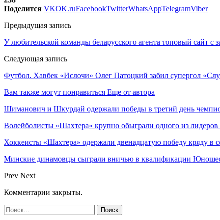
Поделится
VK
OK.ru
Facebook
Twitter
WhatsApp
Telegram
Viber
Предыдущая запись
У любительской команды беларусского агента топовый сайт с з
Следующая запись
Футбол. Хавбек «Ислочи» Олег Патоцкий забил супергол «Сл
Вам также могут понравиться
Еще от автора
Шиманович и Шкурдай одержали победы в третий день чемпио
Волейболисты «Шахтера» крупно обыграли одного из лидеров
Хоккеисты «Шахтера» одержали двенадцатую победу кряду в с
Минские динамовцы сыграли вничью в квалификации Юноше
Prev
Next
Комментарии закрыты.