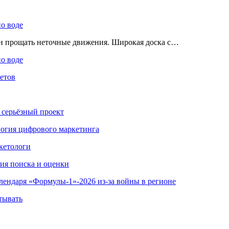
по воде
ен прощать неточные движения. Широкая доска с…
по воде
етов
 серьёзный проект
ология цифрового маркетинга
кетологи
гия поиска и оценки
алендаря «Формулы-1»-2026 из-за войны в регионе
тывать