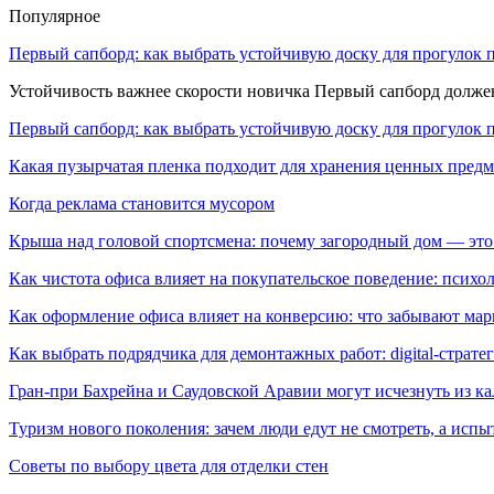
Популярное
Первый сапборд: как выбрать устойчивую доску для прогулок 
Устойчивость важнее скорости новичка Первый сапборд долж
Первый сапборд: как выбрать устойчивую доску для прогулок 
Какая пузырчатая пленка подходит для хранения ценных предм
Когда реклама становится мусором
Крыша над головой спортсмена: почему загородный дом — это
Как чистота офиса влияет на покупательское поведение: псих
Как оформление офиса влияет на конверсию: что забывают мар
Как выбрать подрядчика для демонтажных работ: digital-страте
Гран-при Бахрейна и Саудовской Аравии могут исчезнуть из к
Туризм нового поколения: зачем люди едут не смотреть, а испы
Советы по выбору цвета для отделки стен