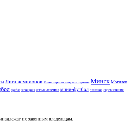
Минск
си
Лига чемпионов
Могилев
Министерство спорта и туризма
дбол
мини-футбол
легкая атлетика
соревнования
гребля
женщины
плавание
ринадлежат их законным владельцам.