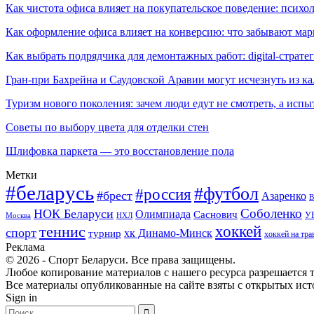
Как чистота офиса влияет на покупательское поведение: псих
Как оформление офиса влияет на конверсию: что забывают мар
Как выбрать подрядчика для демонтажных работ: digital-страте
Гран-при Бахрейна и Саудовской Аравии могут исчезнуть из к
Туризм нового поколения: зачем люди едут не смотреть, а испы
Советы по выбору цвета для отделки стен
Шлифовка паркета — это восстановление пола
Метки
#беларусь
#футбол
#россия
#брест
Азаренко
В
Соболенко
НОК Беларуси
Олимпиада
Саснович
У
Москва
НХЛ
хоккей
теннис
спорт
хк Динамо-Минск
турнир
хоккей на тра
Реклама
© 2026 - Спорт Беларуси. Все права защищены.
Любое копирование материалов с нашего ресурса разрешается т
Все материалы опубликованные на сайте взяты с открытых исто
Sign in