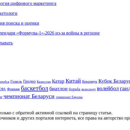
ология цифрового маркетинга
кетологи
гия поиска и оценки
алендаря «Формулы-1»-2026 из-за войны в регионе
тывать
Китай
Кубок Белару
Катар
Гомель
Гродно
Казахстан
Ковальчук
итебск
баскетбол
ган
волейбол
биатлон
борьба
ЕФА
Франция
велоспорт
чемпионат Беларуси
ве
чемпионат Европы
олько с обратной активной ссылкой на страницу статьи.
чников и других порталов интернета, все права на авторство п