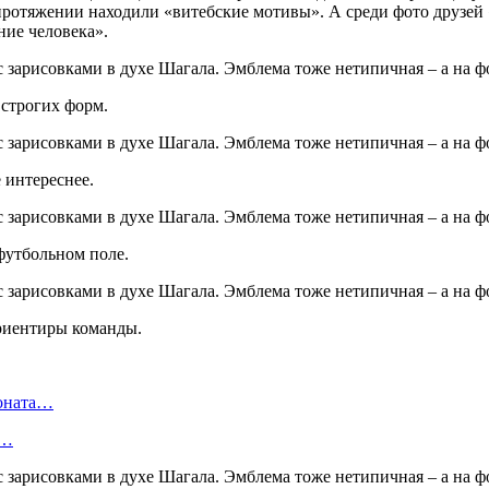
протяжении находили «витебские мотивы». А среди фото друзей 
ние человека».
 строгих форм.
 интереснее.
 футбольном поле.
риентиры команды.
ионата…
в…