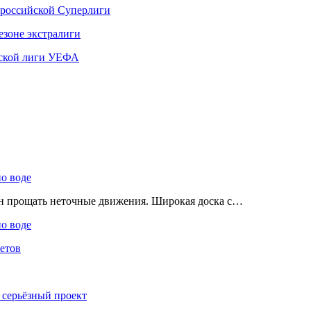
 российской Суперлиги
езоне экстралиги
ской лиги УЕФА
по воде
ен прощать неточные движения. Широкая доска с…
по воде
етов
 серьёзный проект