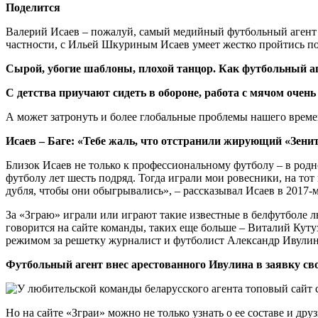
Поделится
Валерий Исаев – пожалуй, самый медийный футбольный агент в
частности, с Ильей Шкуриным Исаев умеет жестко пройтись п
Сырой, убогие шаблоны, плохой танцор. Как футбольный аг
С детства приучают сидеть в обороне, работа с мячом очен
А может затронуть и более глобальные проблемы нашего време
Исаев – Баге: «Тебе жаль, что отстранили жирующий «Зени
Близок Исаев не только к профессиональному футболу – в ро
футболу лет шесть подряд. Тогда играли мои ровесники, на тот
дубля, чтобы они обыгрывались», – рассказывал Исаев в 2017-
За «Зграю» играли или играют такие известные в белфутболе 
говорится на сайте команды, таких еще больше – Виталий Кут
режимом за решетку журналист и футболист Александр Ивулин –
Футбольный агент внес арестованного Ивулина в заявку с
Но на сайте «Зграи» можно не только узнать о ее составе и др