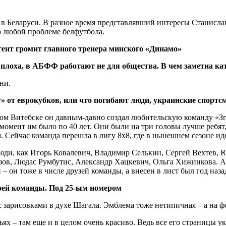
 Беларуси. В разное время представлявший интересы Станислава
о любой проблеме белфутбола.
ент громит главного тренера минского «Динамо»
ь плоха, в АБФФ работают не для общества. В чем заметна к
ни.
т» от еврокубков, или что погибают люди, украинские спор
дном Витебске он давным-давно создал любительскую команду «
 момент им было по 40 лет. Они были на три головы лучше ребят,
м. Сейчас команда перешла в лигу 8х8, где в нынешнем сезоне и
люди, как Игорь Ковалевич, Владимир Селькин, Сергей Вехтев, 
узов, Людас Румбутис, Александр Хацкевич, Ольга Хижинкова. А
 он тоже в числе друзей команды, а внесен в лист был год наза
воей команды. Под 25-ым номером
узьях – там еще и в целом очень красиво. Ведь все его страниц