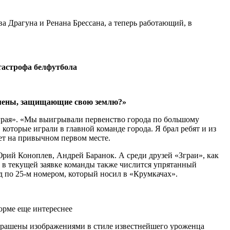
 Драгуна и Ренана Брессана, а теперь работающий, в
атастрофа белфутбола
тсмены, защищающие свою землю?»
Зграя». «Мы выигрывали первенство города по большому
 которые играли в главной команде города. Я брал ребят и из
дет на привычном первом месте.
Юрий Коноплев, Андрей Баранок. А среди друзей «Зграи», как
 в текущей заявке команды также числится упрятанный
д по 25-м номером, который носил в «Крумкачах».
ы украшены изображениями в стиле известнейшего уроженца