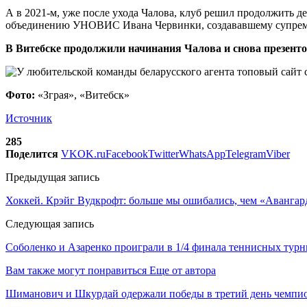
А в 2021-м, уже после ухода Чалова, клуб решил продолжить 
объединению УНОВИС Ивана Червинки, создававшему супремати
В Витебске продолжили начинания Чалова и снова презентов
Фото:
«Зграя», «Витебск»
Источник
285
Поделится
VK
OK.ru
Facebook
Twitter
WhatsApp
Telegram
Viber
Предыдущая запись
Хоккей. Крэйг Вудкрофт: больше мы ошибались, чем «Аванга
Следующая запись
Соболенко и Азаренко проиграли в 1/4 финала теннисных ту
Вам также могут понравиться
Еще от автора
Шиманович и Шкурдай одержали победы в третий день чемпио