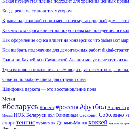
Какая пузырчатая пленка подходит для хранения ценных предм
Когда реклама становится мусором
Крыша над головой спортсмена: почему загородный дом — это
Как чистота офиса влияет на покупательское поведение: псих
Как оформление офиса влияет на конверсию: что забывают мар
Как выбрать подрядчика для демонтажных работ: digital-страте
Гран-при Бахрейна и Саудовской Аравии могут исчезнуть из к
Туризм нового поколения: зачем люди едут не смотреть, а испы
Советы по выбору цвета для отделки стен
Шлифовка паркета — это восстановление пола
Метки
#беларусь
#футбол
#россия
#брест
Азаренко
В
Соболенко
НОК Беларуси
Олимпиада
Саснович
У
Москва
НХЛ
хоккей
теннис
спорт
хк Динамо-Минск
турнир
хоккей на тра
Реклама