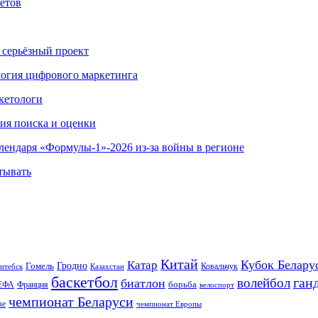
етов
 серьёзный проект
ология цифрового маркетинга
кетологи
гия поиска и оценки
алендаря «Формулы-1»-2026 из-за войны в регионе
тывать
Китай
Кубок Белару
Катар
Гомель
Гродно
Казахстан
Ковальчук
итебск
баскетбол
ган
волейбол
биатлон
борьба
ЕФА
Франция
велоспорт
чемпионат Беларуси
ве
чемпионат Европы