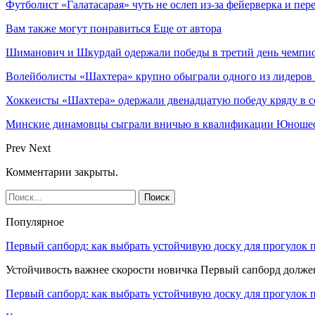
Футболист «Галатасарая» чуть не ослеп из-за фейерверка и пере
Вам также могут понравиться
Еще от автора
Шиманович и Шкурдай одержали победы в третий день чемпио
Волейболисты «Шахтера» крупно обыграли одного из лидеров
Хоккеисты «Шахтера» одержали двенадцатую победу кряду в с
Минские динамовцы сыграли вничью в квалификации Юноше
Prev
Next
Комментарии закрыты.
Популярное
Первый сапборд: как выбрать устойчивую доску для прогулок 
Устойчивость важнее скорости новичка Первый сапборд долж
Первый сапборд: как выбрать устойчивую доску для прогулок 