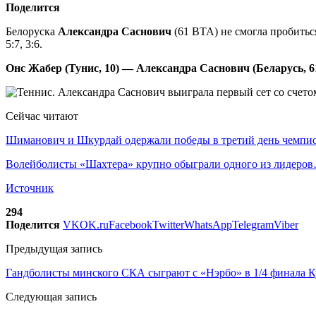
Поделится
Белоруска
Александра Саснович
(61 ВТА) не смогла пробитьс
5:7, 3:6.
Онс Жабер (Тунис, 10) — Александра Саснович (Беларусь, 61)
Сейчас читают
Шиманович и Шкурдай одержали победы в третий день чемп
Волейболисты «Шахтера» крупно обыграли одного из лидеро
Источник
294
Поделится
VK
OK.ru
Facebook
Twitter
WhatsApp
Telegram
Viber
Предыдущая запись
Гандболисты минского СКА сыграют с «Нэрбо» в 1/4 финала 
Следующая запись