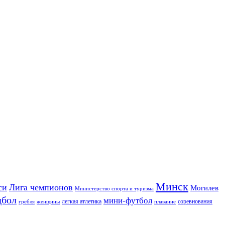
Минск
си
Лига чемпионов
Могилев
Министерство спорта и туризма
дбол
мини-футбол
легкая атлетика
соревнования
гребля
женщины
плавание