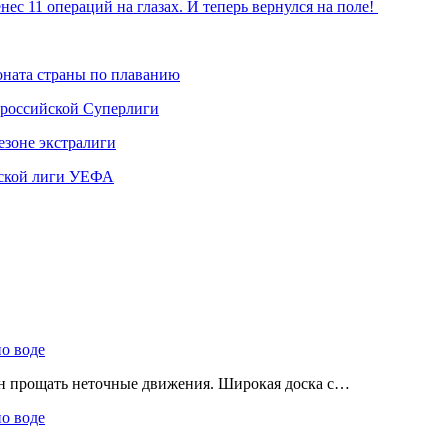
нес 11 операций на глазах. И теперь вернулся на поле!
ната страны по плаванию
 российской Суперлиги
езоне экстралиги
ской лиги УЕФА
по воде
ен прощать неточные движения. Широкая доска с…
по воде