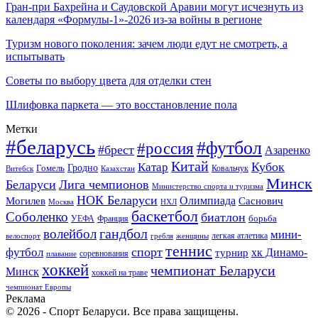
Гран-при Бахрейна и Саудовской Аравии могут исчезнуть из
календаря «Формулы-1»-2026 из-за войны в регионе
Туризм нового поколения: зачем люди едут не смотреть, а
испытывать
Советы по выбору цвета для отделки стен
Шлифовка паркета — это восстановление пола
Метки
#беларусь
#футбол
#россия
#брест
Азаренко
Китай
Кубок
Катар
Гомель
Гродно
Казахстан
Ковальчук
Витебск
Минск
Беларуси
Лига чемпионов
Министерство спорта и туризма
НОК Беларуси
Олимпиада
Могилев
Саснович
Москва
НХЛ
баскетбол
Соболенко
биатлон
борьба
УЕФА
Франция
гандбол
волейбол
мини-
легкая атлетика
гребля
женщины
велоспорт
теннис
спорт
футбол
хк Динамо-
турнир
соревнования
плавание
хоккей
чемпионат Беларуси
Минск
хоккей на траве
чемпионат Европы
Реклама
© 2026 - Спорт Беларуси. Все права защищены.