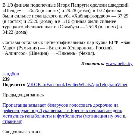
В 1/8 финала подопечные Игоря Папруги одолели шведский
«Шевде» — 26:26 (в гостях) и 29:28 (дома), в 1/32 финала
были сильнее исландского клуба «Хабнарфьордюр» — 37:29
(в гостях) и 25:26 (дома), а в 1/16 финала были сильнее
турецкого «Бешикташа» из Стамбула — 25:28 (в гостях) и
34:22 (дома).
Составы остальных четвертьфинальных пар Кубка ЕГФ: «Бая-
Маре» (Румыния) — «Виктор» (Ставрополь, Россия),
«Алингсос» (Швеция) — «Пльзень» (Чехия).
Источник:
www.belta.by
гандбол
239
Поделится
VK
OK.ru
Facebook
Twitter
WhatsApp
Telegram
Viber
Предыдущая запись
Пропаганда зазывает беларусов голосовать досрочно на
референдуме под Лукашенко – в Бресте в первый же день
метнулись гандболисты и футболисты (мотивация ну очень
странная)
Следующая запись