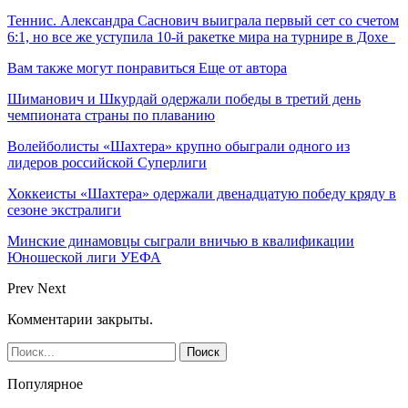
Теннис. Александра Саснович выиграла первый сет со счетом
6:1, но все же уступила 10-й ракетке мира на турнире в Дохе
Вам также могут понравиться
Еще от автора
Шиманович и Шкурдай одержали победы в третий день
чемпионата страны по плаванию
Волейболисты «Шахтера» крупно обыграли одного из
лидеров российской Суперлиги
Хоккеисты «Шахтера» одержали двенадцатую победу кряду в
сезоне экстралиги
Минские динамовцы сыграли вничью в квалификации
Юношеской лиги УЕФА
Prev
Next
Комментарии закрыты.
Популярное